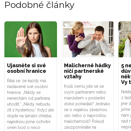
Podobné články
Ujasněte si své
Malicherné hádky
5 n
osobní hranice
ničí partnerské
dův
vztahy
něk
Říká se, že každý má
Vy 
Kvůli čemu jste se se
nastavené své osobní
Někte
svým partnerem nebo
hranice. „Nikdy se
z lás
manželem v poslední
nenechám od partnera
jiné 
době pohádali? Jednalo
uhodit.“ „Nikdy nebudu
jsme 
se o nějakou závažnou
žít s hysterkou.“ Když ale
nám p
věc nebo o naprostou
dojde na lámání chleba,
nad n
malichernost? Pokud
najednou jsme ochotni
nepř
zavzpomínáte na
onen bod o něco