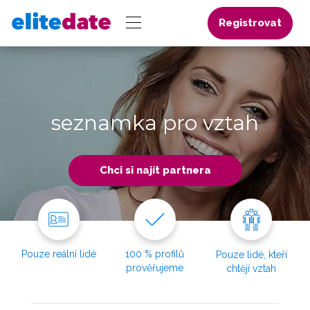
Registrovat
seznamka pro vztah
Chci si najít partnera
Pouze reální lidé
100 % profilů
Pouze lidé, kteří
prověřujeme
chtějí vztah