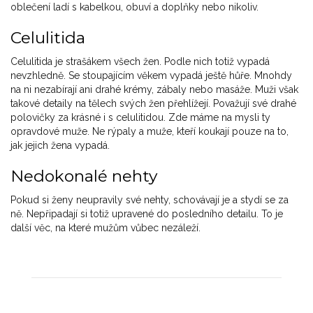
oblečení ladí s kabelkou, obuví a doplňky nebo nikoliv.
Celulitida
Celulitida je strašákem všech žen. Podle nich totiž vypadá
nevzhledně. Se stoupajícím věkem vypadá ještě hůře. Mnohdy
na ni nezabírají ani drahé krémy, zábaly nebo masáže. Muži však
takové detaily na tělech svých žen přehlížejí. Považují své drahé
polovičky za krásné i s celulitidou. Zde máme na mysli ty
opravdové muže. Ne rýpaly a muže, kteří koukají pouze na to,
jak jejich žena vypadá.
Nedokonalé nehty
Pokud si ženy neupravily své nehty, schovávají je a stydí se za
ně. Nepřipadají si totiž upravené do posledního detailu. To je
další věc, na které mužům vůbec nezáleží.