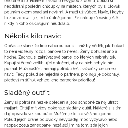
oholené tělo. Některé zásadně nevyjdou z domu, dokud si
neodstraní poslední chloupky na místech, kterých by si člověk
pouhým okem snad ani nevšiml. A muži už vůbec. Navíc, i kdyby
to zpozorovali, je jim to úplně jedno. Pár chloupků navíc ještě
nikdy nikoho ošklivějším neudělalo.
Několik kilo navíc
Občas se stane, že lidé naberou pár kil, aniž by věděli, jak. Pokud
to není viditelný rozdíl, pánové to neřeší. Ženy bohužel ano a
hodně. Začnou si zakrývat své partie, do kterých nabraly tuk.
Kupují si černé zeštíhlující oblečení, aby na nich nebylo nic
poznat. Muži naštěstí nemají potřebu řešit každičký centimetr
navíc. Tedy pokud se nejedná o partnera, pro nějž je dokonalý,
především šťíhlý, vzhled jeho partnerky prioritou!
Sladěný outfit
Ženy si potrpí na hezké oblečení a jsou schopné za něj utratit
majlant. Chtějí mít vždy dokonale sladěný outfit. Některé si s tím
dají opravdu velikou práci. Mužům je to ale většinou jedno.
Pokud jejich drahé polovičky nevypadají moc vyzývavě nebo
naopak zcela zanedbaně, nezáleží jim na tom, zda jejich