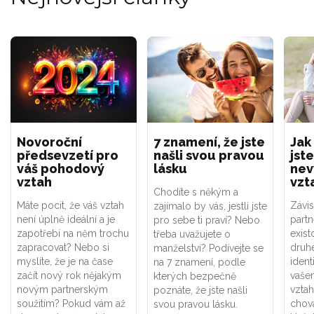
Novoroční
7 znamení, že jste
Jak
předsevzetí pro
našli svou pravou
jste
váš pohodový
lásku
nev
vztah
vzt
Chodíte s někým a
Máte pocit, že váš vztah
Závis
zajímalo by vás, jestli jste
není úplně ideální a je
part
pro sebe ti praví? Nebo
zapotřebí na něm trochu
exist
třeba uvažujete o
zapracovat? Nebo si
druhé
manželství? Podívejte se
myslíte, že je na čase
ident
na 7 znamení, podle
začít nový rok nějakým
vaše
kterých bezpečně
novým partnerským
vztah
poznáte, že jste našli
soužitím? Pokud vám až
chová
svou pravou lásku.