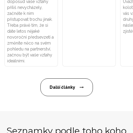
doposud vaše vztahy
Uváz
příliš nevycházely,
kolot
začněte k nim
vás v
přistupovat trochu jinak.
druhý
Třeba právě tím, že si
násle
dáte letos nějaké
zjistě
novoroční předsevzetí a
změníte něco na svém
pohledu na partnerství,
začnou být vaše vztahy
ideálními.
Další články
Seznamky podle toho koho