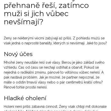
přehnaně řeší, zatímco
muži si jich vůbec
nevšímají?
Ženy se některými věcmi zabývají až příliš. Z pohledu mužů se
však jedná o naprosté banality, kterých si nevšímají. Jaké to jsou?
Nový účes
Mnohé ženy neustále řeší své vlasy. Berou je jako základ svého
vzhledu. Čas od času se nechají ostříhat a obarvit. Pokud se
nejedná o radikální změnu, pánové to většinou vůbec neřeší. A
pak nastává problém. Jak je možné, že partner nepoznal, že
máte o odstín tmavší vlasy nebo o pár centimetrů kratší ofinu?
Pánové tohle prostě neřeší.
Hladké oholení
Holení není příliš zábavná činnost. Ženy však chtějí mít dokonale