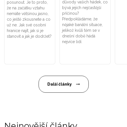
důvody vašich hádek, co
posunout. Je to proto,
bývá jejich nejčastější
že na začátku vztahu
příčinou?
nemáte většinou jasno,
Předpokládáme, že
co ještě zkousnete a co
nějaké banální situace,
už ne. Jak své osobní
jelikož kvůli těm se v
hranice najít, jak si je
dnešní době hádá
stanovit a jak je dodržet?
nejvíce lidí.
Další články
Nejnovější články