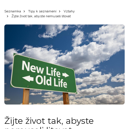
Seznamka
Tipy k seznámení
Vztahy
Žijte život tak, abyste nemuseli litovat
Žijte život tak, abyste