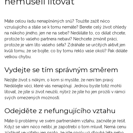
nemuseli litovat
Máte celou řadu nenaplněných snů? Toužíte zažít něco
vzrušujícího a stále se k tomu nemáte? Berete celý život ohledy
na někoho jiného, jen ne na sebe? Neděláte to, co dělat chcete,
protože to vašeho partnera nebaví? Nechcete změnit práci,
protože je vám líto vašeho šéfa? Zdráháte se určitých aktivit jen
kvůli tomu, že se bojíte, co by tomu řeklo vaše okolí? Pak děláte
velkou chybu.
Vydejte se tím správným směrem
Nežijte život s někým, o kom si myslíte, že není ten pravý.
Nedělejte věci, které vás nenaplňují. Jednou byste totiž mohli
litovat, že jste si život neužili, nýbrž že jste ho jen prožili v rámci
svých omezených možností.
Odejděte z nefungujícího vztahu
Máte-li problémy ve svém partnerském vztahu, začněte je řešit.
Když se vám něco nelíbí, je zapotřebí o tom mluvit. Nemá cenu
zůstávat ve vztahu jen proto, že jste spolu už dlouhá léta nebo