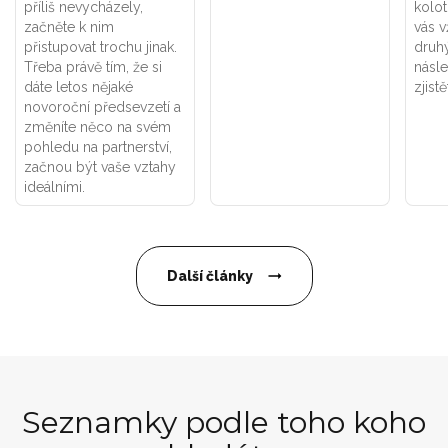
příliš nevycházely,
kolot
začněte k nim
vás v
přistupovat trochu jinak.
druhý
Třeba právě tím, že si
násle
dáte letos nějaké
zjistě
novoroční předsevzetí a
změníte něco na svém
pohledu na partnerství,
začnou být vaše vztahy
ideálními.
Další články
Seznamky podle toho koho