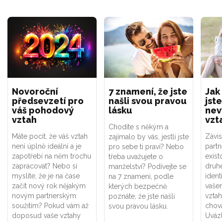
Novoroční
7 znamení, že jste
Jak
předsevzetí pro
našli svou pravou
jste
váš pohodový
lásku
nev
vztah
vzt
Chodíte s někým a
Máte pocit, že váš vztah
Závis
zajímalo by vás, jestli jste
není úplně ideální a je
part
pro sebe ti praví? Nebo
zapotřebí na něm trochu
exist
třeba uvažujete o
zapracovat? Nebo si
druhé
manželství? Podívejte se
myslíte, že je na čase
ident
na 7 znamení, podle
začít nový rok nějakým
vaše
kterých bezpečně
novým partnerským
vztah
poznáte, že jste našli
soužitím? Pokud vám až
chová
svou pravou lásku.
doposud vaše vztahy
Uváz