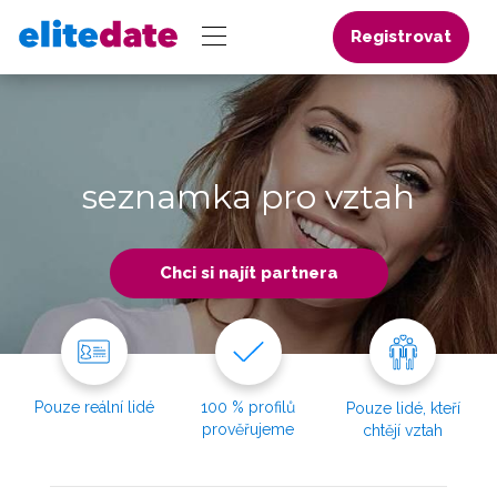
Registrovat
seznamka pro vztah
Chci si najít partnera
Pouze reální lidé
100 % profilů
Pouze lidé, kteří
prověřujeme
chtějí vztah