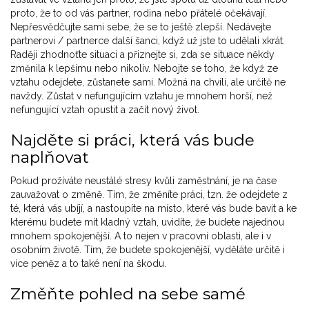
proto, že to od vás partner, rodina nebo přátelé očekávají.
Nepřesvědčujte sami sebe, že se to ještě zlepší. Nedávejte
partnerovi / partnerce další šanci, když už jste to udělali xkrát.
Raději zhodnoťte situaci a přiznejte si, zda se situace někdy
změnila k lepšímu nebo nikoliv. Nebojte se toho, že když ze
vztahu odejdete, zůstanete sami. Možná na chvíli, ale určitě ne
navždy. Zůstat v nefungujícím vztahu je mnohem horší, než
nefungující vztah opustit a začít nový život.
Najděte si práci, která vás bude
naplňovat
Pokud prožíváte neustálé stresy kvůli zaměstnání, je na čase
zauvažovat o změně. Tím, že změníte práci, tzn. že odejdete z
té, která vás ubíjí, a nastoupíte na místo, které vás bude bavit a ke
kterému budete mít kladný vztah, uvidíte, že budete najednou
mnohem spokojenější. A to nejen v pracovní oblasti, ale i v
osobním životě. Tím, že budete spokojenější, vyděláte určitě i
více peněz a to také není na škodu.
Změňte pohled na sebe samé