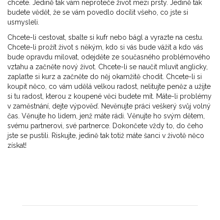
chcete. Jedině tak vám neproteče život mezi prsty. Jedině tak
budete vědět, že se vám povedlo docílit všeho, co jste si
usmysleli.
Chcete-li cestovat, sbalte si kufr nebo bágl a vyrazte na cestu.
Chcete-li prožít život s někým, kdo si vás bude vážit a kdo vás
bude opravdu milovat, odejděte ze současného problémového
vztahu a začněte nový život. Chcete-li se naučit mluvit anglicky,
zaplaťte si kurz a začněte do něj okamžitě chodit. Chcete-li si
koupit něco, co vám udělá velkou radost, nelitujte peněz a užijte
si tu radost, kterou z koupené věci budete mít. Máte-li problémy
v zaměstnání, dejte výpověď. Nevěnujte práci veškerý svůj volný
čas. Věnujte ho lidem, jenž máte rádi. Věnujte ho svým dětem,
svému partnerovi, své partnerce. Dokončete vždy to, do čeho
jste se pustili. Riskujte, jedině tak totiž máte šanci v životě něco
získat!