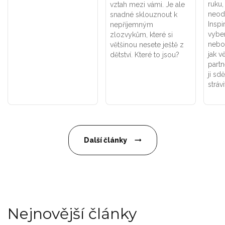
ruku,
vztah mezi vámi. Je ale
neod
snadné sklouznout k
Inspi
nepříjemným
vyber
zlozvykům, které si
nebo 
většinou nesete ještě z
jak v
dětství. Které to jsou?
partn
ji sdě
stráv
Další články
Nejnovější články