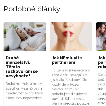
Podobné články
Druhé
Jak NEmluvit s
Jak
manželství.
partnerem
par
Těmto
ruk
To, že je komunikace pro
rozhovorům se
Každá
život v páru stěžejní, už
nevyhnete!
touží
jistě víte. Že si povídáte
Druhé manželství má svá
požá
každý den? Pozor!
specifika. Mezi ně patří i
ruku.
Nestačí jen mluvit,
několik rozhovorů, které
zásn
potřebujete si skutečně
nikdy jindy nepovedete.
předs
povídat. Sdílení vašich
tedy
přání a představ posiluje