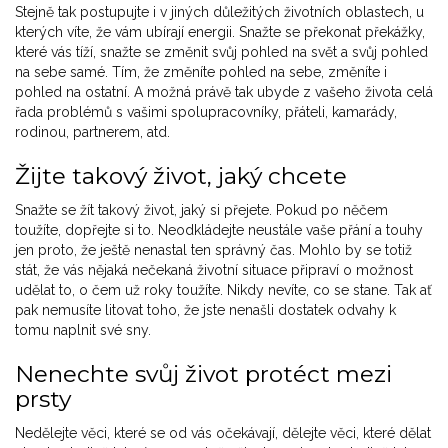
Stejně tak postupujte i v jiných důležitých životních oblastech, u
kterých víte, že vám ubírají energii. Snažte se překonat překážky,
které vás tíží, snažte se změnit svůj pohled na svět a svůj pohled
na sebe samé. Tím, že změníte pohled na sebe, změníte i
pohled na ostatní. A možná právě tak ubyde z vašeho života celá
řada problémů s vašimi spolupracovníky, přáteli, kamarády,
rodinou, partnerem, atd.
Žijte takový život, jaký chcete
Snažte se žít takový život, jaký si přejete. Pokud po něčem
toužíte, dopřejte si to. Neodkládejte neustále vaše přání a touhy
jen proto, že ještě nenastal ten správný čas. Mohlo by se totiž
stát, že vás nějaká nečekaná životní situace připraví o možnost
udělat to, o čem už roky toužíte. Nikdy nevíte, co se stane. Tak ať
pak nemusíte litovat toho, že jste nenašli dostatek odvahy k
tomu naplnit své sny.
Nenechte svůj život protéct mezi
prsty
Nedělejte věci, které se od vás očekávají, dělejte věci, které dělat