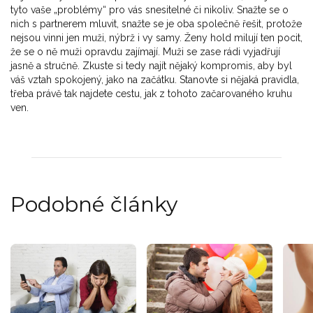
tyto vaše „problémy“ pro vás snesitelné či nikoliv. Snažte se o
nich s partnerem mluvit, snažte se je oba společně řešit, protože
nejsou vinni jen muži, nýbrž i vy samy. Ženy hold milují ten pocit,
že se o ně muži opravdu zajímají. Muži se zase rádi vyjadřují
jasně a stručně. Zkuste si tedy najít nějaký kompromis, aby byl
váš vztah spokojený, jako na začátku. Stanovte si nějaká pravidla,
třeba právě tak najdete cestu, jak z tohoto začarovaného kruhu
ven.
Podobné články