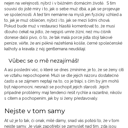
nejen na veřejnosti, nýbrž i v běžném domácím životě. S tím
souvisí do jisté míry i to, jak o sebe muž dbá, a jak se projevuje
ve společnosti. A teď tím nemáme na mysli jen fyzický vzhled a
to, jak je muž oblečen, nýbrž i to, jak se mezi lidmi chová.
Pokud bude muž v restauraci hlasitě komentovat to, že musí
dlouho čekat na jídlo, že nejspíš umře žízní, než mu číšník
donese další pivo, či to, že tak malá porce jídla stojí takové
peníze, věřte, že ani pěkně nažehlená košile, černé společenské
kalhoty a kravata z něj gentlemana neudělají.
Vůbec se o mě nezajímáš!
A asi poslední věc, o které se dnes zmíníme, je to, že se ženy cítí
ve vztahu nepochopené. Muži se dle jejich názoru dostatečně
často a se zájmem neptají na to, co je trápí, s čím by jim mohli
být nápomocni, nesnaží se pochopit jejich starosti. Jejich
případné problémy mají tendenci řešit rychle a razantně, nikoliv
s citem a pochopením, jak by si ženy přestavovaly.
Nejste v tom samy
Ať už je to tak, či onak, milé dámy, snad vás potěší to, že v tom
nejste samy. Je však zapotřebí se zamyslet nad tím, zda jsou