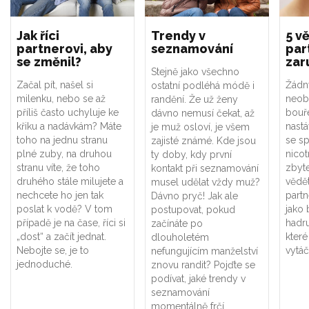
Jak říci
Trendy v
5 vě
partnerovi, aby
seznamování
par
se změnil?
zar
Stejně jako všechno
Začal pít, našel si
Žádn
ostatní podléhá módě i
milenku, nebo se až
neob
randění. Že už ženy
příliš často uchyluje ke
bouř
dávno nemusí čekat, až
křiku a nadávkám? Máte
nastá
je muž osloví, je všem
toho na jednu stranu
se sp
zajisté známé. Kde jsou
plné zuby, na druhou
nicot
ty doby, kdy první
stranu víte, že toho
zbyt
kontakt při seznamování
druhého stále milujete a
vědět
musel udělat vždy muž?
nechcete ho jen tak
part
Dávno pryč! Jak ale
poslat k vodě? V tom
jako
postupovat, pokud
případě je na čase, říci si
hadru
začínáte po
„dost“ a začít jednat.
kter
dlouholetém
Nebojte se, je to
vytáč
nefungujícím manželství
jednoduché.
znovu randit? Pojďte se
podívat, jaké trendy v
seznamování
momentálně frčí.