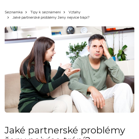
Seznamka
Tipy k seznámení
Vztahy
Jaké partnerské problémy ženy nejvíce trápí?
Jaké partnerské problémy