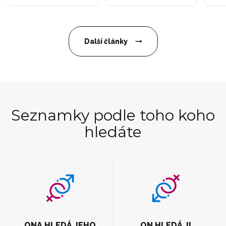
Další články
Seznamky podle toho koho
hledáte
ONA HLEDÁ JEHO
ON HLEDÁ JI