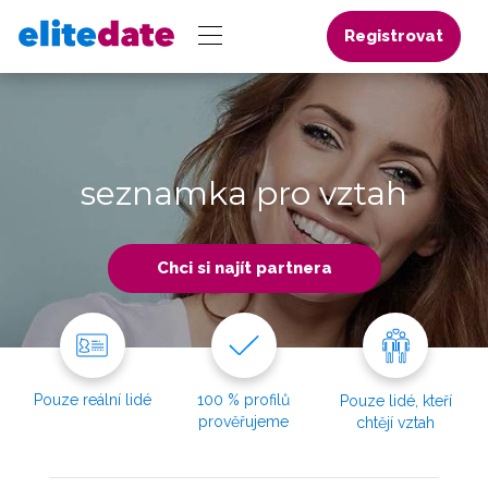
Registrovat
seznamka pro vztah
Chci si najít partnera
Pouze reální lidé
100 % profilů
Pouze lidé, kteří
prověřujeme
chtějí vztah