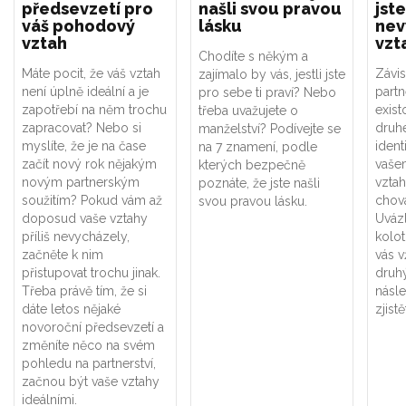
předsevzetí pro
našli svou pravou
jste
váš pohodový
lásku
nev
vztah
vzt
Chodíte s někým a
Máte pocit, že váš vztah
Závis
zajímalo by vás, jestli jste
není úplně ideální a je
part
pro sebe ti praví? Nebo
zapotřebí na něm trochu
exist
třeba uvažujete o
zapracovat? Nebo si
druhé
manželství? Podívejte se
myslíte, že je na čase
ident
na 7 znamení, podle
začít nový rok nějakým
vaše
kterých bezpečně
novým partnerským
vztah
poznáte, že jste našli
soužitím? Pokud vám až
chová
svou pravou lásku.
doposud vaše vztahy
Uváz
příliš nevycházely,
kolot
začněte k nim
vás v
přistupovat trochu jinak.
druhý
Třeba právě tím, že si
násle
dáte letos nějaké
zjistě
novoroční předsevzetí a
změníte něco na svém
pohledu na partnerství,
začnou být vaše vztahy
ideálními.