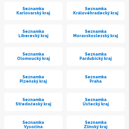
Seznamka
Seznamka
Karlovarský kraj
Královéhradecký kraj
Seznamka
Seznamka
Liberecký kraj
Moravskoslezský kraj
Seznamka
Seznamka
Olomoucký kraj
Pardubický kraj
Seznamka
Seznamka
Plzeňský kraj
Praha
Seznamka
Seznamka
Středočeský kraj
Ústecký kraj
Seznamka
Seznamka
Vysočina
Zlínský kraj