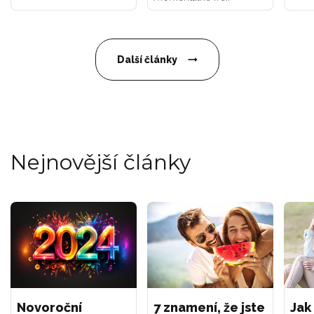
Další články
Nejnovější články
Novoroční
7 znamení, že jste
Jak