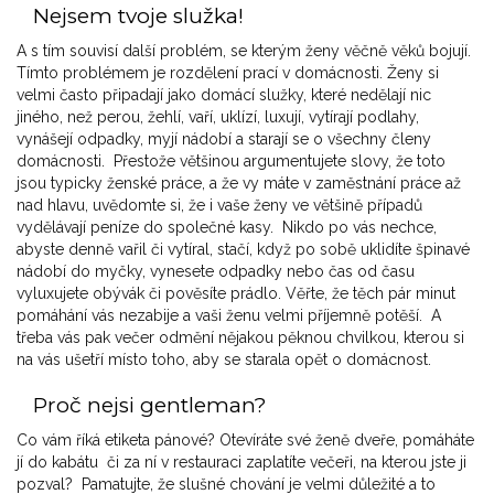
Nejsem tvoje služka!
A s tím souvisí další problém, se kterým ženy věčně věků bojují.
Tímto problémem je rozdělení prací v domácnosti. Ženy si
velmi často připadají jako domácí služky, které nedělají nic
jiného, než perou, žehlí, vaří, uklízí, luxují, vytírají podlahy,
vynášejí odpadky, myjí nádobí a starají se o všechny členy
domácnosti. Přestože většinou argumentujete slovy, že toto
jsou typicky ženské práce, a že vy máte v zaměstnání práce až
nad hlavu, uvědomte si, že i vaše ženy ve většině případů
vydělávají peníze do společné kasy. Nikdo po vás nechce,
abyste denně vařil či vytíral, stačí, když po sobě uklidíte špinavé
nádobí do myčky, vynesete odpadky nebo čas od času
vyluxujete obývák či pověsíte prádlo. Věřte, že těch pár minut
pomáhání vás nezabije a vaši ženu velmi příjemně potěší. A
třeba vás pak večer odmění nějakou pěknou chvilkou, kterou si
na vás ušetří místo toho, aby se starala opět o domácnost.
Proč nejsi gentleman?
Co vám říká etiketa pánové? Otevíráte své ženě dveře, pomáháte
jí do kabátu či za ní v restauraci zaplatíte večeři, na kterou jste ji
pozval? Pamatujte, že slušné chování je velmi důležité a to