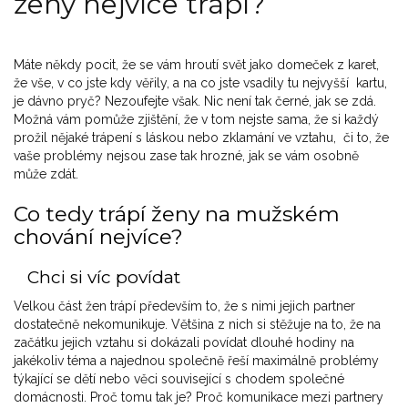
ženy nejvíce trápí?
Máte někdy pocit, že se vám hroutí svět jako domeček z karet,
že vše, v co jste kdy věřily, a na co jste vsadily tu nejvyšší kartu,
je dávno pryč? Nezoufejte však. Nic není tak černé, jak se zdá.
Možná vám pomůže zjištění, že v tom nejste sama, že si každý
prožil nějaké trápení s láskou nebo zklamání ve vztahu, či to, že
vaše problémy nejsou zase tak hrozné, jak se vám osobně
může zdát.
Co tedy trápí ženy na mužském
chování nejvíce?
Chci si víc povídat
Velkou část žen trápí především to, že s nimi jejich partner
dostatečně nekomunikuje. Většina z nich si stěžuje na to, že na
začátku jejich vztahu si dokázali povídat dlouhé hodiny na
jakékoliv téma a najednou společně řeší maximálně problémy
týkající se dětí nebo věci související s chodem společné
domácnosti. Proč tomu tak je? Proč komunikace mezi partnery