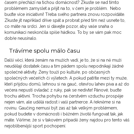
časem přechází na tichou domácnost? Zkuste se nad tímto
problémem zamyslet a přijít na to, v čem je problém. Nebo
buďte více iniciativní! Třeba svého partnera znovu rozpovídáte.
Zkuste jít například dříve spát a probrat před tím než usnete to,
co máte na srdci. Jen si dávejte pozor, aby vaše snaha o
komunikaci neskončila spíše hádkou. To by se vám pak moc
dobře neusínalo.
Trávíme spolu málo času
Další věcí, která ženám na mužích vadí, je to, že si na ně muži
neudělají dostatek času a tím pádem spolu nepodnikají žádné
společné aktivity. Ženy touží po kultuře, po občasných
společných večeřích či výletech. A pokud patříte mezi ty muže,
kteří přijdou domů, lehnou si na gauč, otevřou lahev piva a až do
večera nepustí ovladač z ruky, pak se nedivte! Pánové, buďte
trochu aktivní. Trocha pohybu na čerstvém vzduchu prospěje
nejen vám, ale udělá radost i vaší partnerce. A řekněme si na
rovinu. Gaučing nemusí být zas až tak velkým problémem,
pokud budete v domácnosti i běžném životě fungovat tak, jak
máte. Věříme, že si v takovém případě ženy najdou pro tento váš
nejoblíbenější sport pochopení.