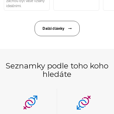
začnou být vaše vztahy
ideálními.
Další články
Seznamky podle toho koho
hledáte