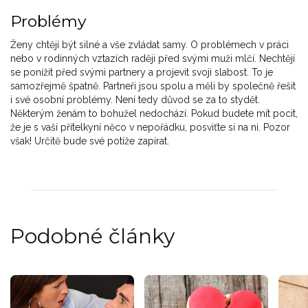
Problémy
Ženy chtějí být silné a vše zvládat samy. O problémech v práci
nebo v rodinných vztazích raději před svými muži mlčí. Nechtějí
se ponížit před svými partnery a projevit svoji slabost. To je
samozřejmě špatně. Partneři jsou spolu a měli by společně řešit
i své osobní problémy. Není tedy důvod se za to stydět.
Některým ženám to bohužel nedochází. Pokud budete mít pocit,
že je s vaší přítelkyní něco v nepořádku, posviťte si na ni. Pozor
však! Určitě bude své potíže zapírat.
Podobné články