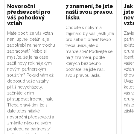
Novoroční
7 znamení, že jste
Jak
předsevzetí pro
našli svou pravou
jste
váš pohodový
lásku
nev
vztah
vzt
Chodíte s někým a
Máte pocit, že váš vztah
Závis
zajímalo by vás, jestli jste
není úplně ideální a je
part
pro sebe ti praví? Nebo
zapotřebí na něm trochu
exist
třeba uvažujete o
zapracovat? Nebo si
druhé
manželství? Podívejte se
myslíte, že je na čase
ident
na 7 znamení, podle
začít nový rok nějakým
vaše
kterých bezpečně
novým partnerským
vztah
poznáte, že jste našli
soužitím? Pokud vám až
chová
svou pravou lásku.
doposud vaše vztahy
Uváz
příliš nevycházely,
kolot
začněte k nim
vás v
přistupovat trochu jinak.
druhý
Třeba právě tím, že si
násle
dáte letos nějaké
zjistě
novoroční předsevzetí a
změníte něco na svém
pohledu na partnerství,