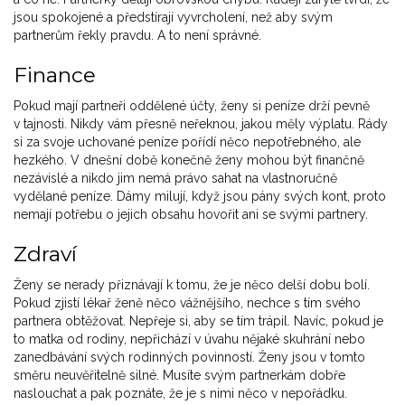
jsou spokojené a předstírají vyvrcholení, než aby svým
partnerům řekly pravdu. A to není správné.
Finance
Pokud mají partneři oddělené účty, ženy si peníze drží pevně
v tajnosti. Nikdy vám přesně neřeknou, jakou měly výplatu. Rády
si za svoje uchované peníze pořídí něco nepotřebného, ale
hezkého. V dnešní době konečně ženy mohou být finančně
nezávislé a nikdo jim nemá právo sahat na vlastnoručně
vydělané peníze. Dámy milují, když jsou pány svých kont, proto
nemají potřebu o jejich obsahu hovořit ani se svými partnery.
Zdraví
Ženy se nerady přiznávají k tomu, že je něco delší dobu bolí.
Pokud zjistí lékař ženě něco vážnějšího, nechce s tím svého
partnera obtěžovat. Nepřeje si, aby se tím trápil. Navíc, pokud je
to matka od rodiny, nepřichází v úvahu nějaké skuhrání nebo
zanedbávání svých rodinných povinností. Ženy jsou v tomto
směru neuvěřitelně silné. Musíte svým partnerkám dobře
naslouchat a pak poznáte, že je s nimi něco v nepořádku.