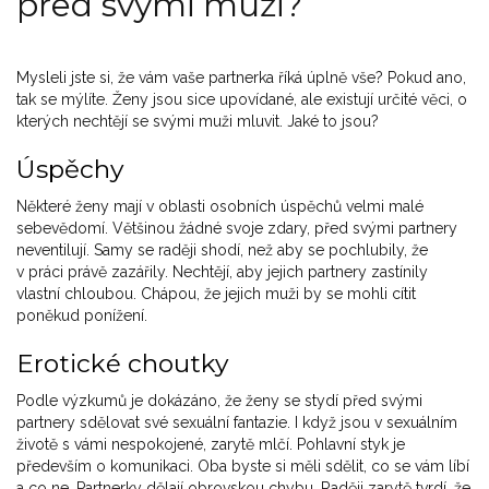
před svými muži?
Mysleli jste si, že vám vaše partnerka říká úplně vše? Pokud ano,
tak se mýlíte. Ženy jsou sice upovídané, ale existují určité věci, o
kterých nechtějí se svými muži mluvit. Jaké to jsou?
Úspěchy
Některé ženy mají v oblasti osobních úspěchů velmi malé
sebevědomí. Většinou žádné svoje zdary, před svými partnery
neventilují. Samy se raději shodí, než aby se pochlubily, že
v práci právě zazářily. Nechtějí, aby jejich partnery zastínily
vlastní chloubou. Chápou, že jejich muži by se mohli cítit
poněkud ponížení.
Erotické choutky
Podle výzkumů je dokázáno, že ženy se stydí před svými
partnery sdělovat své sexuální fantazie. I když jsou v sexuálním
životě s vámi nespokojené, zarytě mlčí. Pohlavní styk je
především o komunikaci. Oba byste si měli sdělit, co se vám líbí
a co ne. Partnerky dělají obrovskou chybu. Raději zarytě tvrdí, že