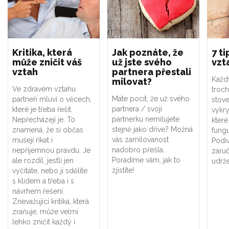
Kritika, která
Jak poznáte, že
7 t
může zničit váš
už jste svého
vzt
vztah
partnera přestali
Každ
milovat?
Ve zdravém vztahu
troch
Máte pocit, že už svého
partneři mluví o věcech,
stove
partnera / svoji
které je třeba řešit.
vykry
partnerku nemilujete
Nepřecházejí je. To
které
stejně jako dříve? Možná
znamená, že si občas
fungu
vás zamilovanost
musejí říkat i
Podív
nadobro přešla.
nepříjemnou pravdu. Je
zaruč
Poradíme vám, jak to
ale rozdíl, jestli jen
udrže
zjistíte!
vyčítáte, nebo ji sdělíte
s klidem a třeba i s
návrhem řešení.
Znevažující kritika, která
zraňuje, může velmi
lehko zničit každý i