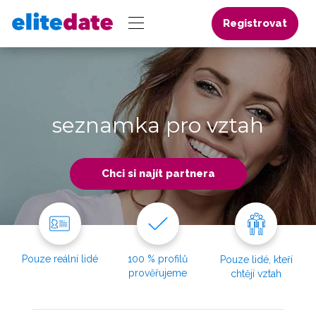
Registrovat
seznamka pro vztah
Chci si najít partnera
Pouze reální lidé
100 % profilů
Pouze lidé, kteří
prověřujeme
chtějí vztah