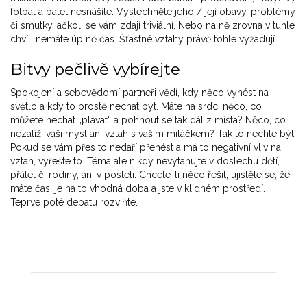
fotbal a balet nesnášíte. Vyslechněte jeho / její obavy, problémy
či smutky, ačkoli se vám zdají triviální. Nebo na ně zrovna v tuhle
chvíli nemáte úplně čas. Šťastné vztahy právě tohle vyžadují.
Bitvy pečlivě vybírejte
Spokojení a sebevědomí partneři vědí, kdy něco vynést na
světlo a kdy to prostě nechat být. Máte na srdci něco, co
můžete nechat „plavat“ a pohnout se tak dál z místa? Něco, co
nezatíží vaši mysl ani vztah s vaším miláčkem? Tak to nechte být!
Pokud se vám přes to nedaří přenést a má to negativní vliv na
vztah, vyřešte to. Téma ale nikdy nevytahujte v doslechu dětí,
přátel či rodiny, ani v posteli. Chcete-li něco řešit, ujistěte se, že
máte čas, je na to vhodná doba a jste v klidném prostředí.
Teprve poté debatu rozviňte.