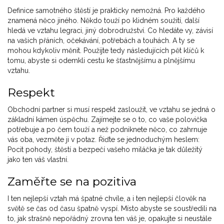
Definice samotného štěstí je prakticky nemožná. Pro každého
znamená něco jiného. Někdo touží po klidném soužití, další
hledá ve vztahu legraci, jiný dobrodružství. Co hledáte vy, závisí
na vašich přáních, očekávání, potřebách a touhách. A ty se
mohou kdykoliv měnit. Použijte tedy následujících pět klíčů k
tomu, abyste si odemkli cestu ke šťastnějšímu a plnějšímu
vztahu.
Respekt
Obchodní partner si musí respekt zasloužit, ve vztahu se jedná o
základní kámen úspěchu. Zajímejte se o to, co vaše polovička
potřebuje a po čem touží a než podniknete něco, co zahrnuje
vás oba, vezměte ji v potaz. Řiďte se jednoduchým heslem:
Pocit pohody, štěstí a bezpečí vašeho miláčka je tak důležitý
jako ten váš vlastní.
Zaměřte se na pozitiva
I ten nejlepší vztah má špatné chvíle, a i ten nejlepší člověk na
světě se čas od času špatně vyspí. Místo abyste se soustředili na
to, jak strašně nepořádný zrovna ten váš je, opakujte si neustále