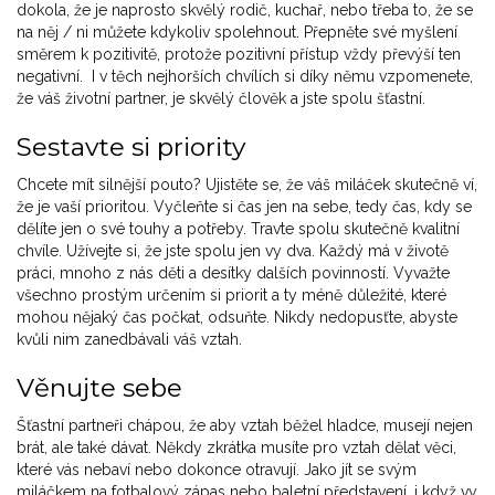
dokola, že je naprosto skvělý rodič, kuchař, nebo třeba to, že se
na něj / ni můžete kdykoliv spolehnout. Přepněte své myšlení
směrem k pozitivitě, protože pozitivní přístup vždy převýší ten
negativní. I v těch nejhorších chvílích si díky němu vzpomenete,
že váš životní partner, je skvělý člověk a jste spolu šťastní.
Sestavte si priority
Chcete mít silnější pouto? Ujistěte se, že váš miláček skutečně ví,
že je vaší prioritou. Vyčleňte si čas jen na sebe, tedy čas, kdy se
dělíte jen o své touhy a potřeby. Travte spolu skutečně kvalitní
chvíle. Užívejte si, že jste spolu jen vy dva. Každý má v životě
práci, mnoho z nás děti a desítky dalších povinností. Vyvažte
všechno prostým určením si priorit a ty méně důležité, které
mohou nějaký čas počkat, odsuňte. Nikdy nedopusťte, abyste
kvůli nim zanedbávali váš vztah.
Věnujte sebe
Šťastní partneři chápou, že aby vztah běžel hladce, musejí nejen
brát, ale také dávat. Někdy zkrátka musíte pro vztah dělat věci,
které vás nebaví nebo dokonce otravují. Jako jít se svým
miláčkem na fotbalový zápas nebo baletní představení, i když vy