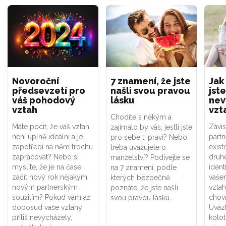
Novoroční
7 znamení, že jste
Jak
předsevzetí pro
našli svou pravou
jste
váš pohodový
lásku
nev
vztah
vzt
Chodíte s někým a
Máte pocit, že váš vztah
Závis
zajímalo by vás, jestli jste
není úplně ideální a je
part
pro sebe ti praví? Nebo
zapotřebí na něm trochu
exist
třeba uvažujete o
zapracovat? Nebo si
druhé
manželství? Podívejte se
myslíte, že je na čase
ident
na 7 znamení, podle
začít nový rok nějakým
vaše
kterých bezpečně
novým partnerským
vztah
poznáte, že jste našli
soužitím? Pokud vám až
chová
svou pravou lásku.
doposud vaše vztahy
Uváz
příliš nevycházely,
kolot