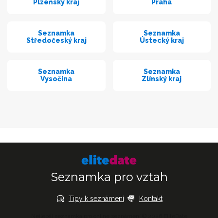
Plzeňský kraj
Praha
Seznamka
Seznamka
Středočeský kraj
Ústecký kraj
Seznamka
Seznamka
Vysočina
Zlínský kraj
Seznamka pro vztah
Tipy k seznámení
Kontakt
Nejlepší seznamka pro online seznámení © 2026 EliteDate