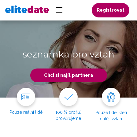
Registrovat
seznamka pro vztah
Chci si najít partnera
Pouze reální lidé
100 % profilů
Pouze lidé, kteří
prověřujeme
chtějí vztah