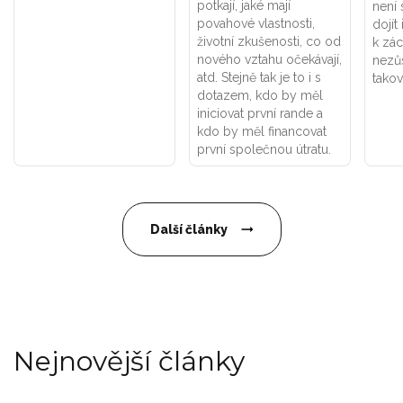
potkají, jaké mají
není 
povahové vlastnosti,
dojít 
životní zkušenosti, co od
k zác
nového vztahu očekávají,
nezůs
atd. Stejně tak je to i s
takov
dotazem, kdo by měl
iniciovat první rande a
kdo by měl financovat
první společnou útratu.
Další články
Nejnovější články