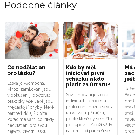
Podobné články
Co nedělat ani
Kdo by měl
Má 
pro lásku?
iniciovat první
zac
schůzku a kdo
ješ
Láska je všemocná.
platit za útratu?
Každ
Mnozí zamilovaní jsou
Seznamování je zcela
čas o
v pokušení jí obětovat
individuální proces a
dneš
prakticky vše. Jaké jsou
proto není možné sepsat
snazš
mejčastější chyby, které
univerzální příručku,
snaži
partneři dělají? Čtěte.
podle které by se mělo
napra
Poradíme vám, co nikdy
postupovat. Záleží vždy
všec
nedělat ani pro svou
na tom, jací partneři se
probl
největší životní lásku!