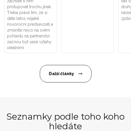
začněte k nim
vás v
přistupovat trochu jinak.
druhý
Třeba právě tím, že si
násle
dáte letos nějaké
zjistě
novoroční předsevzetí a
změníte něco na svém
pohledu na partnerství,
začnou být vaše vztahy
ideálními.
Další články
Seznamky podle toho koho
hledáte