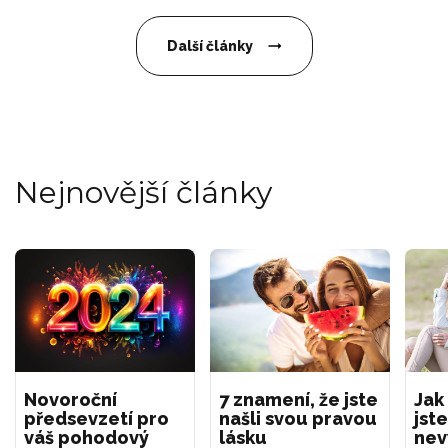
Další články
Nejnovější články
Novoroční
7 znamení, že jste
Jak
předsevzetí pro
našli svou pravou
jste
váš pohodový
lásku
nev