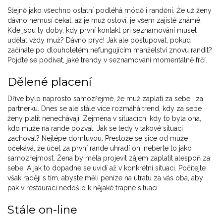
Stejně jako všechno ostatní podléhá módě i randění. Že už ženy
dávno nemusí čekat, až je muž osloví, je všem zajisté známé.
Kde jsou ty doby, kdy první kontakt při seznamování musel
udělat vždy muž? Dávno pryč! Jak ale postupovat, pokud
začínáte po dlouholetém nefungujícím manželství znovu randit?
Pojďte se podívat, jaké trendy v seznamování momentálně frčí.
Dělené placení
Dříve bylo naprosto samozřejmé, že muž zaplatí za sebe i za
partnerku. Dnes se ale stále více rozmáhá trend, kdy za sebe
ženy platit nenechávají. Zejména v situacích, kdy to byla ona,
kdo muže na rande pozval. Jak se tedy v takové situaci
zachovat? Nejlépe domluvou. Přestože se sice od muže
očekává, že účet za první rande uhradí on, neberte to jako
samozřejmost. Žena by měla projevit zájem zaplatit alespoň za
sebe. A jak to dopadne se uvidí až v konkrétní situaci. Počítejte
však raději s tím, abyste měli peníze na útratu za vás oba, aby
pak v restauraci nedošlo k nějaké trapné situaci.
Stále on-line