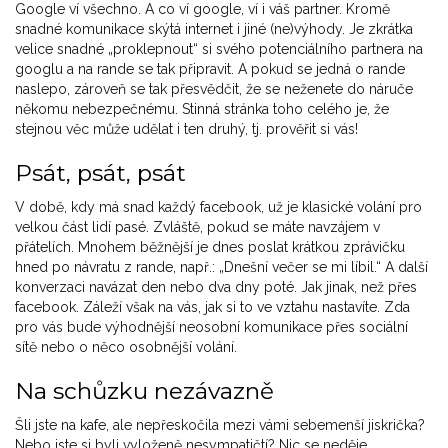
Google ví všechno. A co ví google, ví i váš partner. Kromě
snadné komunikace skýtá internet i jiné (ne)výhody. Je zkrátka
velice snadné „proklepnout“ si svého potenciálního partnera na
googlu a na rande se tak připravit. A pokud se jedná o rande
naslepo, zároveň se tak přesvědčit, že se neženete do náruče
někomu nebezpečnému. Stinná stránka toho celého je, že
stejnou věc může udělat i ten druhý, tj. prověřit si vás!
Psát, psát, psát
V době, kdy má snad každý facebook, už je klasické volání pro
velkou část lidí pasé. Zvláště, pokud se máte navzájem v
přátelích. Mnohem běžnější je dnes poslat krátkou zprávičku
hned po návratu z rande, např.: „Dnešní večer se mi líbil.“ A další
konverzaci navázat den nebo dva dny poté. Jak jinak, než přes
facebook. Záleží však na vás, jak si to ve vztahu nastavíte. Zda
pro vás bude výhodnější neosobní komunikace přes sociální
sítě nebo o něco osobnější volání.
Na schůzku nezávazně
Šli jste na kafe, ale nepřeskočila mezi vámi sebemenší jiskrička?
Nebo jste si byli vyloženě nesympatičtí? Nic se neděje.