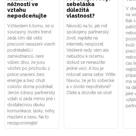
něžnosti ve
sebeláska
V dne
vztahu
důležitá
na vě
nepodceňujte
vlastnost?
tlak 
Vzhledem k tomu, že si
Návodů na to, jak mít
patři
současný životní trend
spokojený partnerský
nebo
žádá čím dál větší
život, najdete na
pozic
pracovní nasazení všech
internetu nespočet.
kvůli
podnikatelů i
Veškeré rady vám ale
prací
zaměstnanců, není
nebudou k ničemu,
nebo
vůbec divu, že jsou
dokud se nenaučíte
čas t
všichni po příchodu z
jedné věci. A tou je
nejbli
práce unaveni, bez
milovat sama sebe. Vrtíte
přípa
energie a bez chuti
hlavou, že je to sobecké
má s
cokoliv doma podnikat.
a v životě nepotřebné?
na dá
Jenže zdravý partnerský
Čtěte a dozvíte se více!
jaké
vztah si žádá mimo jiné i
vztah
dostatečnou dávku
partn
komunikace, lásky, něhy,
mazlení a sexu. Na to
nezapomínejte!