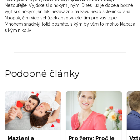
Nezoufejte. Vyjděte si s někým jiným. Dnes už je docela běžné
vyjít si s někým jen tak, nezávazně na kávu nebo skleničku vína.
Naopak, čím více schůzek absolvujete, tím pro vás lépe.
Mnohem snadněji totiž poznáte, s kým by vám to mohlo klapat a
s kým nikoliv.
Podobné články
Mazlení a
Pro ženy: Proč je
Vzt