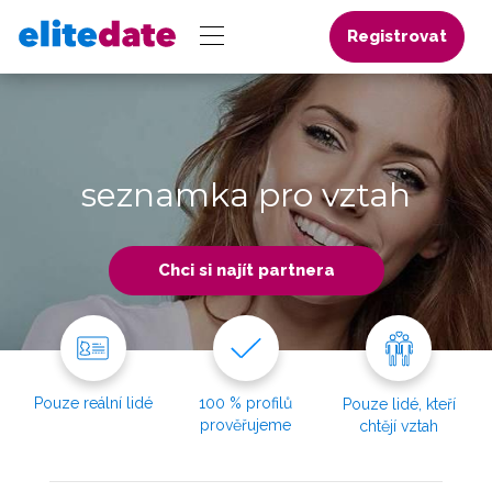
Registrovat
seznamka pro vztah
Chci si najít partnera
Pouze reální lidé
100 % profilů
Pouze lidé, kteří
prověřujeme
chtějí vztah