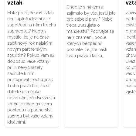
vztah
vzt
Chodíte s někým a
Máte pocit, že váš vztah
Závis
zajímalo by vás, jestli jste
není úplně ideální a je
part
pro sebe ti praví? Nebo
zapotřebí na něm trochu
exist
třeba uvažujete o
zapracovat? Nebo si
druhé
manželství? Podívejte se
myslíte, že je na čase
ident
na 7 znamení, podle
začít nový rok nějakým
vaše
kterých bezpečně
novým partnerským
vztah
poznáte, že jste našli
soužitím? Pokud vám až
chová
svou pravou lásku.
doposud vaše vztahy
Uváz
příliš nevycházely,
kolot
začněte k nim
vás v
přistupovat trochu jinak.
druhý
Třeba právě tím, že si
násle
dáte letos nějaké
zjistě
novoroční předsevzetí a
změníte něco na svém
pohledu na partnerství,
začnou být vaše vztahy
ideálními.