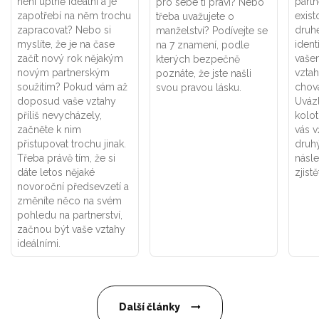
není úplně ideální a je
part
pro sebe ti praví? Nebo
zapotřebí na něm trochu
exist
třeba uvažujete o
zapracovat? Nebo si
druhé
manželství? Podívejte se
myslíte, že je na čase
ident
na 7 znamení, podle
začít nový rok nějakým
vaše
kterých bezpečně
novým partnerským
vztah
poznáte, že jste našli
soužitím? Pokud vám až
chová
svou pravou lásku.
doposud vaše vztahy
Uváz
příliš nevycházely,
kolot
začněte k nim
vás v
přistupovat trochu jinak.
druhý
Třeba právě tím, že si
násle
dáte letos nějaké
zjistě
novoroční předsevzetí a
změníte něco na svém
pohledu na partnerství,
začnou být vaše vztahy
ideálními.
Další články