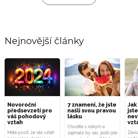
Nejnovější články
Novoroční
7 znamení, že jste
Jak
předsevzetí pro
našli svou pravou
jste
váš pohodový
lásku
nev
vztah
vzt
Chodíte s někým a
Máte pocit, že váš vztah
Závis
zajímalo by vás, jestli jste