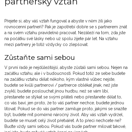
partnerský vztah
Přejete si, aby váš vztah fungoval a abyste v něm žili jako
rovnocenní partneři? Pak je zapotřebí dobře se s partnerem znát
a na svém vztahu pravidelně pracovat. Nezáleží na tom, zda jste
na počátku své lásky nebo už spolu žijete pár let. Na vztahu
mezi partnery je totiž vždycky co zlepšovat.
Zůstaňte sami sebou
V první řadě je nejdůležitější, abyste zůstali sami sebou. Nejen na
začátku vztahu, ale i v budoucnosti. Pokud totiž ze sebe budete
na začátku vztahu dělat někoho, kým vlastně vůbec nejste,
budete se kvůli partnerovi / partnerce oblékat jinak, než jste
zvyklí, budete poslouchat jinou hudbu, než se vám líbí,
přestanete se stýkat se svými přáteli nebo přestanete dělat to,
co vás baví, jen proto, že to váš partner nechce, budete jednou
litovat. Pokud se do vás partner zamiluje proto, jakými se snažíte
být, budete mít poměrně náročný život. Aby váš vztah vydržel,
budete se muset celý život přetvářet. A to přeci nechcete ne?
Buďte vždy sami sebou. Pokud vás bude partner milovat takové,