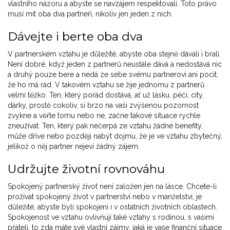
vlastního názoru a abyste se navzájem respektovali. Toto právo
musí mít oba dva partneři, nikoliv jen jeden z nich.
Dávejte i berte oba dva
V partnerském vztahu je důležité, abyste oba stejně dávali i brali.
Není dobré, když jeden z partnerů neustále dává a nedostává nic
a druhý pouze bere a nedá ze sebe svému partnerovi ani pocit,
že ho má rád. V takovém vztahu se žije jednomu z partnerů
velmi těžko. Ten, který pořád dostává, ať už lásku, péči, city,
dárky, prostě cokoliv, si brzo na vaši zvýšenou pozornost
zvykne a věřte tomu nebo ne, začne takové situace rychle
zneužívat. Ten, který pak nečerpá ze vztahu žádné benefity,
může dříve nebo později nabýt dojmu, že je ve vztahu zbytečný,
jelikož o něj partner nejeví žádný zájem.
Udržujte životní rovnováhu
Spokojený partnerský život není založen jen na lásce. Chcete-li
prožívat spokojený život v partnerství nebo v manželství, je
důležité, abyste byli spokojeni i v ostatních životních oblastech.
Spokojenost ve vztahu ovlivňují také vztahy s rodinou, s vašimi
přáteli, to zda máte své vlastní zájmy, jaká je vaše finanční situace