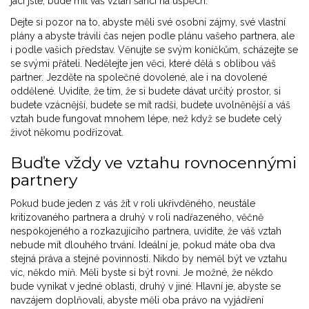
jací jste, bude mít váš vztah šanci na úspěch.
Dejte si pozor na to, abyste měli své osobní zájmy, své vlastní
plány a abyste trávili čas nejen podle plánu vašeho partnera, ale
i podle vašich představ. Věnujte se svým koníčkům, scházejte se
se svými přáteli. Nedělejte jen věci, které dělá s oblibou váš
partner. Jezděte na společné dovolené, ale i na dovolené
oddělené. Uvidíte, že tím, že si budete dávat určitý prostor, si
budete vzácnější, budete se mít radši, budete uvolněnější a váš
vztah bude fungovat mnohem lépe, než když se budete celý
život někomu podřizovat.
Buďte vždy ve vztahu rovnocennými
partnery
Pokud bude jeden z vás žít v roli ukřivděného, neustále
kritizovaného partnera a druhý v roli nadřazeného, věčně
nespokojeného a rozkazujícího partnera, uvidíte, že váš vztah
nebude mít dlouhého trvání. Ideální je, pokud máte oba dva
stejná práva a stejné povinnosti. Nikdo by neměl být ve vztahu
víc, někdo míň. Měli byste si být rovni. Je možné, že někdo
bude vynikat v jedné oblasti, druhý v jiné. Hlavní je, abyste se
navzájem doplňovali, abyste měli oba právo na vyjádření