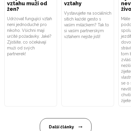
vztahu muži od
vztahy
nev
žen?
živ
Vystavujete na sociálních
Udržovat fungující vztah
Máte 
sítích každé gesto s
není jednoduché pro
podo
vaším miláčkem? Tak to
nikoho. Všichni mají
spolu
si vaším partnerským
určité požadavky. Jaké?
jezdí
vztahem nejste jistí!
Zjistěte, co očekávají
dovo
muži od svých
stráv
partnerek!
tom 
zvláš
nežil
žijet
vlast
se o
navšt
chvíl
žijet
Další články