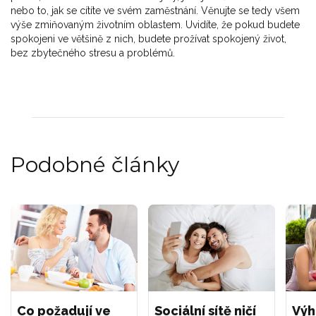
nebo to, jak se cítíte ve svém zaměstnání. Věnujte se tedy všem
výše zmiňovaným životním oblastem. Uvidíte, že pokud budete
spokojeni ve většině z nich, budete prožívat spokojený život,
bez zbytečného stresu a problémů.
Podobné články
Co požadují ve
Sociální sítě ničí
Výh