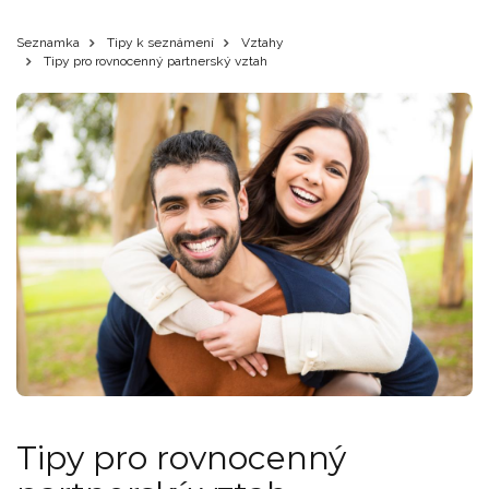
Seznamka
Tipy k seznámení
Vztahy
Tipy pro rovnocenný partnerský vztah
Tipy pro rovnocenný