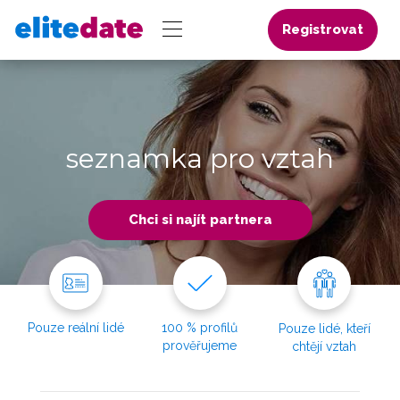
Registrovat
seznamka pro vztah
Chci si najít partnera
Pouze reální lidé
100 % profilů
Pouze lidé, kteří
prověřujeme
chtějí vztah