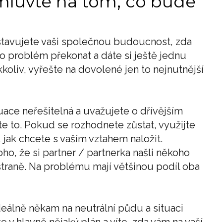
mluvte na tom, co bude
dstavujete vaši společnou budoucnost, zda
o problém překonat a dáte si ještě jednu
kkoliv, vyřešte na dovolené jen to nejnutnější
uace neřešitelná a uvažujete o dřívějším
e to. Pokud se rozhodnete zůstat, využijte
jak chcete s vaším vztahem naložit.
ho, že si partner / partnerka našli někoho
 straně. Na problému mají většinou podíl oba
eálně někam na neutrální půdu a situaci