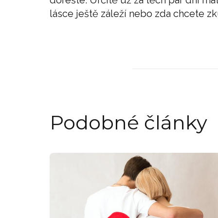
dořešte. Určitě už za těch pár dní mát
lásce ještě záleží nebo zda chcete zkus
Podobné články