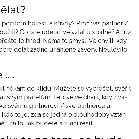
dělat?
 pocitem bolesti a křivdy? Proč vás partner /
oužili? Co jste udělali ve vztahu špatně? Ať už
eřešte to hned. Nemá to smysl. Ve chvíli, kdy
í dobré dělat žádné unáhlené závěry. Neulevilo
 ….
jít někam do klidu. Můžete se vybrečet, svěřit
 svým přátelům. Teprve ve chvíli, kdy z vás
 ke svému partnerovi / své partnerce a
. Kdo to je, zda se jedná o dlouhodobý vztah
 i na to, jak budete situaci řešit.