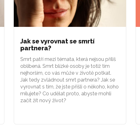
Jak se vyrovnat se smrtí
partnera?
Smrt patří mezi témata, která nejsou příliš
oblíbená. Smrt blízké osoby je totiž tím
nejhorším, co vás může v životě potkat.
Jak tedy zvládnout smrt partnera? Jak se
vyrovnat s tím, že jste přišli o někoho, koho
milujete? Co udělat proto, abyste mohli
začít žít nový život?