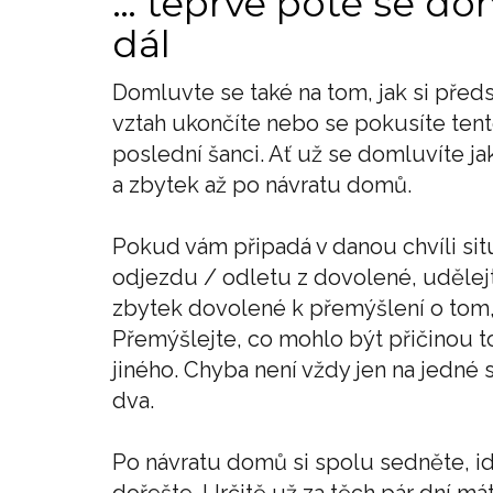
… teprve poté se do
dál
Domluvte se také na tom, jak si pře
vztah ukončíte nebo se pokusíte tent
poslední šanci. Ať už se domluvíte ja
a zbytek až po návratu domů.
Pokud vám připadá v danou chvíli sit
odjezdu / odletu z dovolené, udělejt
zbytek dovolené k přemýšlení o tom, 
Přemýšlejte, co mohlo být přičinou to
jiného. Chyba není vždy jen na jedné
dva.
Po návratu domů si spolu sedněte, id