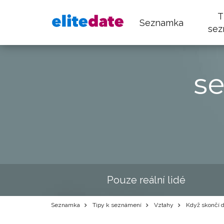
T
Seznamka
sez
s
Pouze reální lidé
Seznamka
Tipy k seznámení
Vztahy
Když skončí 