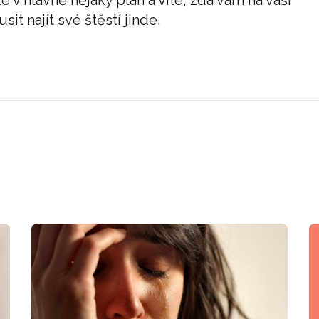
e v hlavně nějaký plán a víte, zda vám na vaší
it najít své štěstí jinde.