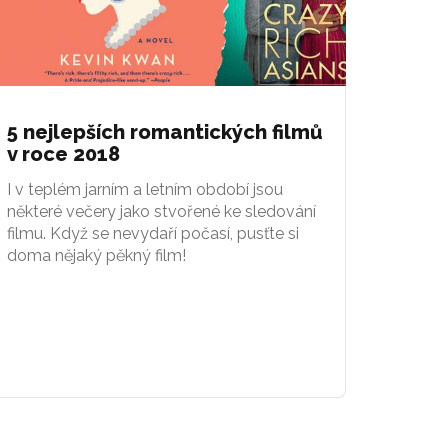
5 nejlepších romantických filmů
v roce 2018
I v teplém jarním a letním období jsou
některé večery jako stvořené ke sledování
filmu. Když se nevydaří počasí, pusťte si
doma nějaký pěkný film!