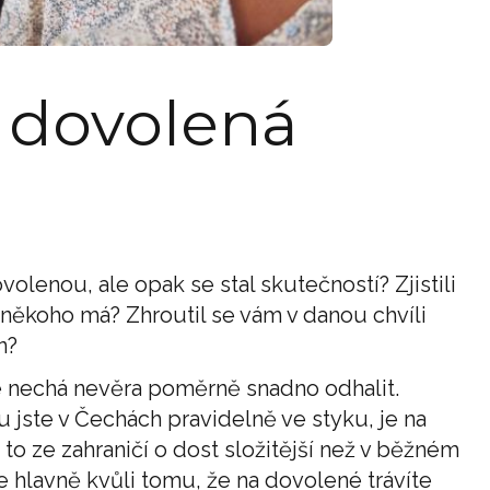
 dovolená
olenou, ale opak se stal skutečností? Zjistili
 někoho má? Zhroutil se vám v danou chvíli
n?
e nechá nevěra poměrně snadno odhalit.
 jste v Čechách pravidelně ve styku, je na
o ze zahraničí o dost složitější než v běžném
le hlavně kvůli tomu, že na dovolené trávíte