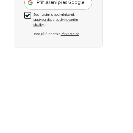
Přihlášení přes Google
Souhlasím s
podmínkami
,
správou dat
a
poskytováním
služby
.
Jste již členem?
Přihlaste se