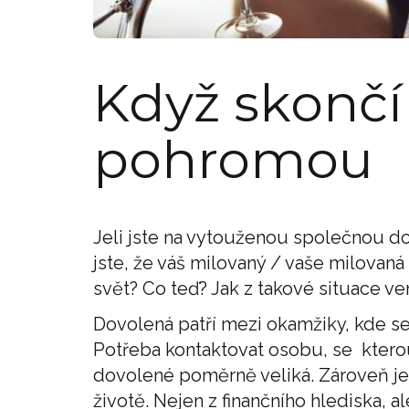
Když skončí
pohromou
Jeli jste na vytouženou společnou dov
jste, že váš milovaný / vaše milovaná
svět? Co teď? Jak z takové situace ve
Dovolená patří mezi okamžiky, kde s
Potřeba kontaktovat osobu, se kterou
dovolené poměrně veliká. Zároveň je t
životě. Nejen z finančního hlediska, a