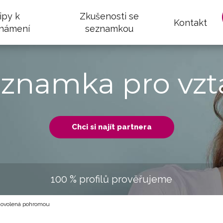
ipy k
Zkušenosti se
Kontakt
námení
seznamkou
eznamka pro vzt
Chci si najít partnera
100 % profilů prověřujeme
dovolená pohromou