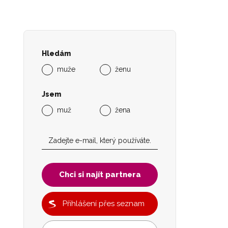
Hledám
muže
ženu
Jsem
muž
žena
Chci si najít partnera
Přihlášení přes seznam