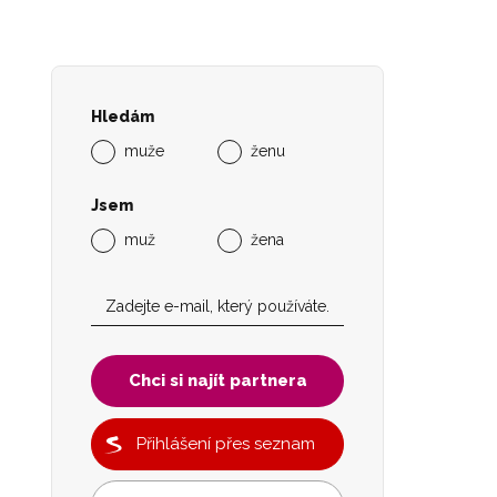
Hledám
muže
ženu
Jsem
muž
žena
Chci si najít partnera
Přihlášení přes seznam