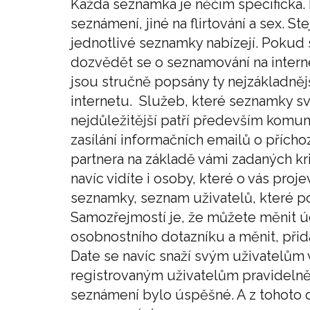
Každá seznamka je něčím specifická. 
seznámení, jiné na flirtování a sex. Ste
jednotlivé seznamky nabízejí. Pokud s
dozvědět se o seznamování na interne
jsou stručně popsány ty nejzákladně
internetu. Služeb, které seznamky svý
nejdůležitější patří především komun
zasílání informačních emailů o příchoz
partnera na základě vámi zadaných kr
navíc vidíte i osoby, které o vás pro
seznamky, seznam uživatelů, které p
Samozřejmostí je, že můžete měnit úda
osobnostního dotazníku a měnit, přidá
Date se navíc snaží svým uživatelům
registrovaným uživatelům pravidelně 
seznámení bylo úspěšné. A z tohoto dů