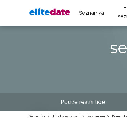
T
Seznamka
sez
s
Pouze reální lidé
Seznamka
Tipy k seznámení
Seznámení
Komunika