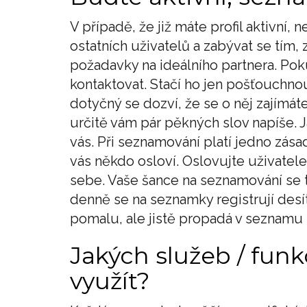
V případě, že již máte profil aktivní, 
ostatních uživatelů a zabývat se tím,
požadavky na ideálního partnera. Poku
kontaktovat. Stačí ho jen pošťouchnout
dotyčný se dozví, že se o něj zajímát
určitě vám pár pěkných slov napíše. Ja
vás. Při seznamování platí jedno zása
vás někdo osloví. Oslovujte uživatel
sebe. Vaše šance na seznamování se t
denně se na seznamky registrují desít
pomalu, ale jistě propadá v seznamu u
Jakých služeb / fun
využít?