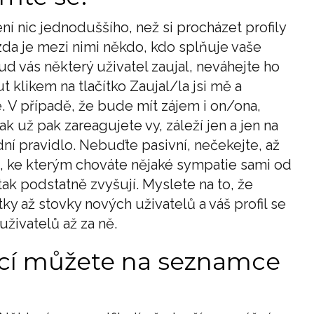
není nic jednoduššího, než si procházet profily
 zda je mezi nimi někdo, kdo splňuje vaše
d vás některý uživatel zaujal, neváhejte ho
 klikem na tlačítko Zaujal/la jsi mě a
e. V případě, že bude mít zájem i on/ona,
k už pak zareagujete vy, záleží jen a jen na
dní pravidlo. Nebuďte pasivní, nečekejte, až
e, ke kterým chováte nějaké sympatie sami od
ak podstatně zvyšují. Myslete na to, že
ky až stovky nových uživatelů a váš profil se
živatelů až za ně.
kcí můžete na seznamce