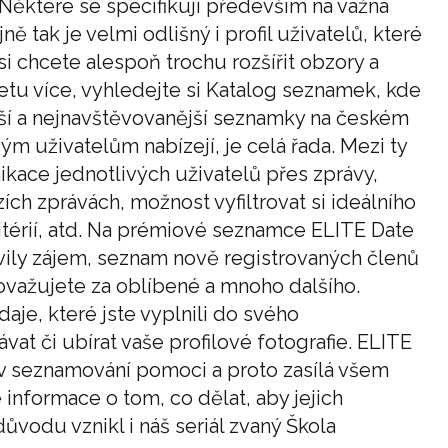
Některé se specifikují především na vážná
jně tak je velmi odlišný i profil uživatelů, které
i chcete alespoň trochu rozšířit obzory a
tu více, vyhledejte si Katalog seznamek, kde
jší a nejnavštěvovanější seznamky na českém
m uživatelům nabízejí, je celá řada. Mezi ty
ikace jednotlivých uživatelů přes zprávy,
ích zprávách, možnost vyfiltrovat si ideálního
itérií, atd. Na prémiové seznamce ELITE Date
jevily zájem, seznam nově registrovaných členů
ovažujete za oblíbené a mnoho dalšího.
je, které jste vyplnili do svého
vat či ubírat vaše profilové fotografie. ELITE
 v seznamování pomoci a proto zasílá všem
informace o tom, co dělat, aby jejich
vodu vznikl i náš seriál zvaný Škola