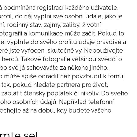
 podmíněna registrací každého uživatele.
rofil, do něj vyplní své osobní údaje, jako je
, rodinný stav, zájmy, záliby, životní
 fotografii a komunikace může začít. Pokud to
, vyplňte do svého profilu údaje pravdivé a
 které jste vyfoceni skutečně vy. Nepoužívejte
h herců. Takové fotografie většinou svědčí o
bo své já schováváte za někoho jiného.
o může spíše odradit než povzbudit k tomu,
 tak, pokud hledáte partnera pro život,
zaplatit členský poplatek či nikoliv. Do svého
noho osobních údajů. Například telefonní
onechejte až na dobu, kdy budete vašeho
amte se!