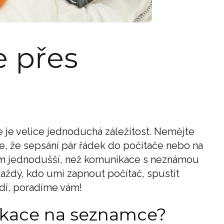
 přes
je velice jednoduchá záležitost. Nemějte
řte, že sepsání pár řádek do počítače nebo na
em jednodušší, než komunikace s neznámou
 každý, kdo umí zapnout počítač, spustit
vadí, poradíme vám!
ikace na seznamce?