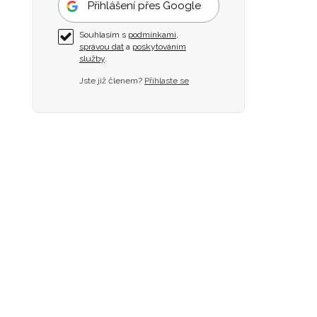
Přihlášení přes Google
Souhlasím s
podmínkami
,
správou dat
a
poskytováním
služby
.
Jste již členem?
Přihlaste se