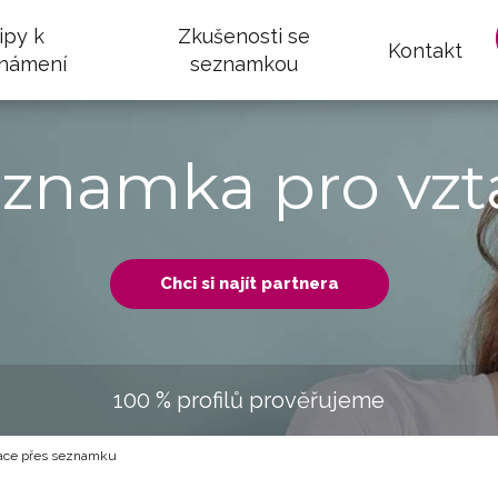
ipy k
Zkušenosti se
Kontakt
námení
seznamkou
eznamka pro vzt
Chci si najít partnera
100 % profilů prověřujeme
ce přes seznamku