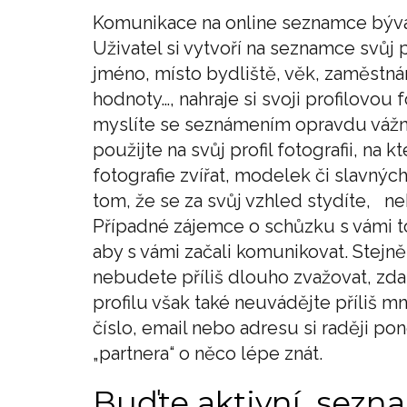
Komunikace na online seznamce bývá
Uživatel si vytvoří na seznamce svůj p
jméno, místo bydliště, věk, zaměstnání
hodnoty…, nahraje si svoji profilovou
myslíte se seznámením opravdu vážně
použijte na svůj profil fotografii, na
fotografie zvířat, modelek či slavnýc
tom, že se za svůj vzhled stydíte, ne
Případné zájemce o schůzku s vámi t
aby s vámi začali komunikovat. Stejně
nebudete příliš dlouho zvažovat, zda 
profilu však také neuvádějte příliš m
číslo, email nebo adresu si raději p
„partnera“ o něco lépe znát.
Buďte aktivní, sezn