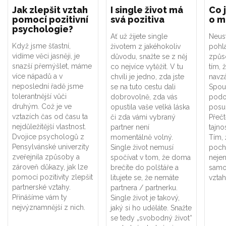
Jak zlepšit vztah
I single život má
Co 
pomocí pozitivní
svá pozitiva
o m
psychologie?
Ať už žijete single
Neus
Když jsme šťastní,
životem z jakéhokoliv
pohla
vidíme věci jasněji, je
důvodu, snažte se z něj
způs
snazší přemýšlet, máme
co nejvíce vytěžit. V tu
tím, 
více nápadů a v
chvíli je jedno, zda jste
navz
neposlední řadě jsme
se na tuto cestu dali
Spous
tolerantnější vůči
dobrovolně, zda vás
podo
druhým. Což je ve
opustila vaše velká láska
posun
vztazích čas od času ta
či zda vámi vybraný
Přečt
nejdůležitější vlastnost.
partner není
tajno
Dvojice psychologů z
momentálně volný.
Tím, 
Pensylvánské univerzity
Single život nemusí
pocho
zveřejnila způsoby a
spočívat v tom, že doma
neje
zároveň důkazy, jak lze
brečíte do polštáře a
samot
pomocí pozitivity zlepšit
litujete se, že nemáte
vztah
partnerské vztahy.
partnera / partnerku.
Přinášíme vám ty
Single život je takový,
nejvýznamnější z nich.
jaký si ho uděláte. Snažte
se tedy „svobodný život“