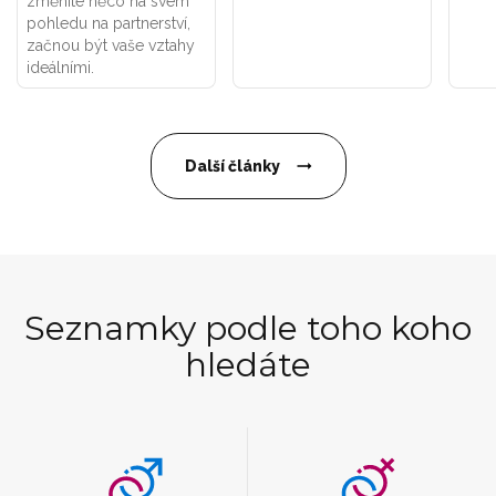
změníte něco na svém
pohledu na partnerství,
začnou být vaše vztahy
ideálními.
Další články
Seznamky podle toho koho
hledáte