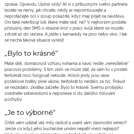
zpráva. Opravdu. Úplně vždy! Ať si s příbuznými svého partnera
lezete na nervy, jak chcete, nikdy je nepomlouvejte a
neprotáčejte oči v sloup pokaždé, když mají přijet na návštěvu.
Oni také nekritizují lidi, které máte rádi, ne? V nejhorším pošlete
příslušný den SMS o strašné krizi v práci, kvůli které se musíte
zdržet až do večera. A jděte s kamarády na pivo nebo víno. I tak
se nechá taková situace vyřešit.
„Bylo to krásné“
Malé děti, domácnost vzhůru nohama a navíc řešíte „neřešitelné“
pracovní problémy. S tím vším se může stát, že vám to v posteli
tentokrát moc fungovat nebude. Ačkoli jindy jsou vaše
postelové hrátky plné vášně, tentokrát to nestálo za nic. Pokud
se nezadalo, zkrátka zalžete. Bylo to krásné. Svému protějšku
zvednete sebevědomí a neponese si do dalšího milování
pochyby.
„Je to výborné“
Chtěl vám udělat váš milý radost a uvařil vám slavnostní veřeči?
Jenže co když jeho kuchařské umění nepatří mezi nejlepší?