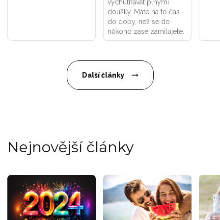
vychutnávat plnými
doušky. Máte na to čas
do doby, než se do
někoho zase zamilujete.
Další články
Nejnovější články