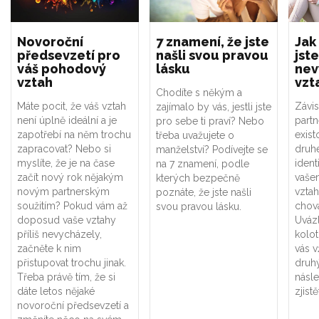
Novoroční
7 znamení, že jste
Jak
předsevzetí pro
našli svou pravou
jste
váš pohodový
lásku
nev
vztah
vzt
Chodíte s někým a
Máte pocit, že váš vztah
Závis
zajímalo by vás, jestli jste
není úplně ideální a je
part
pro sebe ti praví? Nebo
zapotřebí na něm trochu
exist
třeba uvažujete o
zapracovat? Nebo si
druhé
manželství? Podívejte se
myslíte, že je na čase
ident
na 7 znamení, podle
začít nový rok nějakým
vaše
kterých bezpečně
novým partnerským
vztah
poznáte, že jste našli
soužitím? Pokud vám až
chová
svou pravou lásku.
doposud vaše vztahy
Uváz
příliš nevycházely,
kolot
začněte k nim
vás v
přistupovat trochu jinak.
druhý
Třeba právě tím, že si
násle
dáte letos nějaké
zjistě
novoroční předsevzetí a