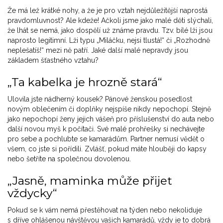
Že má lež krátké nohy, a že je pro vztah nejdůležitější naprostá
pravdomluvnost? Ale kdeže! Ačkoli jsme jako malé děti slýchali,
že lhát se nemá, jako dospělí už známe pravdu. Tzv. bílé lži jsou
naprosto legitimní. Lži typu „Miláčku, nejsi tlustá!“ či „Rozhodně
neplešatíš!“ mezi ně patří. Jaké další malé nepravdy jsou
základem šťastného vztahu?
„Ta kabelka je hrozně stará“
Ulovila jste nádherný kousek? Pánové ženskou posedlost
novým oblečením či doplňky nejspíše nikdy nepochopí. Stejně
jako nepochopí ženy jejich vášeň pro příslušenství do auta nebo
další novou myš k počítači. Své malé prohřešky si nechávejte
pro sebe a pochlubte se kamarádům. Partner nemusí vědět o
všem, co jste si pořídili. Zvlášť, pokud máte hlouběji do kapsy
nebo šetříte na společnou dovolenou.
„Jasně, maminka může přijet
vždycky“
Pokud se k vám nemá přestěhovat na týden nebo nekoliduje
s dříve ohlášenou návštěvou vašich kamarádů, vždy je to dobrá