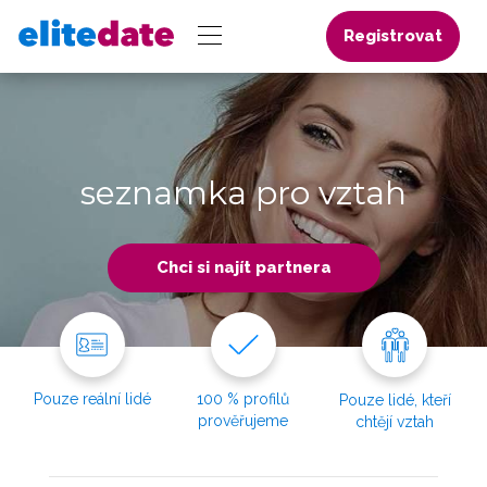
Registrovat
seznamka pro vztah
Chci si najít partnera
Pouze reální lidé
100 % profilů
Pouze lidé, kteří
prověřujeme
chtějí vztah