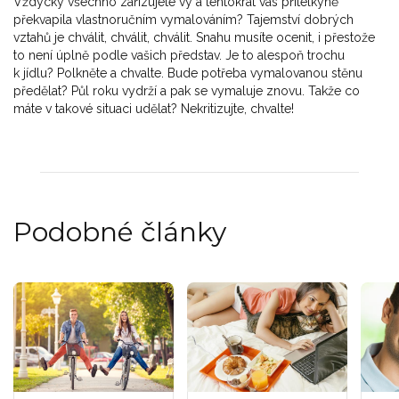
Vždycky všechno zařizujete vy a tentokrát vás přítelkyně
překvapila vlastnoručním vymalováním? Tajemství dobrých
vztahů je chválit, chválit, chválit. Snahu musíte ocenit, i přestože
to není úplně podle vašich představ. Je to alespoň trochu
k jídlu? Polkněte a chvalte. Bude potřeba vymalovanou stěnu
předělat? Půl roku vydrží a pak se vymaluje znovu. Takže co
máte v takové situaci udělat? Nekritizujte, chvalte!
Podobné články