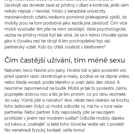
Upokojit vás dovede zase až přístroj v dlani a kontrola, jestli vám
někdo nepsal / nevolal. Vědci z kanadské univerzity
mezinárodních vztahů nedávno poměrně překvapeně zjistili, že
mobily jsou na tom podobně jako každá jiná závislost. Čím více
mobil využíváte, tím jste na něm závislejší. Vaše psychologická
vazba na přístroj může být tak silná, že se k němu chováte spíše
jako k člověku než ke stroji! A tím pochopitelně trpí váš
partnerský vztah. Kdo by chtěl soutěžit s telefonem?
Čím častější užívání, tím méně sexu
Nakonec něco hlavně pro pány. Hodně lidí si jako poslední věc
před spaním rádo zkontroluje e-maily, podívá se na vtipné video
nebo hledá recept, podle kterého si uvaří další den oběd. A
nesmíme zapomenout na budík. Mobil je tak to poslední, čemu
popřejete dobrou noc a též je tím prvním, co po ránu vezmete
do ruky. Všimli jste si něčeho? Ano, nikde není okénko na trochu
toho laškování. Když už mobil odložíte vy, má ho v ruce vaše
partnerka. Nebo partner. Kdy naposledy jste se navzájem
prohlíželi v jiném než modrém světle? Odložte mobily daleko
od rukou a „osahejte“ si také toho človíčka vedle vás v posteli!
Nic nenahradí fyzický kontakt, věřte tomu!