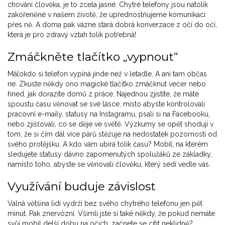
chování člověka, je to zcela jasné. Chytré telefony jsou natolik
zakořeněné v našem životě, že upřednostňujeme komunikaci
přes ně. A doma pak vázne stará dobrá konverzace z očí do očí,
která je pro zdravý vztah tolik potřebná!
Zmáčkněte tlačítko „vypnout“
Málokdo si telefon vypíná jinde než v letadle. A ani tam občas
ne. Zkuste někdy ono magické tlačítko zmáčknut večer nebo
hned, jak dorazíte domů z práce. Najednou zjistíte, že máte
spoustu času věnovat se své lásce, místo abyste kontrolovali
pracovní e-maily, statusy na Instagramu, psali si na Facebooku,
nebo zjišťovali, co se děje ve světě. Výzkumy se opět shodují v
tom, že si čím dál více párů stěžuje na nedostatek pozornosti od
svého protějšku. A kdo vám ubírá tolik času? Mobil, na kterém
sledujete statusy dávno zapomenutých spolužáků ze základky,
namísto toho, abyste se věnovali člověku, který sedí vedle vás.
Využívání buduje závislost
Valná většina lidí vydrží bez svého chytrého telefonu jen pět
minut. Pak znervózní. Všimli jste si také někdy, že pokud nemáte
svůj mobil delší dobu na očích, začnete se cítit neklidně?