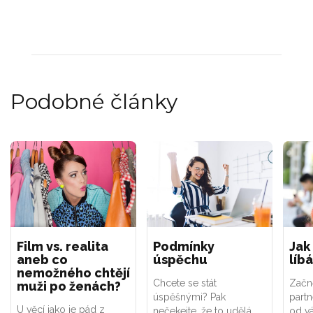
Podobné články
Film vs. realita
Podmínky
Jak
aneb co
úspěchu
líb
nemožného chtějí
Chcete se stát
Začně
muži po ženách?
úspěšnými? Pak
partn
U věcí jako je pád z
nečekejte, že to udělá
od vá