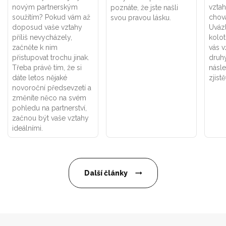
novým partnerským
vztah
poznáte, že jste našli
soužitím? Pokud vám až
chová
svou pravou lásku.
doposud vaše vztahy
Uváz
příliš nevycházely,
kolot
začněte k nim
vás v
přistupovat trochu jinak.
druhý
Třeba právě tím, že si
násle
dáte letos nějaké
zjistě
novoroční předsevzetí a
změníte něco na svém
pohledu na partnerství,
začnou být vaše vztahy
ideálními.
Další články