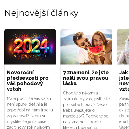
Nejnovější články
Novoroční
7 znamení, že jste
Jak
předsevzetí pro
našli svou pravou
jste
váš pohodový
lásku
nev
vztah
vzt
Chodíte s někým a
Máte pocit, že váš vztah
Závis
zajímalo by vás, jestli jste
není úplně ideální a je
part
pro sebe ti praví? Nebo
zapotřebí na něm trochu
exist
třeba uvažujete o
zapracovat? Nebo si
druhé
manželství? Podívejte se
myslíte, že je na čase
ident
na 7 znamení, podle
začít nový rok nějakým
vaše
kterých bezpečně