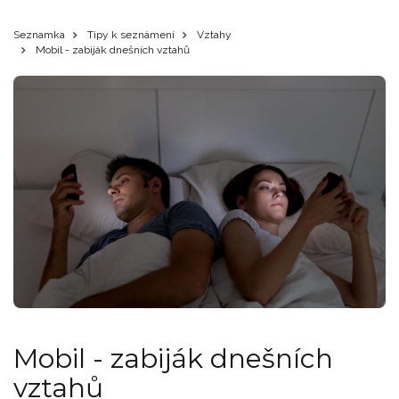
Seznamka
Tipy k seznámení
Vztahy
Mobil - zabiják dnešních vztahů
Mobil - zabiják dnešních
vztahů