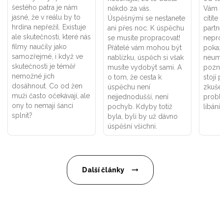
šestého patra je nám
někdo za vás.
Vám 
jasné, že v reálu by to
Úspěšnými se nestanete
cítít
hrdina nepřežil. Existuje
ani přes noc. K úspěchu
partn
ale skutečnosti, které nás
se musíte propracovat!
nepr
filmy naučily jako
Přátelé vám mohou být
poka
samozřejmé, i když ve
nablízku, úspěch si však
neumí
skutečnosti je téměř
musíte vydobýt sami. A
pozn
nemožné jich
o tom, že cesta k
stojí
dosáhnout. Co od žen
úspěchu není
zkuše
muži často očekávají, ale
nejjednodušší, není
prob
ony to nemají šanci
pochyb. Kdyby totiž
líbán
splnit?
byla, byli by už dávno
úspěšní všichni.
Další články