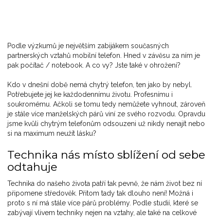
Podle výzkumů je největším zabijákem současných
partnerských vztahů mobilní telefon. Hned v závěsu za ním je
pak počítač / notebook. A co vy? Jste také v ohrožení?
Kdo v dnešní době nemá chytrý telefon, ten jako by nebyl.
Potřebujete jej ke každodennímu životu. Profesnímu i
soukromému. Ačkoli se tomu tedy nemůžete vyhnout, zároveň
je stále více manželských párů viní ze svého rozvodu. Opravdu
jsme kvůli chytrým telefonům odsouzeni už nikdy nenajít nebo
si na maximum neužít lásku?
Technika nás místo sblížení od sebe
odtahuje
Technika do našeho života patří tak pevně, že nám život bez ní
připomene středověk. Přitom tady tak dlouho není! Možná i
proto s ní má stále více párů problémy. Podle studií, které se
zabývají vlivem techniky nejen na vztahy, ale také na celkové