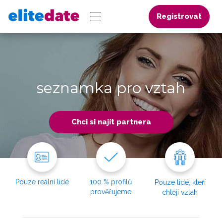
Registrovat
seznamka pro vztah
Chci si najít partnera
Pouze reální lidé
100 % profilů
Pouze lidé, kteří
prověřujeme
chtějí vztah