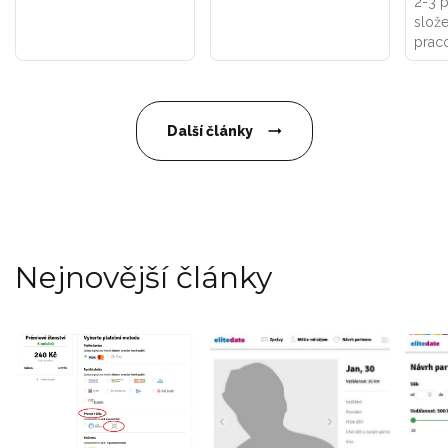
2-3 p
slože
praco
Další články
Nejnovější články