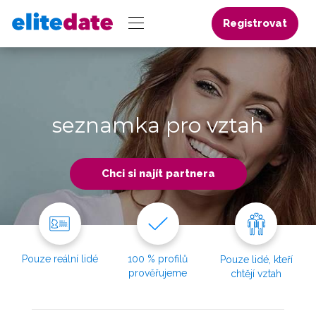
Registrovat
seznamka pro vztah
Chci si najít partnera
Pouze reální lidé
100 % profilů
Pouze lidé, kteří
prověřujeme
chtějí vztah