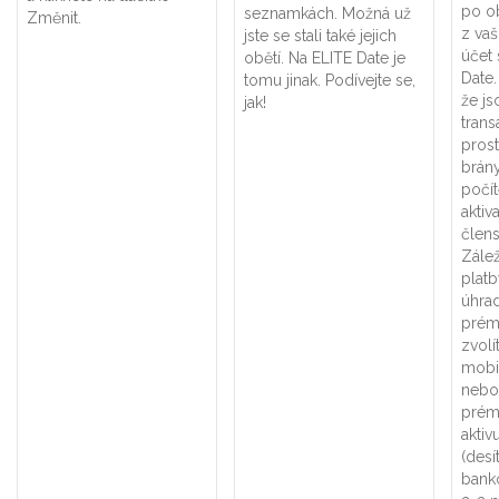
po o
seznamkách. Možná už
Změnit.
z vaš
jste se stali také jejich
účet
obětí. Na ELITE Date je
Date
tomu jinak. Podívejte se,
že j
jak!
tran
prost
brán
počít
akti
člens
Zále
platb
úhra
prém
zvolí
mobi
nebo 
prémi
aktiv
(desí
bank