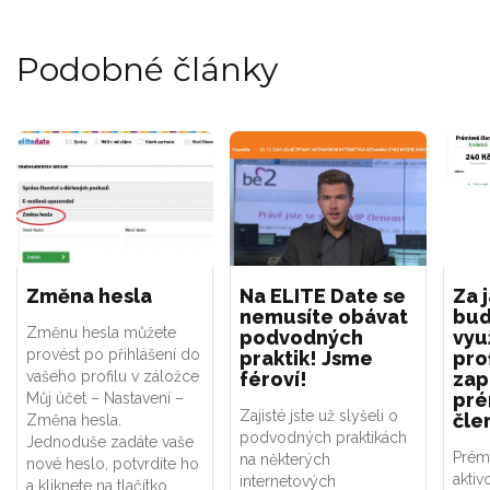
Podobné články
Změna hesla
Na ELITE Date se
Za 
nemusíte obávat
bud
Změnu hesla můžete
podvodných
vyu
provést po přihlášení do
praktik! Jsme
prof
vašeho profilu v záložce
féroví!
zap
pré
Můj účet – Nastavení –
Zajisté jste už slyšeli o
čle
Změna hesla.
podvodných praktikách
Jednoduše zadáte vaše
Prémi
na některých
nové heslo, potvrdíte ho
akti
internetových
a kliknete na tlačítko