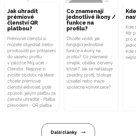
Jak uhradit
Co znamenají
Kde
prémiové
jednotlivé ikony /
nast
členství QR
funkce na
Kde s
platbou?
profilu?
filtr 
Prémiové členství si
Chcete vědět, jak
pro e
můžete objednat (nebo
fungující jednotlivé
jedno
prodloužit) po přihlášení
funkce a ikony na
Kde n
do vašeho profilu
profilu? Co znamená
nepla
v záložce Můj účet –
smajlík, obálka, červený
Členství. Nejprve si
křížek? Jak se nahlašuje
zvolíte období, na které
závadný profil, blokuje
chcete prémiové
uživatel nebo maže
členství aktivovat, poté
společná konverzace?
způsob, jakým platbu za
členství uhradíte - Platba
převodem - QR platba.
Další články