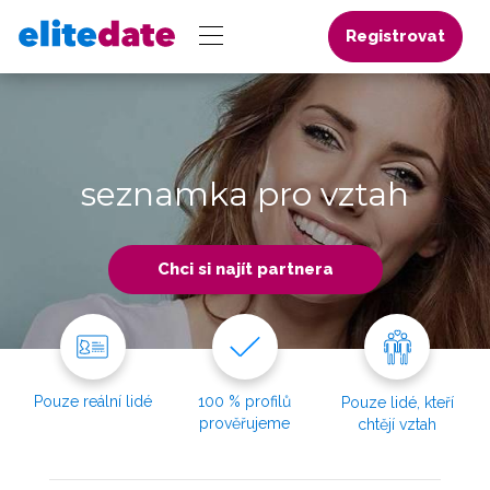
Registrovat
seznamka pro vztah
Chci si najít partnera
Pouze reální lidé
100 % profilů
Pouze lidé, kteří
prověřujeme
chtějí vztah