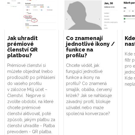
Jak uhradit
Co znamenají
Kde
prémiové
jednotlivé ikony /
nast
členství QR
funkce na
Kde s
platbou?
profilu?
filtr 
Prémiové členství si
Chcete vědět, jak
pro e
můžete objednat (nebo
fungující jednotlivé
jedno
prodloužit) po přihlášení
funkce a ikony na
Kde n
do vašeho profilu
profilu? Co znamená
nepla
v záložce Můj účet –
smajlík, obálka, červený
Členství. Nejprve si
křížek? Jak se nahlašuje
zvolíte období, na které
závadný profil, blokuje
chcete prémiové
uživatel nebo maže
členství aktivovat, poté
společná konverzace?
způsob, jakým platbu za
členství uhradíte - Platba
převodem - QR platba.