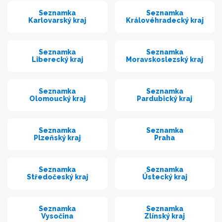
Seznamka
Seznamka
Karlovarský kraj
Královéhradecký kraj
Seznamka
Seznamka
Liberecký kraj
Moravskoslezský kraj
Seznamka
Seznamka
Olomoucký kraj
Pardubický kraj
Seznamka
Seznamka
Plzeňský kraj
Praha
Seznamka
Seznamka
Středočeský kraj
Ústecký kraj
Seznamka
Seznamka
Vysočina
Zlínský kraj