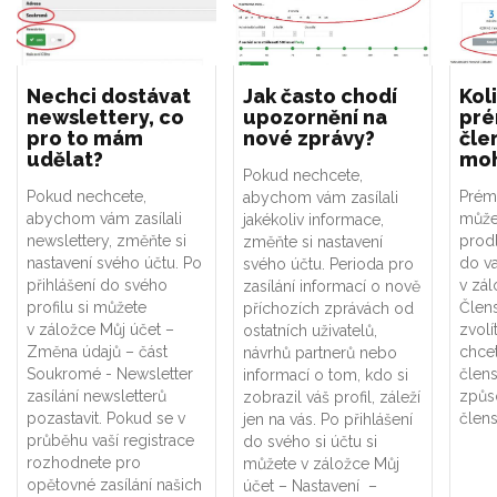
Nechci dostávat
Jak často chodí
Koli
newslettery, co
upozornění na
pré
pro to mám
nové zprávy?
člen
udělat?
moh
Pokud nechcete,
Pokud nechcete,
Prémi
abychom vám zasílali
abychom vám zasílali
může
jakékoliv informace,
newslettery, změňte si
prodl
změňte si nastavení
nastavení svého účtu. Po
do va
svého účtu. Perioda pro
přihlášení do svého
v zál
zasílání informací o nově
profilu si můžete
Člens
příchozích zprávách od
v záložce Můj účet –
zvolí
ostatních uživatelů,
Změna údajů – část
chce
návrhů partnerů nebo
Soukromé - Newsletter
člens
informací o tom, kdo si
zasílání newsletterů
způs
zobrazil váš profil, záleží
pozastavit. Pokud se v
člens
jen na vás. Po přihlášení
průběhu vaší registrace
do svého si účtu si
rozhodnete pro
můžete v záložce Můj
opětovné zasílání našich
účet – Nastavení –