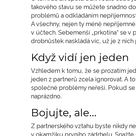
takového stavu se můžete snadno dost
problémů a odkládáním nepříjemností
A všechny, nejen ty méně nepříjemn
v účtech. Sebemenší „prkotina“ se v 
drobnůstek naskládá víc, už je z nic
Když vidí jen jeden
Vzhledem k tomu, že se prozatím jedn
jeden z partnerů zcela ignorovat. A t
společné problémy neřeší. Pokud se s
naprázdno.
Bojujte, ale...
Z partnerského vztahu byste nikdy n
v okamžiku prvního zádrhelu. Snažte