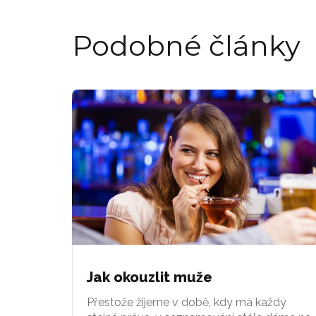
Podobné články
Jak okouzlit muže
Přestože žijeme v době, kdy má každý