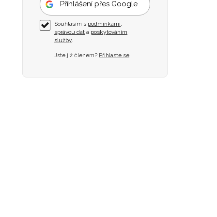
Přihlášení přes Google
Souhlasím s
podmínkami
,
správou dat
a
poskytováním
služby
.
Jste již členem?
Přihlaste se