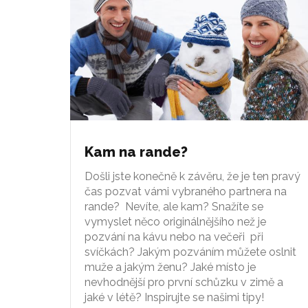
Kam na rande?
Došli jste konečně k závěru, že je ten pravý
čas pozvat vámi vybraného partnera na
rande? Nevíte, ale kam? Snažíte se
vymyslet něco originálnějšího než je
pozvání na kávu nebo na večeři při
svíčkách? Jakým pozváním můžete oslnit
muže a jakým ženu? Jaké místo je
nevhodnější pro první schůzku v zimě a
jaké v létě? Inspirujte se našimi tipy!