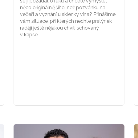
se ji požádat o ruku a chcete vymyslet
něco originálnějšího, než pozvánku na
večeři a vyznání u sklenky vína? Přinášíme
vám situace, při kterých nechte prstýnek
raději ještě nějakou chvíli schovaný
v kapse.