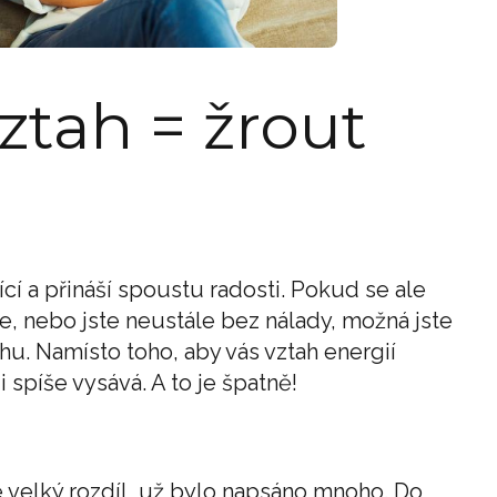
ztah = žrout
cí a přináší spoustu radosti. Pokud se ale
e, nebo jste neustále bez nálady, možná jste
hu. Namísto toho, aby vás vztah energií
i spíše vysává. A to je špatně!
je velký rozdíl, už bylo napsáno mnoho. Do