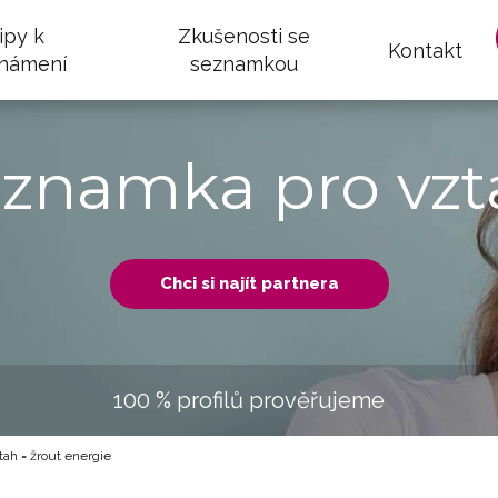
ipy k
Zkušenosti se
Kontakt
námení
seznamkou
eznamka pro vzt
Chci si najít partnera
100 % profilů prověřujeme
ah = žrout energie