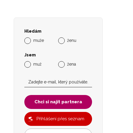
Hledám
muže
ženu
Jsem
muž
žena
Chci si najít partnera
Přihlášení přes seznam