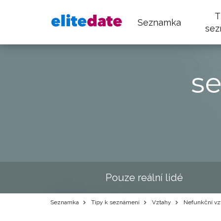
T
Seznamka
sez
s
Pouze reální lidé
Seznamka
Tipy k seznámení
Vztahy
Nefunkční vzt