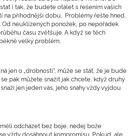
at i tak, že budete otálet s řešením vašich
 na příhodnější dobu. Problémy řešte hned.
é. Od neuklizených ponožek, po nepořádek
průběhu času zvětšuje. A když se těch
h pěkně velký problém.
á jen o „drobnosti“, může se stát, že je bude
o se pak můžete snažit jak chcete, když druhý
naží jen jeden vás, jeho snahy vždy vyjdou
eměli odcházet bez boje, nedej bože
 se vždy dosáhnout kompromisu. Pokud, ale