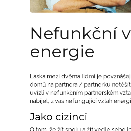
Nefunkční v
energie
Láska mezi dvěma lidmi je povznášejí
domů na partnera / partnerku netěšít
uvízli v nefunkčním partnerském vzta
nabíjel, z vás nefungující vztah energi
Jako cizinci
O tom, že žít spolu a žít vedle sebe 