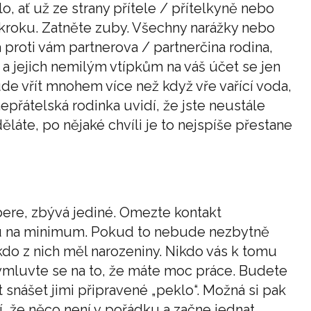
, ať už ze strany přítele / přítelkyně nebo
u kroku. Zatněte zuby. Všechny narážky nebo
 proti vám partnerova / partnerčina rodina,
ě a jejich nemilým vtípkům na váš účet se jen
bude vřít mnohem více než když vře vařící voda,
přátelská rodinka uvidí, že jste neustále
eděláte, po nějaké chvíli je to nejspíše přestane
bere, zbývá jediné. Omezte kontakt
ou na minimum. Pokud to nebude nezbytně
kdo z nich měl narozeniny. Nikdo vás k tomu
Vymluvte se na to, že máte moc práce. Budete
 snášet jimi připravené „peklo“. Možná si pak
 že něco není v pořádku a začne jednat.