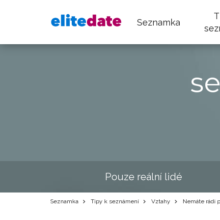
T
Seznamka
sez
s
Pouze reální lidé
Seznamka
Tipy k seznámení
Vztahy
Nemáte rádi pa