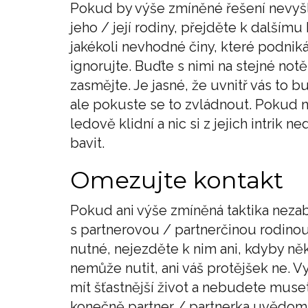
Pokud by výše zmíněné řešení nevyšlo
jeho / její rodiny, přejděte k dalším
jakékoli nevhodné činy, které podniká
ignorujte. Buďte s nimi na stejné not
zasmějte. Je jasné, že uvnitř vás to 
ale pokuste se to zvládnout. Pokud ne
ledově klidní a nic si z jejich intrik n
bavit.
Omezujte kontakt
Pokud ani výše zmíněná taktika neza
s partnerovou / partnerčinou rodin
nutné, nejezděte k nim ani, kdyby ně
nemůže nutit, ani váš protějšek ne. 
mít šťastnější život a nebudete muset
konečně partner / partnerka uvědomí,