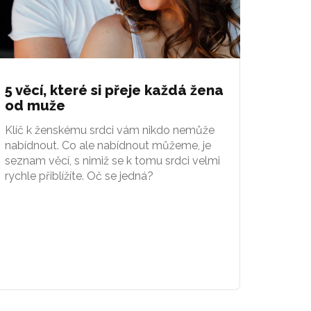
5 věcí, které si přeje každá žena
od muže
Klíč k ženskému srdci vám nikdo nemůže
nabídnout. Co ale nabídnout můžeme, je
seznam věcí, s nimiž se k tomu srdci velmi
rychle přiblížíte. Oč se jedná?