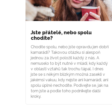
Jste přátelé, nebo spolu
chodíte?
Chodíte spolu, nebo jste opravdu jen dobří
kamarádi? Takovou otázku si alespoň
jednou za život položil každý z nás. A
nemuselo to být nutně v mládí, kdy každý
v oblasti vztahů tak trochu tápal. I dnes
jste se s někým blízkým možná zasekli v
jakémsi vakuu, kdy nejste ani kamarádi, ani
spolu úplně nechodíte. Podívejte se, jak na
tom jste a podle toho podnikejte další
kroky.