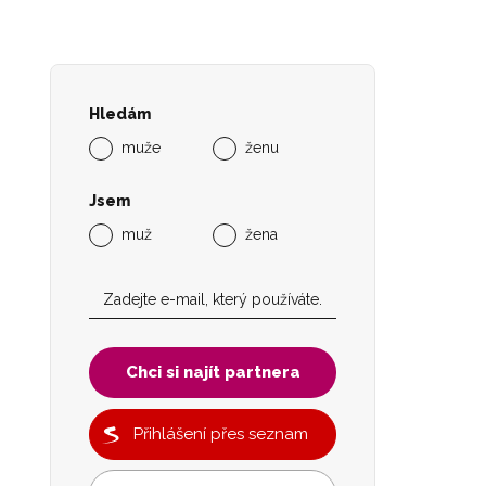
Hledám
muže
ženu
Jsem
muž
žena
Chci si najít partnera
Přihlášení přes seznam