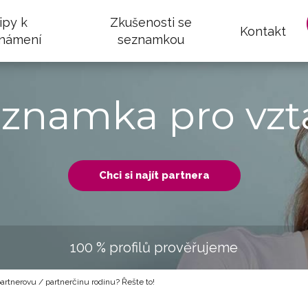
ipy k
Zkušenosti se
Kontakt
námení
seznamkou
eznamka pro vzt
Chci si najít partnera
100 % profilů prověřujeme
rtnerovu / partnerčinu rodinu? Řešte to!