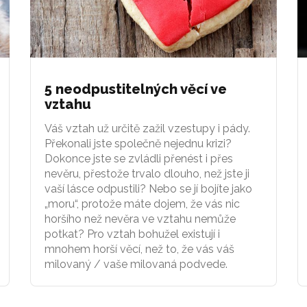
5 neodpustitelných věcí ve
vztahu
Váš vztah už určitě zažil vzestupy i pády.
Překonali jste společně nejednu krizi?
Dokonce jste se zvládli přenést i přes
nevěru, přestože trvalo dlouho, než jste ji
vaší lásce odpustili? Nebo se jí bojíte jako
„moru“, protože máte dojem, že vás nic
horšího než nevěra ve vztahu nemůže
potkat? Pro vztah bohužel existují i
mnohem horší věcí, než to, že vás váš
milovaný / vaše milovaná podvede.