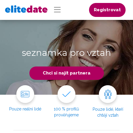
Registrovat
seznamka pro vztah
Chci si najít partnera
Pouze reální lidé
100 % profilů
Pouze lidé, kteří
prověřujeme
chtějí vztah