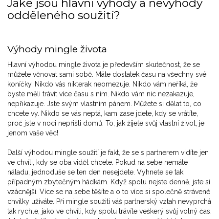
Jaké jsou hlavní výhody a nevýhody
odděleného soužití?
Výhody mingle života
Hlavní výhodou mingle života je především skutečnost, že se
můžete věnovat sami sobě. Máte dostatek času na všechny své
koníčky. Nikdo vás nikterak neomezuje. Nikdo vám neříká, že
byste měli trávit více času s ním. Nikdo vám nic nezakazuje,
nepřikazuje. Jste svým vlastním pánem. Můžete si dělat to, co
chcete vy. Nikdo se vás neptá, kam zase jdete, kdy se vrátíte,
proč jste v noci nepřišli domů. To, jak žijete svůj vlastní život, je
jenom vaše věc!
Další výhodou mingle soužití je fakt, že se s partnerem vidíte jen
ve chvíli, kdy se oba vidět chcete. Pokud na sebe nemáte
náladu, jednoduše se ten den nesejdete. Vyhnete se tak
případným zbytečným hádkám. Když spolu nejste denně, jste si
vzácnější. Více se na sebe těšíte a o to více si společně strávené
chvilky užíváte. Při mingle soužití váš partnerský vztah nevyprchá
tak rychle, jako ve chvíli, kdy spolu trávíte veškerý svůj volný čas.