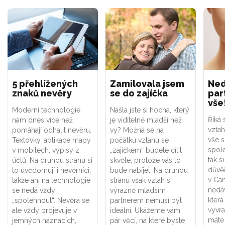
5 přehlížených
Zamilovala jsem
Ned
znaků nevěry
se do zajíčka
par
vše
Moderní technologie
Našla jste si hocha, který
Říká 
nám dnes více než
je viditelně mladší než
vztah
pomáhají odhalit nevěru.
vy? Možná se na
vše s
Textovky, aplikace mapy
počátku vztahu se
spole
v mobilech, výpisy z
„zajíčkem“ budete cítit
tak s
účtů. Na druhou stranu si
skvěle, protože vás to
důvěř
to uvědomují i nevěrníci,
bude nabíjet. Na druhou
v Cam
takže ani na technologie
stranu však vztah s
nedáv
se nedá vždy
výrazně mladším
kter
„spolehnout“. Nevěra se
partnerem nemusí být
vyvra
ale vždy projevuje v
ideální. Ukážeme vám
máte
jemných náznacích,
pár věcí, na které byste