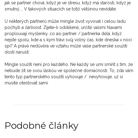
jak se partner chová, když je ve stresu, když má starosti, když je
smutný.... V takových situacích se totiž většinou nevídáte.
U některých partnerů může mingle život vyvovat i celou řadu
pochyb a žárlivost. Žijete-li odděleně, určitě vašimi hlavami
proplouvají myšlenky, co asi partner / partnerka dělá, když
nejste spolu, kde a s kým tráví svůj volný čas, kde dneska v noci
spí? A právě nedůvěra ve vztahu může vaše partnerské soužití
dosti narušit.
Mingle soužití není pro každého. Ne každý se umí smířit s tím, že
nebude žít se svou láskou ve společné domácnosti. To, zda vám
tento typ partnerského soužití vyhovuje / nevyhovuje, už si
musíte otestovat sami.
Podobné články