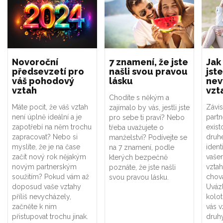
Novoroční
7 znamení, že jste
Jak
předsevzetí pro
našli svou pravou
jste
váš pohodový
lásku
nev
vztah
vzt
Chodíte s někým a
Máte pocit, že váš vztah
Závis
zajímalo by vás, jestli jste
není úplně ideální a je
part
pro sebe ti praví? Nebo
zapotřebí na něm trochu
exist
třeba uvažujete o
zapracovat? Nebo si
druhé
manželství? Podívejte se
myslíte, že je na čase
ident
na 7 znamení, podle
začít nový rok nějakým
vaše
kterých bezpečně
novým partnerským
vztah
poznáte, že jste našli
soužitím? Pokud vám až
chová
svou pravou lásku.
doposud vaše vztahy
Uváz
příliš nevycházely,
kolot
začněte k nim
vás v
přistupovat trochu jinak.
druhý