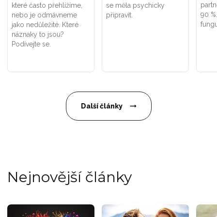
part
které často přehlížíme,
se měla psychicky
90 %.
nebo je odmávneme
připravit.
fung
jako nedůležité. Které
náznaky to jsou?
Podívejte se.
Další články
Nejnovější články