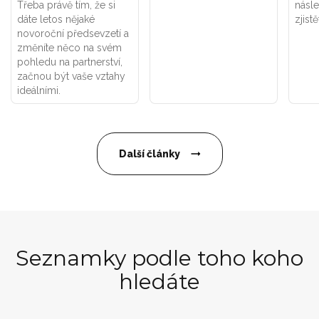
Třeba právě tím, že si
násle
dáte letos nějaké
zjistě
novoroční předsevzetí a
změníte něco na svém
pohledu na partnerství,
začnou být vaše vztahy
ideálními.
Další články
Seznamky podle toho koho
hledáte