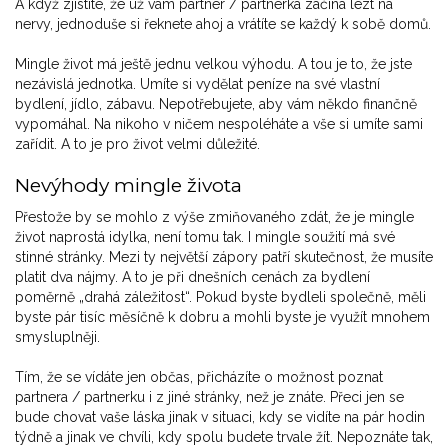
A když zjistíte, že už vám partner / partnerka začíná lézt na
nervy, jednoduše si řeknete ahoj a vrátíte se každý k sobě domů.
Mingle život má ještě jednu velkou výhodu. A tou je to, že jste
nezávislá jednotka. Umíte si vydělat peníze na své vlastní
bydlení, jídlo, zábavu. Nepotřebujete, aby vám někdo finančně
vypomáhal. Na nikoho v ničem nespoléháte a vše si umíte sami
zařídit. A to je pro život velmi důležité.
Nevýhody mingle života
Přestože by se mohlo z výše zmiňovaného zdát, že je mingle
život naprostá idylka, není tomu tak. I mingle soužití má své
stinné stránky. Mezi ty největší zápory patří skutečnost, že musíte
platit dva nájmy. A to je při dnešních cenách za bydlení
poměrně „drahá záležitost“. Pokud byste bydleli společně, měli
byste pár tisíc měsíčně k dobru a mohli byste je využít mnohem
smysluplněji.
Tím, že se vídáte jen občas, přicházíte o možnost poznat
partnera / partnerku i z jiné stránky, než je znáte. Přeci jen se
bude chovat vaše láska jinak v situaci, kdy se vidíte na pár hodin
týdně a jinak ve chvíli, kdy spolu budete trvale žít. Nepoznáte tak,