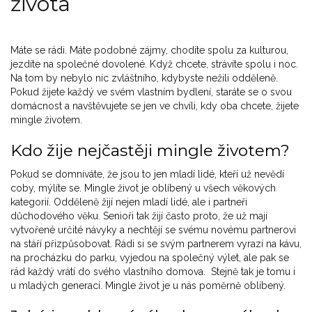
života
Máte se rádi. Máte podobné zájmy, chodíte spolu za kulturou,
jezdíte na společné dovolené. Když chcete, strávíte spolu i noc.
Na tom by nebylo nic zvláštního, kdybyste nežili odděleně.
Pokud žijete každý ve svém vlastním bydlení, staráte se o svou
domácnost a navštěvujete se jen ve chvíli, kdy oba chcete, žijete
mingle životem.
Kdo žije nejčastěji mingle životem?
Pokud se domníváte, že jsou to jen mladí lidé, kteří už nevědí
coby, mýlíte se. Mingle život je oblíbený u všech věkových
kategorií. Odděleně žijí nejen mladí lidé, ale i partneři
důchodového věku. Senioři tak žijí často proto, že už mají
vytvořené určité návyky a nechtějí se svému novému partnerovi
na stáří přizpůsobovat. Rádi si se svým partnerem vyrazí na kávu,
na procházku do parku, vyjedou na společný výlet, ale pak se
rád každý vrátí do svého vlastního domova. Stejně tak je tomu i
u mladých generací. Mingle život je u nás poměrně oblíbený.