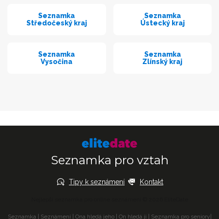
Seznamka
Seznamka
Středočeský kraj
Ústecký kraj
Seznamka
Seznamka
Vysočina
Zlínský kraj
Seznamka pro vztah
Tipy k seznámení
Kontakt
Nejlepší seznamka pro online seznámení © 2026 EliteDate
Seznamka
|
Seznámení
|
Ona hledá jeho
|
On hledá ji
|
Seznamka pro seniory
|