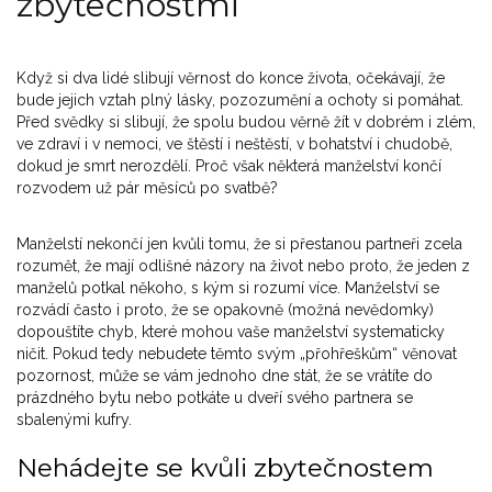
zbytečnostmi
Když si dva lidé slibují věrnost do konce života, očekávají, že
bude jejich vztah plný lásky, pozozumění a ochoty si pomáhat.
Před svědky si slibují, že spolu budou věrně žít v dobrém i zlém,
ve zdraví i v nemoci, ve štěstí i neštěstí, v bohatství i chudobě,
dokud je smrt nerozdělí. Proč však některá manželství končí
rozvodem už pár měsíců po svatbě?
Manželstí nekončí jen kvůli tomu, že si přestanou partneři zcela
rozumět, že mají odlišné názory na život nebo proto, že jeden z
manželů potkal někoho, s kým si rozumí více. Manželství se
rozvádí často i proto, že se opakovně (možná nevědomky)
dopouštíte chyb, které mohou vaše manželství systematicky
ničit. Pokud tedy nebudete těmto svým „přohřeškům“ věnovat
pozornost, může se vám jednoho dne stát, že se vrátíte do
prázdného bytu nebo potkáte u dveří svého partnera se
sbalenými kufry.
Nehádejte se kvůli zbytečnostem