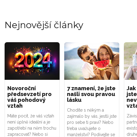
Nejnovější články
Novoroční
7 znamení, že jste
Jak
předsevzetí pro
našli svou pravou
jste
váš pohodový
lásku
nev
vztah
vzt
Chodíte s někým a
Máte pocit, že váš vztah
Závis
zajímalo by vás, jestli jste
není úplně ideální a je
part
pro sebe ti praví? Nebo
zapotřebí na něm trochu
exist
třeba uvažujete o
zapracovat? Nebo si
druhé
manželství? Podívejte se