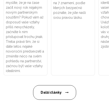
myslíte, že je na čase
ident
na 7 znamení, podle
začít nový rok nějakým
vaše
kterých bezpečně
novým partnerským
vztah
poznáte, že jste našli
soužitím? Pokud vám až
chová
svou pravou lásku.
doposud vaše vztahy
Uváz
příliš nevycházely,
kolot
začněte k nim
vás v
přistupovat trochu jinak.
druhý
Třeba právě tím, že si
násle
dáte letos nějaké
zjistě
novoroční předsevzetí a
změníte něco na svém
pohledu na partnerství,
začnou být vaše vztahy
ideálními.
Další články