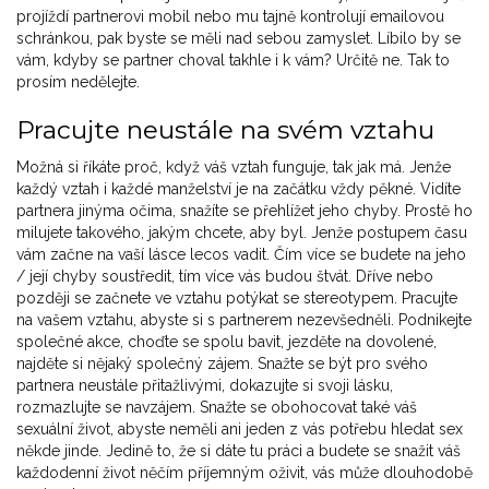
projíždí partnerovi mobil nebo mu tajně kontrolují emailovou
schránkou, pak byste se měli nad sebou zamyslet. Líbilo by se
vám, kdyby se partner choval takhle i k vám? Určitě ne. Tak to
prosím nedělejte.
Pracujte neustále na svém vztahu
Možná si říkáte proč, když váš vztah funguje, tak jak má. Jenže
každý vztah i každé manželství je na začátku vždy pěkné. Vidíte
partnera jinýma očima, snažíte se přehlížet jeho chyby. Prostě ho
milujete takového, jakým chcete, aby byl. Jenže postupem času
vám začne na vaší lásce lecos vadit. Čím více se budete na jeho
/ její chyby soustředit, tím více vás budou štvát. Dříve nebo
později se začnete ve vztahu potýkat se stereotypem. Pracujte
na vašem vztahu, abyste si s partnerem nezevšedněli. Podnikejte
společné akce, choďte se spolu bavit, jezděte na dovolené,
najděte si nějaký společný zájem. Snažte se být pro svého
partnera neustále přitažlivými, dokazujte si svoji lásku,
rozmazlujte se navzájem. Snažte se obohocovat také váš
sexuální život, abyste neměli ani jeden z vás potřebu hledat sex
někde jinde. Jedině to, že si dáte tu práci a budete se snažit váš
každodenní život něčím příjemným oživit, vás může dlouhodobě