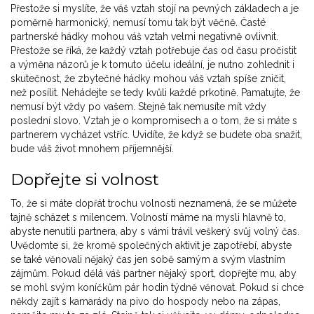
Přestože si myslíte, že váš vztah stojí na pevných základech a je
poměrně harmonický, nemusí tomu tak být věčně. Časté
partnerské hádky mohou váš vztah velmi negativně ovlivnit.
Přestože se říká, že každý vztah potřebuje čas od času pročistit
a výměna názorů je k tomuto účelu ideální, je nutno zohlednit i
skutečnost, že zbytečné hádky mohou váš vztah spíše zničit,
než posílit. Nehádejte se tedy kvůli každé prkotině. Pamatujte, že
nemusí být vždy po vašem. Stejně tak nemusíte mít vždy
poslední slovo. Vztah je o kompromisech a o tom, že si máte s
partnerem vycházet vstříc. Uvidíte, že když se budete oba snažit,
bude váš život mnohem příjemnější.
Dopřejte si volnost
To, že si máte dopřát trochu volnosti neznamená, že se můžete
tajně scházet s milencem. Volností máme na mysli hlavně to,
abyste nenutili partnera, aby s vámi trávil veškerý svůj volný čas.
Uvědomte si, že kromě společných aktivit je zapotřebí, abyste
se také věnovali nějaký čas jen sobě samým a svým vlastním
zájmům. Pokud dělá váš partner nějaký sport, dopřejte mu, aby
se mohl svým koníčkům pár hodin týdně věnovat. Pokud si chce
někdy zajít s kamarády na pivo do hospody nebo na zápas,