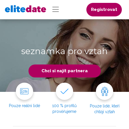
Registrovat
seznamka pro vztah
Chci si najít partnera
Pouze reální lidé
100 % profilů
Pouze lidé, kteří
prověřujeme
chtějí vztah