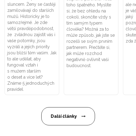
sluncem. Ženy se častěji
ale ne
toho špatného. Myslíte
zamilovávají do starších
je vá
si, že bez ohledu na
mužů. Historicky je to
jaký 
cokoli, skončíte vždy s
samozřejmé. Je zde
pozná
tím samým typem
větší pravděpodobnost,
člově
člověka? Možná za to
že zvládnou zajistit vás i
skut
může způsob, jak jste se
vaše potomky, jsou
zda 
rozešli se svým prvním
vyzrálí a jejich priority
partnerem. Přečtěte si,
jsou bližší těm vašim. Jak
jak může rozchod
to ale udělat, aby
negativně ovlivnit vaši
fungoval vztah i
budoucnost.
s mužem starším
o deset a více let?
Známe 5 jednoduchých
pravidel.
Další články