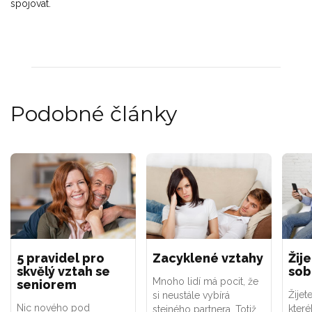
spojovat.
Podobné články
5 pravidel pro
Zacyklené vztahy
Žij
skvělý vztah se
so
Mnoho lidí má pocit, že
seniorem
Žijet
si neustále vybírá
Nic nového pod
kter
stejného partnera. Totiž