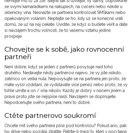
nemějte mu to za zlé. Stejně tak si užívejte, vy dámy, odpoledne
se svými kamarádkami na nákupech, na cvičení nebo někde u
skleničky vína. Nesnažte se partnera kontrolovat SMSkami nebo
opakováným voláním. Neptejte se ho, kdy už se konečně vrátí
domů, že už na něj čekáte. Uvidíte, že když si budete věřit a dáte
si navzájem trochu volnosti, že to vašemu vztahu jedině
prospěje.
Chovejte se k sobě, jako rovnocenní
partneři
Není dobře, když se jeden z partnerů povyšuje nad toho
druhého. Nedávejte nikdy partnerovi najevo, že vy jste někdo,
zatímco on velká nula. Nepovyšujte se na partnera jen proto, že
máte vyšší vzdělání, že vyděláváte více peněz nebo proto, že vy
tohle umíte a on / ona nikoliv. Každý je dobrý v něčem jiném a
právě proto jste se nejspíše našli. Navzájem se doplňujete.
Nepodceňujte svého partnera, není to dobré.
Ctěte partnerovo soukromí
Chcete mít svého partnera plně pod kontrolou? Pokud ano, pak
ho dříve nebo později ztratíte. Patříte-li mezi ty, kteří v noci tajně