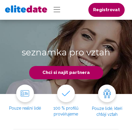
Registrovat
seznamka pro vztah
Chci si najít partnera
Pouze reální lidé
100 % profilů
Pouze lidé, kteří
prověřujeme
chtějí vztah