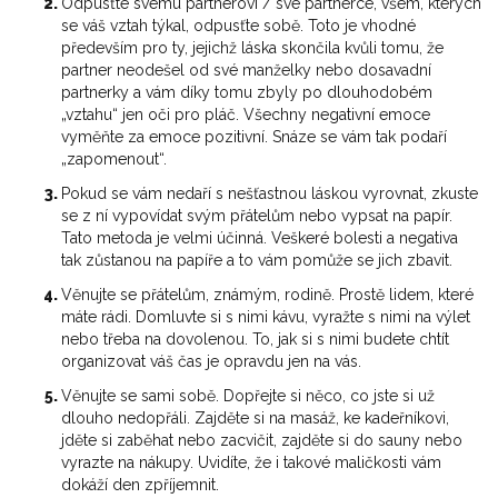
Odpusťte svému partnerovi / své partnerce, všem, kterých
se váš vztah týkal, odpusťte sobě. Toto je vhodné
především pro ty, jejichž láska skončila kvůli tomu, že
partner neodešel od své manželky nebo dosavadní
partnerky a vám díky tomu zbyly po dlouhodobém
„vztahu“ jen oči pro pláč. Všechny negativní emoce
vyměňte za emoce pozitivní. Snáze se vám tak podaří
„zapomenout“.
Pokud se vám nedaří s nešťastnou láskou vyrovnat, zkuste
se z ní vypovídat svým přátelům nebo vypsat na papír.
Tato metoda je velmi účinná. Veškeré bolesti a negativa
tak zůstanou na papíře a to vám pomůže se jich zbavit.
Věnujte se přátelům, známým, rodině. Prostě lidem, které
máte rádi. Domluvte si s nimi kávu, vyražte s nimi na výlet
nebo třeba na dovolenou. To, jak si s nimi budete chtít
organizovat váš čas je opravdu jen na vás.
Věnujte se sami sobě. Dopřejte si něco, co jste si už
dlouho nedopřáli. Zajděte si na masáž, ke kadeřníkovi,
jděte si zaběhat nebo zacvičit, zajděte si do sauny nebo
vyrazte na nákupy. Uvidíte, že i takové maličkosti vám
dokáží den zpříjemnit.