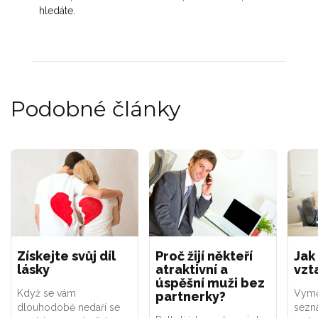
hledáte.
Podobné články
Získejte svůj díl
Proč žijí někteří
Jak
lásky
atraktivní a
vzt
úspěšní muži bez
Když se vám
Vyměn
partnerky?
dlouhodobě nedaří se
sezn