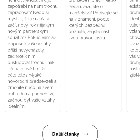
není úplně ideální a je
part
pro sebe ti praví? Nebo
zapotřebí na něm trochu
exist
třeba uvažujete o
zapracovat? Nebo si
druhé
manželství? Podívejte se
myslíte, že je na čase
ident
na 7 znamení, podle
začít nový rok nějakým
vaše
kterých bezpečně
novým partnerským
vztah
poznáte, že jste našli
soužitím? Pokud vám až
chová
svou pravou lásku.
doposud vaše vztahy
Uváz
příliš nevycházely,
kolot
začněte k nim
vás v
přistupovat trochu jinak.
druhý
Třeba právě tím, že si
násle
dáte letos nějaké
zjistě
novoroční předsevzetí a
změníte něco na svém
pohledu na partnerství,
začnou být vaše vztahy
ideálními.
Další články