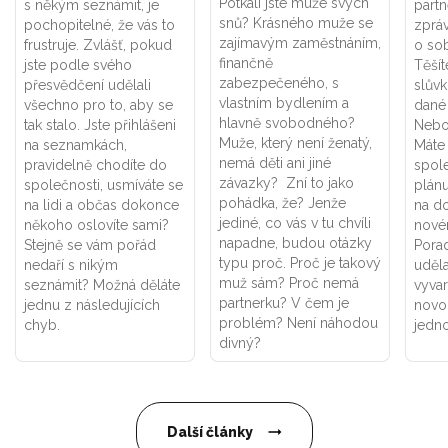
Potkali jste muže svých
s někým seznámit, je
part
snů? Krásného muže se
pochopitelné, že vás to
zpráv
zajímavým zaměstnáním,
frustruje. Zvlášť, pokud
o sob
finančně
jste podle svého
Těšít
zabezpečeného, s
přesvědčení udělali
slůvk
vlastním bydlením a
všechno pro to, aby se
dané
hlavně svobodného?
tak stalo. Jste přihlášeni
Nebo 
Muže, který není ženatý,
na seznamkách,
Máte 
nemá děti ani jiné
pravidelně chodíte do
spol
závazky? Zní to jako
společnosti, usmíváte se
plánu
pohádka, že? Jenže
na lidi a občas dokonce
na d
jediné, co vás v tu chvíli
někoho oslovíte sami?
nové
napadne, budou otázky
Stejně se vám pořád
Pora
typu proč. Proč je takový
nedaří s nikým
uděla
muž sám? Proč nemá
seznámit? Možná děláte
vyvar
partnerku? V čem je
jednu z následujících
novou
problém? Není náhodou
chyb.
jedn
divný?
Další články