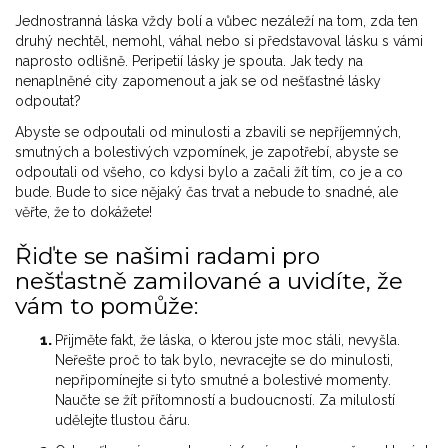
Jednostranná láska vždy bolí a vůbec nezáleží na tom, zda ten
druhý nechtěl, nemohl, váhal nebo si představoval lásku s vámi
naprosto odlišně. Peripetií lásky je spouta. Jak tedy na
nenaplněné city zapomenout a jak se od nešťastné lásky
odpoutat?
Abyste se odpoutali od minulosti a zbavili se nepříjemných,
smutných a bolestivých vzpomínek, je zapotřebí, abyste se
odpoutali od všeho, co kdysi bylo a začali žít tím, co je a co
bude. Bude to sice nějaký čas trvat a nebude to snadné, ale
věřte, že to dokážete!
Řiďte se našimi radami pro
nešťastně zamilované a uvidíte, že
vám to pomůže:
Přijměte fakt, že láska, o kterou jste moc stáli, nevyšla.
Neřešte proč to tak bylo, nevracejte se do minulosti,
nepřipomínejte si tyto smutné a bolestivé momenty.
Naučte se žít přítomností a budoucností. Za milulostí
udělejte tlustou čáru.