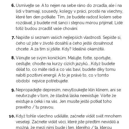
Usmívejte se. A to nejen na sebe ráno do zrcadla, ale i na
lidi v tramvaji, sousedy, kolegy v práci, prostě na všechny,
které ten den potkáte. Tím, že budete radost kolem sebe
rozdávat, ji budete mít šanci i stejnou měrou přijímat. Lidé
totiž budou zrcadlit vaše chování.
Napište si seznam vašich nejlepších vlastností. Sepište si,
čeho už jste v životě dosáhli a čeho ještě dosáhnout
chcete. A za tím si jděte. Kdy? Ideálně okamžitě.
Věnujte se svým koníčkům. Malujte, foťte, sportujte,
cestujte, choďte na kurzy cizích jazyků....Když budete
dělat to, co máte rádi a co vás baví, budete díky tomu
nabití pozitivní energií. A to je právě to, co v tomto
období nejvíce potřebujete.
Nepropadejte depresím, nevytloukejte klín klínem, ani se
neutvrzujte v tom, že šťastná láska neexistuje. Věřte že
existuje a čeká i na vás. Jen musíte ještě potkat toho
pravého / tu pravou.
Když tohle všechno uděláte, začnete vidět svět mnohem
veseleji. Začnete vidět věci, které jste předtím neviděli a
možná, že mezi nimi bude i ten, kterého / ta, kterou