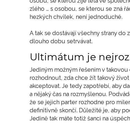
osobu, se kterou žije léta ve společn
zlého … s osobou, se kterou se zná řá
hezkých chvilek, není jednoduché.
A tak se dostávají všechny strany do
dlouho dobu setrvávat.
Ultimátum je nejro
Jediným možným řešením v takovou c
rozhodnout, zda chce žít takový život
akceptovat. Je tedy zapotřebí, aby da
a nějaký čas na rozmyšlenou. Podvádě
že se jejich parter rozhodne pro milen
definitivně skončí. Důležité je, aby p
Jedině tak máte totiž šanci na úspěch