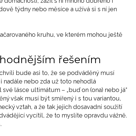
é domácnosti, zažil s ní mnoho dobrého i
dově týdny nebo měsíce a užívá si s ní jen
 začarovaného kruhu, ve kterém mohou ještě
zhodnějším řešením
hvíli bude asi to, že se podváděný musí
 i nadále nebo zda už toto nehodlá
l své lásce ultimátum – „buď on (ona) nebo já“
ný však musí být smířený i s tou variantou,
ecký vztah, a že tak jejich dosavadní soužití
odvádějící vycítil, že to myslíte opravdu vážně.
.