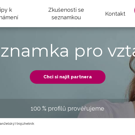
ipy k
Zkušenosti se
Kontakt
námení
seznamkou
eznamka pro vzt
Chci si najít partnera
100 % profilů prověřujeme
anželský) trojúhelník