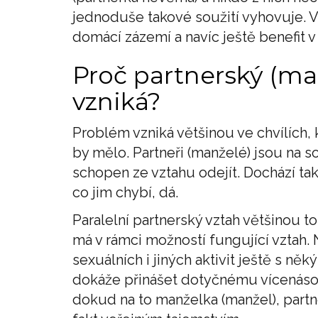
jednoduše takové soužití vyhovuje. V
domácí zázemí a navíc ještě benefit 
Proč partnerský (ma
vzniká?
Problém vzniká většinou ve chvílích, 
by mělo. Partneři (manželé) jsou na s
schopen ze vztahu odejít. Dochází tak
co jim chybí, dá.
Paralelní partnerský vztah většinou t
má v rámci možností fungující vztah.
sexuálních i jiných aktivit ještě s n
dokáže přinášet dotyčnému vícenásob
dokud na to manželka (manžel), partn