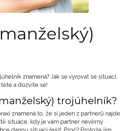
(manželský)
júhelník znamená? Jak se vyrovat se situací,
 Čtěte a dozvíte se!
(manželský) trojúhelník?
praxi znamená to, že si jeden z partnerů najde
tě situace, kdy je vám partner nevěrný
hce danou situaci řešit. Proč? Protože jim