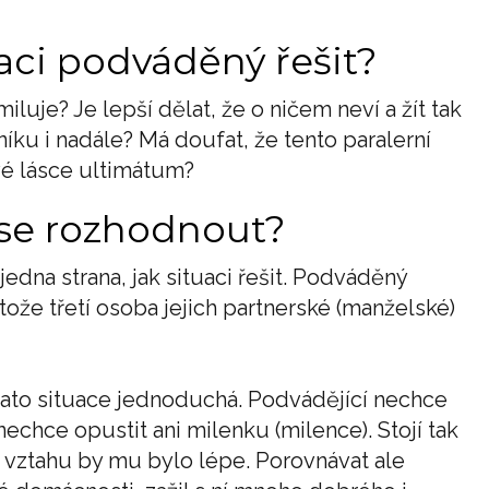
aci podváděný řešit?
luje? Je lepší dělat, že o ničem neví a žít tak
íku i nadále? Má doufat, že tento paralerní
své lásce ultimátum?
t se rozhodnout?
edna strana, jak situaci řešit. Podváděný
tože třetí osoba jejich partnerské (manželské)
 tato situace jednoduchá. Podvádějící nechce
nechce opustit ani milenku (milence). Stojí tak
vztahu by mu bylo lépe. Porovnávat ale