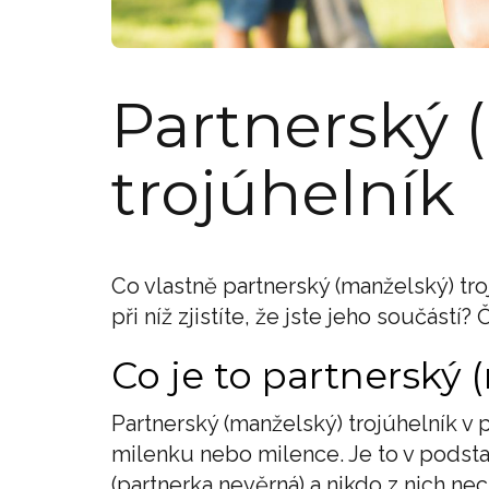
Partnerský 
trojúhelník
Co vlastně partnerský (manželský) tro
při níž zjistíte, že jste jeho součástí?
Co je to partnerský 
Partnerský (manželský) trojúhelník v 
milenku nebo milence. Je to v podsta
(partnerka nevěrná) a nikdo z nich nec