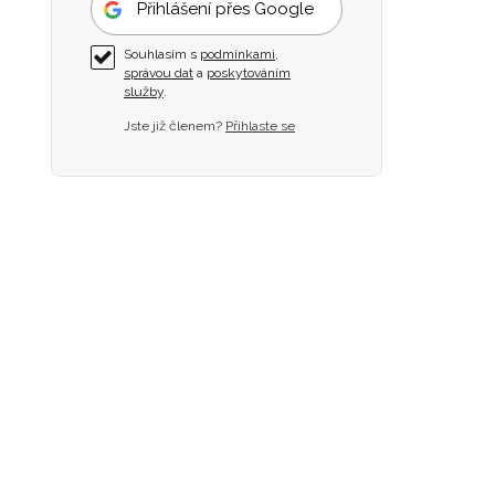
Přihlášení přes Google
Souhlasím s
podmínkami
,
správou dat
a
poskytováním
služby
.
Jste již členem?
Přihlaste se