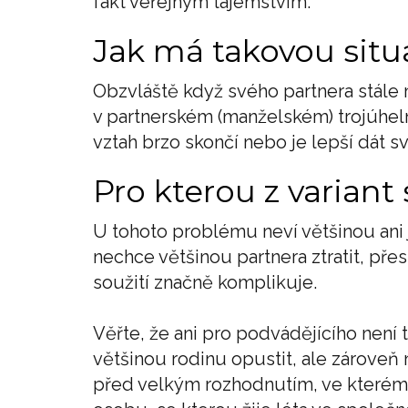
fakt veřejným tajemstvím.
Jak má takovou situ
Obzvláště když svého partnera stále mi
v partnerském (manželském) trojúheln
vztah brzo skončí nebo je lepší dát 
Pro kterou z varian
U tohoto problému neví většinou ani j
nechce většinou partnera ztratit, přes
soužití značně komplikuje.
Věřte, že ani pro podvádějícího není
většinou rodinu opustit, ale zároveň 
před velkým rozhodnutím, ve kterém 