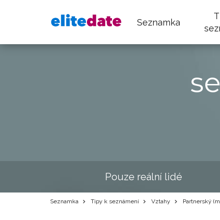
T
Seznamka
sez
s
Pouze reální lidé
Seznamka
Tipy k seznámení
Vztahy
Partnerský (m