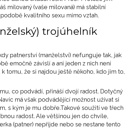
áš milovaný (vaše milovaná) má stabilní
v podobě kvalitního sexu mimo vztah.
nželský) trojúhelník
kdy patnerství (manželství) nefunguje tak, jak
obě emočně závislí a ani jeden z nich není
 k tomu, že si najdou ještě někoho, kdo jim to,
omu, co podvádí, přináší dvojí radost. Dotyčný
 Navíc má však podvádějící možnost užívat si
ěkým, s kým je mu dobře.Takové soužití ve třech
nou radost. Ale většinou jen do chvíle,
erka (patner) nepřijde nebo se nestane tento