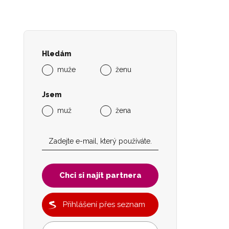
Hledám
muže
ženu
Jsem
muž
žena
Chci si najít partnera
Přihlášení přes seznam