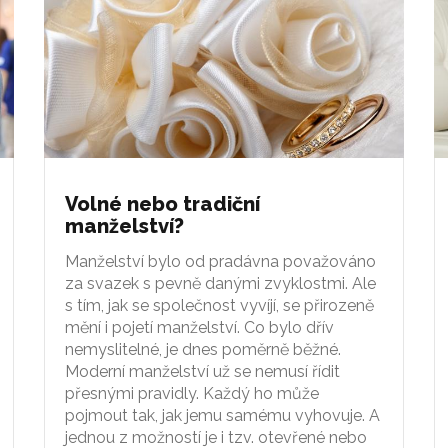
Volné nebo tradiční
manželství?
Manželství bylo od pradávna považováno
za svazek s pevně danými zvyklostmi. Ale
s tím, jak se společnost vyvíjí, se přirozeně
mění i pojetí manželství. Co bylo dřív
nemyslitelné, je dnes poměrně běžné.
Moderní manželství už se nemusí řídit
přesnými pravidly. Každý ho může
pojmout tak, jak jemu samému vyhovuje. A
jednou z možností je i tzv. otevřené nebo