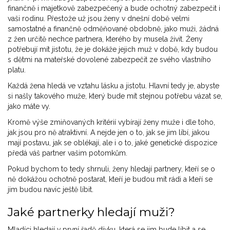
finančně i majetkově zabezpečený a bude ochotný zabezpečit i
vaši rodinu. Přestože už jsou ženy v dnešní době velmi
samostatné a finančně odměňované obdobně, jako muži, žádná
z žen určitě nechce partnera, kterého by musela živit. Ženy
potřebují mít jistotu, že je dokáže jejich muž v době, kdy budou
s dětmi na mateřské dovolené zabezpečit ze svého vlastního
platu.
Každá žena hledá ve vztahu lásku a jistotu. Hlavní tedy je, abyste
si našly takového muže, který bude mít stejnou potřebu vázat se,
jako máte vy.
Kromě výše zmiňovaných kritérií vybírají ženy muže i dle toho,
jak jsou pro ně atraktivní. A nejde jen o to, jak se jim líbí, jakou
mají postavu, jak se oblékají, ale i o to, jaké genetické dispozice
předá váš partner vašim potomkům.
Pokud bychom to tedy shrnuli, ženy hledají partnery, kteří se o
ně dokážou ochotně postarat, kteří je budou mít rádi a kteří se
jim budou navíc ještě líbit.
Jaké partnerky hledají muži?
Mladíci hledají v první řadě dívku, která se jim bude líbit a se