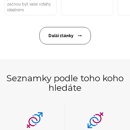
začnou být vaše vztahy
ideálními.
Další články
Seznamky podle toho koho
hledáte