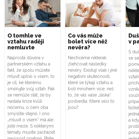
O tomhle ve
Co vás může
Duš
vztahu raději
bolet více něž
v p
nemluvte
nevěra?
S du
Naprostá důvěra v
Nechceme nikterak
se s
partnerském vztahu a
zlehčovat následky
pomě
fakt, že spolu můžete
nevěry. Existují však i jiné
někt
mluvit úplně o všem, to
negativní skutečnosti,
vztah
je cíl, ke kterému
které se týkají vztahu a
přich
směřujte svůj vztah. Pak
bolí mnohem více, než
vznik
se nemůže stát, že by
to, že vás vaše „láska“
souži
nastala krize kvůli
podvedla. Které věci to
přípa
něčemu, o čem oba
jsou?
těžké
smýšlíte stejně. I ono
jedn
„mluvit o všem“ má ale
a kd
jisté meze. S některými
prob
tématy musíte zacházet
poruc
navýsost opatrně. Ptáte
jedn