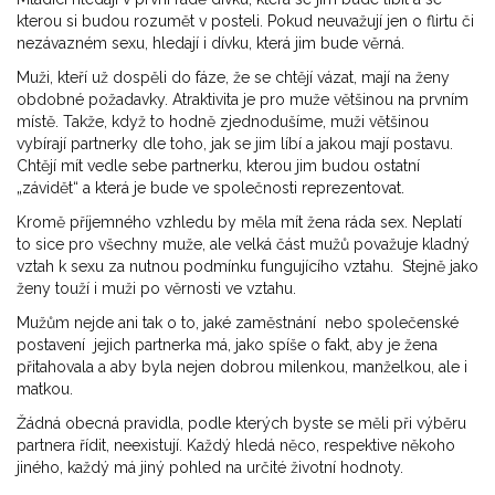
kterou si budou rozumět v posteli. Pokud neuvažují jen o flirtu či
nezávazném sexu, hledají i dívku, která jim bude věrná.
Muži, kteří už dospěli do fáze, že se chtějí vázat, mají na ženy
obdobné požadavky. Atraktivita je pro muže většinou na prvním
místě. Takže, když to hodně zjednodušíme, muži většinou
vybírají partnerky dle toho, jak se jim líbí a jakou mají postavu.
Chtějí mít vedle sebe partnerku, kterou jim budou ostatní
„závidět“ a která je bude ve společnosti reprezentovat.
Kromě příjemného vzhledu by měla mít žena ráda sex. Neplatí
to sice pro všechny muže, ale velká část mužů považuje kladný
vztah k sexu za nutnou podmínku fungujícího vztahu. Stejně jako
ženy touží i muži po věrnosti ve vztahu.
Mužům nejde ani tak o to, jaké zaměstnání nebo společenské
postavení jejich partnerka má, jako spíše o fakt, aby je žena
přitahovala a aby byla nejen dobrou milenkou, manželkou, ale i
matkou.
Žádná obecná pravidla, podle kterých byste se měli při výběru
partnera řídit, neexistují. Každý hledá něco, respektive někoho
jiného, každý má jiný pohled na určité životní hodnoty.