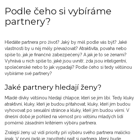
Podle čeho si vybíráme
partnery?
Hledáte partnera pro život? Jaký by měl podle vás být? Jaké
vlastnosti by u něj měly převažovat? Atraktivita, povaha nebo
spíše to, jak je finančně zabezpečený? A jak je to se ženami?
Vyhrává u nich spíše to, jaké jsou uvnitř, zda jsou inteligentní,
společenské nebo to jak vypadají? Podle čeho si tedy většinou
vybíráme své partnery?
Jaké partnery hledají ženy?
Mladé dívky většinou hledají chlapce, kteří se jim líbí. Tedy kluky
atraktivní, kluky, kteří je budou přitahovat, kluky, kteří jim budou
vyhovovat po sexuální stránce a kluky, kteří jim budou věrní. V
dnešní době je pohled na věrnost pro většinu mladých lidí
poměrně zásadním kritériem výběru partnera.
Zralejší ženy už vidí priority při výběru svého partnera maličko
jinak. V první řadě je zapotřebí najít si partnera, který bude