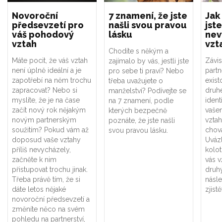
Novoroční
7 znamení, že jste
Jak
předsevzetí pro
našli svou pravou
jste
váš pohodový
lásku
nev
vztah
vzt
Chodíte s někým a
Máte pocit, že váš vztah
Závis
zajímalo by vás, jestli jste
není úplně ideální a je
part
pro sebe ti praví? Nebo
zapotřebí na něm trochu
exist
třeba uvažujete o
zapracovat? Nebo si
druhé
manželství? Podívejte se
myslíte, že je na čase
ident
na 7 znamení, podle
začít nový rok nějakým
vaše
kterých bezpečně
novým partnerským
vztah
poznáte, že jste našli
soužitím? Pokud vám až
chová
svou pravou lásku.
doposud vaše vztahy
Uváz
příliš nevycházely,
kolot
začněte k nim
vás v
přistupovat trochu jinak.
druhý
Třeba právě tím, že si
násle
dáte letos nějaké
zjistě
novoroční předsevzetí a
změníte něco na svém
pohledu na partnerství,