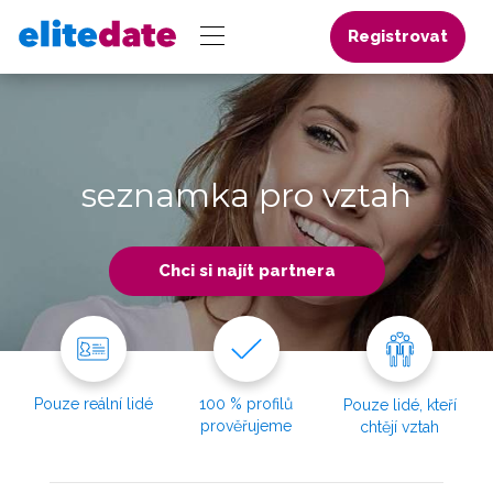
Registrovat
seznamka pro vztah
Chci si najít partnera
Pouze reální lidé
100 % profilů
Pouze lidé, kteří
prověřujeme
chtějí vztah