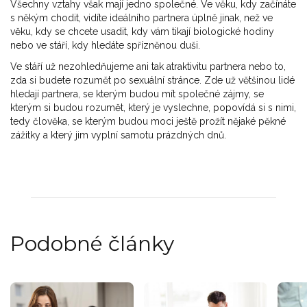
Všechny vztahy však mají jedno společné. Ve věku, kdy začínáte
s někým chodit, vidíte ideálního partnera úplně jinak, než ve
věku, kdy se chcete usadit, kdy vám tikají biologické hodiny
nebo ve stáří, kdy hledáte spřízněnou duši.
Ve stáří už nezohledňujeme ani tak atraktivitu partnera nebo to,
zda si budete rozumět po sexuální stránce. Zde už většinou lidé
hledají partnera, se kterým budou mít společné zájmy, se
kterým si budou rozumět, který je vyslechne, popovídá si s nimi,
tedy člověka, se kterým budou moci ještě prožít nějaké pěkné
zážitky a který jim vyplní samotu prázdných dnů.
Podobné články