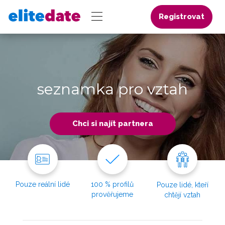
Registrovat
seznamka pro vztah
Chci si najít partnera
Pouze reální lidé
100 % profilů
Pouze lidé, kteří
prověřujeme
chtějí vztah