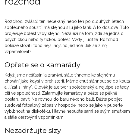
rozchod
Rozchod, zvláště ten nečekaný nebo ten po dlouhých letech
společného soužití, má stejnou sílu jako tank. A to doslova. Tělo
projevuje bolest vždy stejně. Nezáleží na tom, zda se jedná o
psychickou nebo fyzickou bolest. Vždy ji ucítíte. Rozchod
dokáže složit i toho nejsilnějšího jedince. Jak se z něj
vzpamatovat?
Opřete se o kamarády
Když jsme nešťastní a zranění, stále tíhneme ke stejnému
chování jako kdysi v prehistorii. Máme chuť stáhnout se do kouta
a „lízat si rány“. Člověk je ale tvor společenský a nejlépe se tedy
cítí ve společnosti. Zalarmujte kamarády a běžte se pěkně
postaru bavit! Ne rovnou do baru někoho balit. Běžte popíjet,
sledovat fotbalový zápas v hospodě, nebo se jako v pubertě
vyblbnout na diskotéku. Hlavně nebuďte sami se svým smutkem
a stále čerstvými vzpomínkami.
Nezadržujte slzy