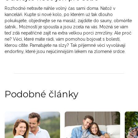
Rozhodně netravte náhle volný čas sami doma. Natož v
kanceláři. Kupte si nové kolo, po kterém už tak dlouho
pokukujete, objednejte se na masáž, zajděte do sauny, obměňte
šatník… Možností je spousta a jsou zcela na vás. Možná se vám
teď zdá nepatřičné zajít na extra velkou porci zmrzliny. Ale proč
ne? Věci, které máte rádi, vám pomohou bojovat s bolestí,
kterou cítíte. Pamatujete na slzy? Tak příjemné věci vyvolávají
endorfiny, které jsou nejúčinnějším lékem na zlomené srdce.
Podobné články