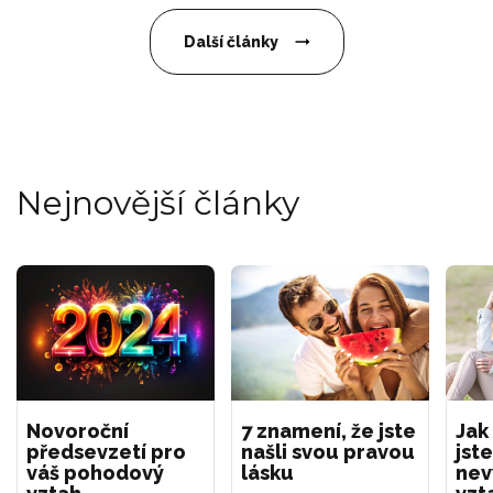
Další články
Nejnovější články
Novoroční
7 znamení, že jste
Jak
předsevzetí pro
našli svou pravou
jste
váš pohodový
lásku
nev