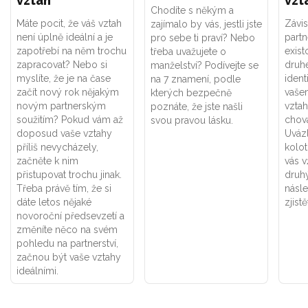
vztah
vzt
Chodíte s někým a
Máte pocit, že váš vztah
Závis
zajímalo by vás, jestli jste
není úplně ideální a je
part
pro sebe ti praví? Nebo
zapotřebí na něm trochu
exist
třeba uvažujete o
zapracovat? Nebo si
druhé
manželství? Podívejte se
myslíte, že je na čase
ident
na 7 znamení, podle
začít nový rok nějakým
vaše
kterých bezpečně
novým partnerským
vztah
poznáte, že jste našli
soužitím? Pokud vám až
chová
svou pravou lásku.
doposud vaše vztahy
Uváz
příliš nevycházely,
kolot
začněte k nim
vás v
přistupovat trochu jinak.
druhý
Třeba právě tím, že si
násle
dáte letos nějaké
zjistě
novoroční předsevzetí a
změníte něco na svém
pohledu na partnerství,
začnou být vaše vztahy
ideálními.