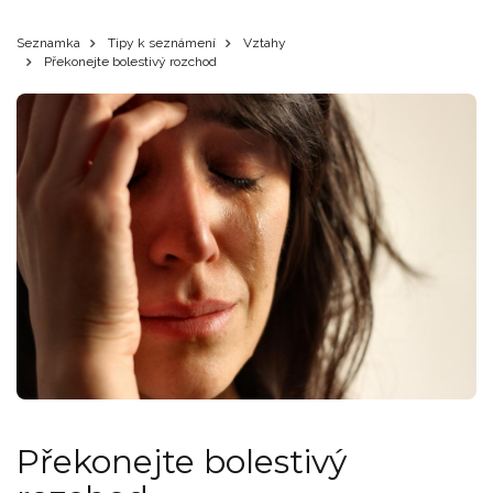
Seznamka
Tipy k seznámení
Vztahy
Překonejte bolestivý rozchod
Překonejte bolestivý