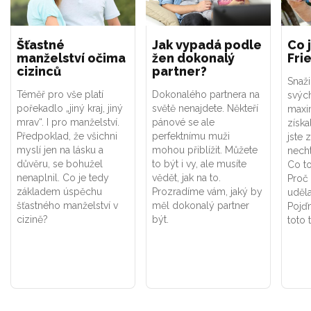
Šťastné
Jak vypadá podle
Co 
manželství očima
žen dokonalý
Fri
cizinců
partner?
Snaži
Téměř pro vše platí
Dokonalého partnera na
svých
pořekadlo „jiný kraj, jiný
světě nenajdete. Někteří
maxi
mrav“. I pro manželství.
pánové se ale
získa
Předpoklad, že všichni
perfektnímu muži
jste z
myslí jen na lásku a
mohou přiblížit. Můžete
nech
důvěru, se bohužel
to být i vy, ale musíte
Co t
nenaplnil. Co je tedy
vědět, jak na to.
Proč 
základem úspěchu
Prozradíme vám, jaký by
uděla
šťastného manželství v
měl dokonalý partner
Pojď
cizině?
být.
toto 