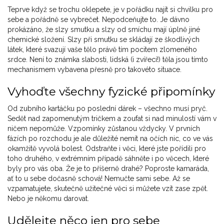
Teprve když se trochu oklepete, je v pořádku najít si chvilku pro
sebe a pořádně se vybrečet. Nepodceňujte to. Je dávno
prokázáno, že slzy smutku a slzy od smíchu mají úplně jiné
chemické složení. Slzy při smutku se skládají ze škodlivých
látek, které svazují vaše tělo právě tím pocitem zlomeného
srdce. Není to známka slabosti, lidská (i zvířecí!) těla jsou tímto
mechanismem vybavena přesně pro takovéto situace.
Vyhoďte všechny fyzické připomínky
Od zubního kartáčku po poslední dárek – všechno musí pryč.
Sedět nad zapomenutým tričkem a zoufat si nad minulostí vám v
ničem nepomůže. Vzpomínky zůstanou vždycky. V prvních
fázích po rozchodu je ale důležité nemít na očích nic, co ve vás
okamžitě vyvolá bolest. Odstraňte i věci, které jste pořídili pro
toho druhého, v extrémním případě sáhněte i po věcech, které
byly pro vás oba. Že je to příšerně drahé? Poproste kamaráda,
ať to u sebe dočasně schová! Nemučte sami sebe. Až se
vzpamatujete, skutečně užitečné věci si můžete vzít zase zpět.
Nebo je někomu darovat.
Udělejte něco jen pro sebe