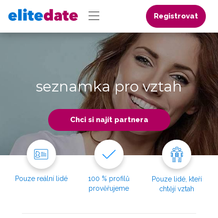
Registrovat
seznamka pro vztah
Chci si najít partnera
Pouze reální lidé
100 % profilů
Pouze lidé, kteří
prověřujeme
chtějí vztah