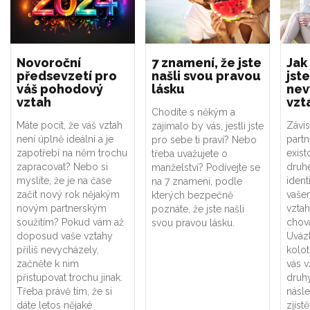
Novoroční
7 znamení, že jste
Jak
předsevzetí pro
našli svou pravou
jste
váš pohodový
lásku
nev
vztah
vzt
Chodíte s někým a
Máte pocit, že váš vztah
Závis
zajímalo by vás, jestli jste
není úplně ideální a je
part
pro sebe ti praví? Nebo
zapotřebí na něm trochu
exist
třeba uvažujete o
zapracovat? Nebo si
druhé
manželství? Podívejte se
myslíte, že je na čase
ident
na 7 znamení, podle
začít nový rok nějakým
vaše
kterých bezpečně
novým partnerským
vztah
poznáte, že jste našli
soužitím? Pokud vám až
chová
svou pravou lásku.
doposud vaše vztahy
Uváz
příliš nevycházely,
kolot
začněte k nim
vás v
přistupovat trochu jinak.
druhý
Třeba právě tím, že si
násle
dáte letos nějaké
zjistě