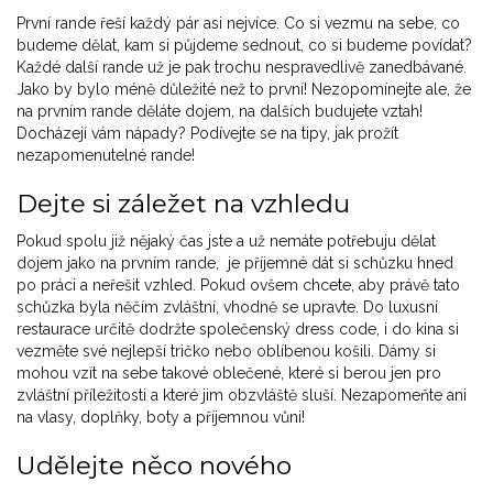
První rande řeší každý pár asi nejvíce. Co si vezmu na sebe, co
budeme dělat, kam si půjdeme sednout, co si budeme povídat?
Každé další rande už je pak trochu nespravedlivě zanedbávané.
Jako by bylo méně důležité než to první! Nezopomínejte ale, že
na prvním rande děláte dojem, na dalších budujete vztah!
Docházejí vám nápady? Podívejte se na tipy, jak prožít
nezapomenutelné rande!
Dejte si záležet na vzhledu
Pokud spolu již nějaký čas jste a už nemáte potřebuju dělat
dojem jako na prvním rande, je příjemné dát si schůzku hned
po práci a neřešit vzhled. Pokud ovšem chcete, aby právě tato
schůzka byla něčím zvláštní, vhodně se upravte. Do luxusní
restaurace určitě dodržte společenský dress code, i do kina si
vezměte své nejlepší tričko nebo oblíbenou košili. Dámy si
mohou vzít na sebe takové oblečené, které si berou jen pro
zvláštní příležitosti a které jim obzvláště sluší. Nezapomeňte ani
na vlasy, doplňky, boty a příjemnou vůni!
Udělejte něco nového