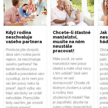
Když rodina
Chcete-li šťastné
Jak
neschvaluje
manželství,
nes
vašeho partnera
musíte na něm
há
neustále
Přestože jste dospělí,
Obča
pracovat!
dává vám rodina jasně
názor
Máte pocit, že vaše
najevo, že neschvaluje
patří
manželství není právě
vašeho partnera? Na
za č
ideální a máte chuť něco
každé návštěvě jsou
pohá
s tím udělat? Vadí vám
odtažití a pravidelně vám
prob
dusno ve vaší
vysvětlují, že to není pro
špičk
domácnosti? Chcete žít
vás ten pravý nebo ta
uděl
klidným životem a užívat
pravá? Jejich výtky vás
dusn
si rodiny bez
trápí, ale lásky se vzdát
v jed
zbytečných hádek? Pak
nehodláte. Přemýšlíte
ješt
je zapotřebí, abyste na
tedy nad tím, jak změnit
před
svém vztahu (manželství)
rodinné mínění?
a zac