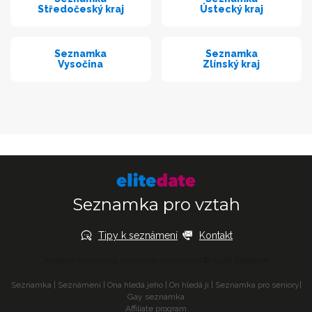
Středočeský kraj
Ústecký kraj
Seznamka
Seznamka
Vysočina
Zlínský kraj
Seznamka pro vztah
Tipy k seznámení
Kontakt
Nejlepší seznamka pro online seznámení © 2026 EliteDate
Seznamka
|
Seznámení
|
Ona hledá jeho
|
On hledá ji
|
Seznamka pro seniory
|
Gay seznamka
Affiliate program