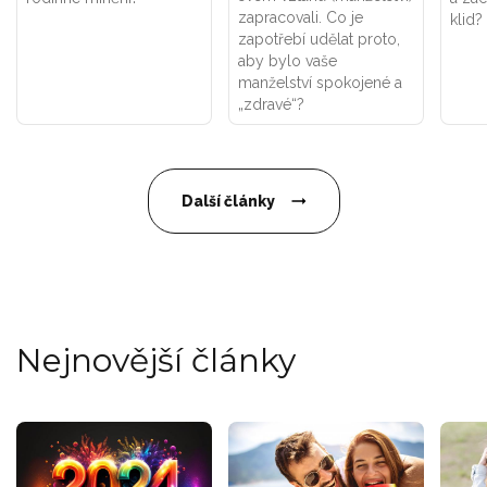
zapracovali. Co je
klid?
zapotřebí udělat proto,
aby bylo vaše
manželství spokojené a
„zdravé“?
Další články
Nejnovější články