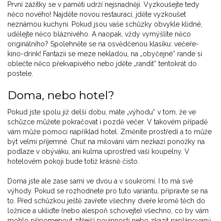
První zážitky se v paměti udrží nejsnadněji. Vyzkoušejte tedy
něco nového! Najděte novou restauraci, jděte vyzkoušet
neznámou kuchyni. Pokud jsou vaše schůzky obvykle klidné,
udělejte něco bláznivého. A naopak, vždy vymýšlíte něco
originálního? Spolehněte se na osvědčenou klasiku: večeře-
kino-drink! Fantazii se meze nekladou, na „obyčejné“ rande si
oblečte něco překvapivého nebo jděte „randit“ tentokrát do
postele.
Doma, nebo hotel?
Pokud jste spolu již delší dobu, máte „výhodu“ v tom, že ve
schůzce můžete pokračovat i pozdě večer. V takovém případě
vám může pomoci například hotel. Změníte prostředí a to může
být velmi příjemné. Chuť na milování vám nezkazí ponožky na
podlaze v obýváku, ani kulma uprostřed vaší koupelny. V
hotelovém pokoji bude totiž krásně čisto.
Doma jste ale zase sami ve dvou a v soukromí. I to má své
výhody. Pokud se rozhodnete pro tuto variantu, připravte se na
to. Před schůzkou ještě zavřete všechny dveře kromě těch do
ložnice a ukliďte (nebo alespoň schovejte) všechno, co by vám
mohlo připomenout zítřejší povinnosti nebo zkazit naplánovaný