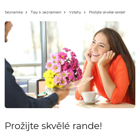
Seznamka
Tipy k seznámení
Vztahy
Prožijte skvělé rande!
Prožijte skvělé rande!