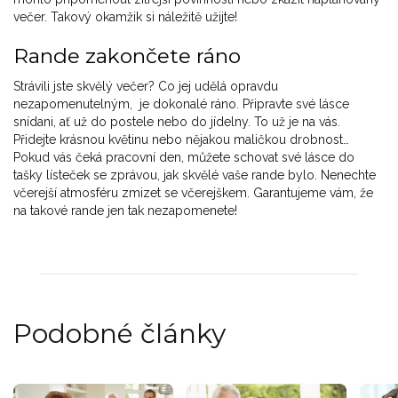
večer. Takový okamžik si náležitě užijte!
Rande zakončete ráno
Strávili jste skvělý večer? Co jej udělá opravdu
nezapomenutelným, je dokonalé ráno. Připravte své lásce
snídani, ať už do postele nebo do jídelny. To už je na vás.
Přidejte krásnou květinu nebo nějakou maličkou drobnost…
Pokud vás čeká pracovní den, můžete schovat své lásce do
tašky lísteček se zprávou, jak skvělé vaše rande bylo. Nenechte
včerejší atmosféru zmizet se včerejškem. Garantujeme vám, že
na takové rande jen tak nezapomenete!
Podobné články