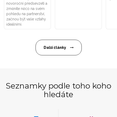
novoroční předsevzetí a
změníte něco na svém
pohledu na partnerství,
začnou být vaše vztahy
ideálními.
Další články
Seznamky podle toho koho
hledáte