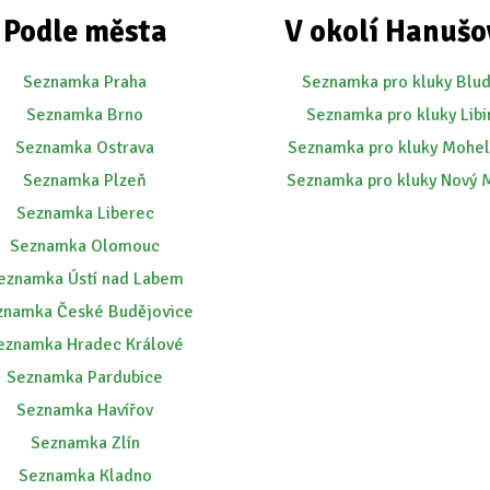
Podle města
V okolí Hanušo
Seznamka Praha
Seznamka pro kluky Blu
Seznamka Brno
Seznamka pro kluky Libi
Seznamka Ostrava
Seznamka pro kluky Mohel
Seznamka Plzeň
Seznamka pro kluky Nový 
Seznamka Liberec
Seznamka Olomouc
eznamka Ústí nad Labem
znamka České Budějovice
eznamka Hradec Králové
Seznamka Pardubice
Seznamka Havířov
Seznamka Zlín
Seznamka Kladno