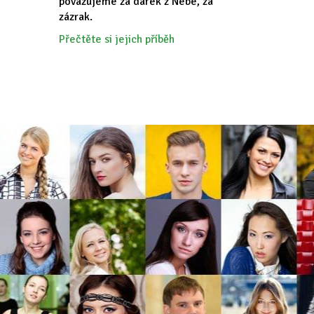
považujeme za dárek z Nebe, za
zázrak.
Přečtěte si jejich příběh