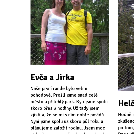
Evča a Jirka
Naše první rande bylo velmi
pohodové. Prošli jsme snad celé
Helč
město a přilehlý park. Byli jsme spolu
skoro přes 3 hodiny. Už tady jsem
Hodně n
zjistila, že se mi s ním dobře povídá.
zkušeno
Nyní jsme spolu už skoro půl roku a
po tom,
plánujeme založit rodinu. Jsem moc