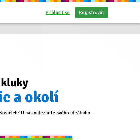
Přihlásit se
Registrovat
 kluky
c a okolí
ovicích? U nás naleznete svého ideálního