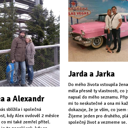
Jarda a Jarka
Do mého života vstoupila žena
měla přesně ty vlastnosti, co 
a a Alexandr
napsal do mého seznamu. Při
mi to neskutečné a ona mi ka
ás sblížila i společná
dokazuje, že je vším, co jsem s
st, kdy Alex ovdověl 2 měsíce
Žijeme jeden pro druhého, p
 co mi také zemřel přítel.
společný život a vezmeme se.