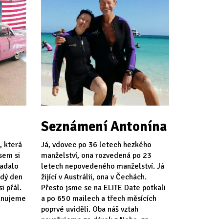
Seznámení Antonína
, která
Já, vdovec po 36 letech hezkého
jsem si
manželství, ona rozvedená po 23
padalo
letech nepovedeného manželství. Já
ždý den
žijící v Austrálii, ona v Čechách.
i přál.
Přesto jsme se na ELITE Date potkali
lánujeme
a po 650 mailech a třech měsících
poprvé uviděli. Oba náš vztah