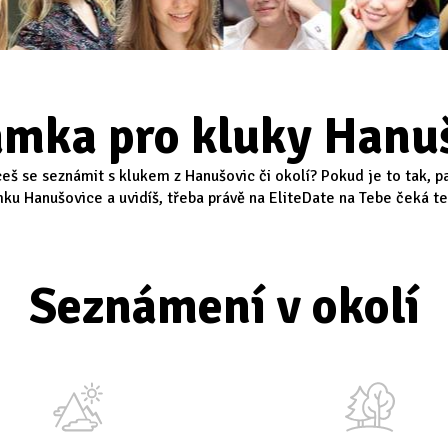
mka pro kluky Hanu
ceš se seznámit s klukem z Hanušovic či okolí? Pokud je to tak, p
ku Hanušovice a uvidíš, třeba právě na EliteDate na Tebe čeká ten
Seznámení v okolí