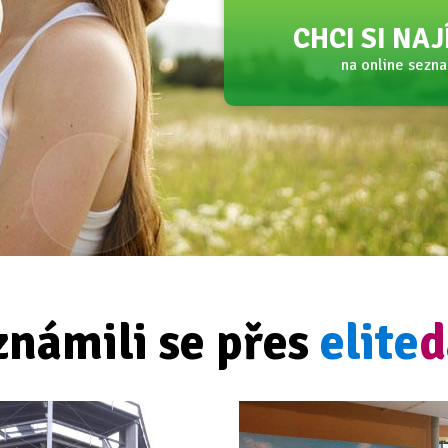
CHCI SI NA
na online sezn
známili se přes
elite
d