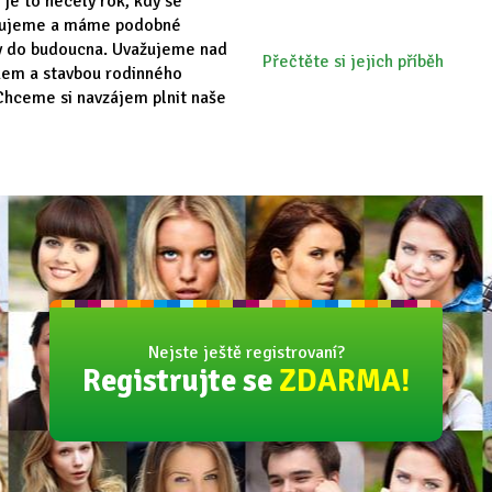
 je to necelý rok, kdy se
vujeme a máme podobné
y do budoucna. Uvažujeme nad
Přečtěte si jejich příběh
em a stavbou rodinného
hceme si navzájem plnit naše
Nejste ještě registrovaní?
Registrujte se
ZDARMA!