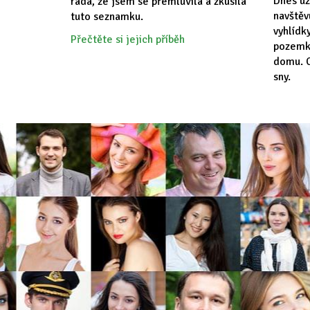
Dnes už
ráda, že jsem se přemluvila a zkusila
navště
tuto seznamku.
vyhlídk
Přečtěte si jejich příběh
pozemk
domu. C
sny.