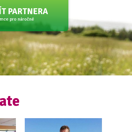
JÍT PARTNERA
amce pro náročné
ate