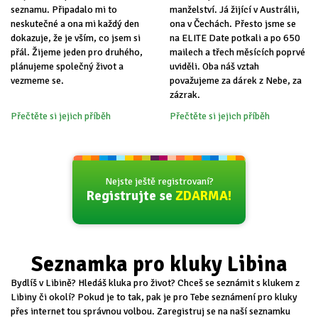
seznamu. Připadalo mi to
manželství. Já žijící v Austrálii,
neskutečné a ona mi každý den
ona v Čechách. Přesto jsme se
dokazuje, že je vším, co jsem si
na ELITE Date potkali a po 650
přál. Žijeme jeden pro druhého,
mailech a třech měsících poprvé
plánujeme společný život a
uviděli. Oba náš vztah
vezmeme se.
považujeme za dárek z Nebe, za
zázrak.
Přečtěte si jejich příběh
Přečtěte si jejich příběh
Nejste ještě registrovaní?
Registrujte se
ZDARMA!
Seznamka pro kluky Libina
Bydlíš v Libině? Hledáš kluka pro život? Chceš se seznámit s klukem z
Libiny či okolí? Pokud je to tak, pak je pro Tebe seznámení pro kluky
přes internet tou správnou volbou. Zaregistruj se na naší seznamku