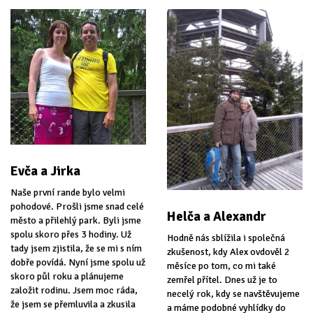
Evča a Jirka
Naše první rande bylo velmi
pohodové. Prošli jsme snad celé
Helča a Alexandr
město a přilehlý park. Byli jsme
spolu skoro přes 3 hodiny. Už
Hodně nás sblížila i společná
tady jsem zjistila, že se mi s ním
zkušenost, kdy Alex ovdověl 2
dobře povídá. Nyní jsme spolu už
měsíce po tom, co mi také
skoro půl roku a plánujeme
zemřel přítel. Dnes už je to
založit rodinu. Jsem moc ráda,
necelý rok, kdy se navštěvujeme
že jsem se přemluvila a zkusila
a máme podobné vyhlídky do