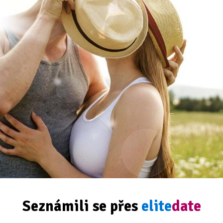
Seznámili se přes
elite
date