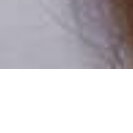
Pouze reální lidé