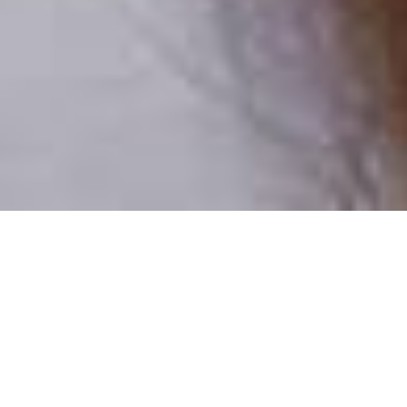
Pouze reální lidé