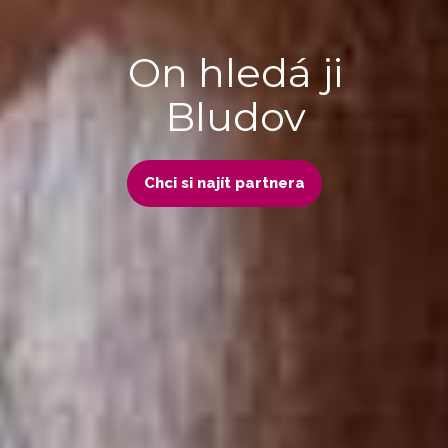
On hledá ji
Bludov
Chci si najít partnera