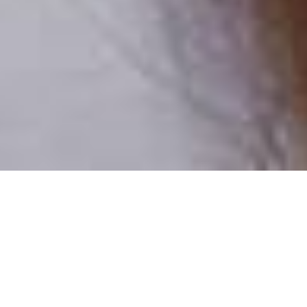
Pouze reální lidé