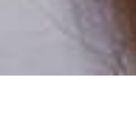
Pouze reální lidé