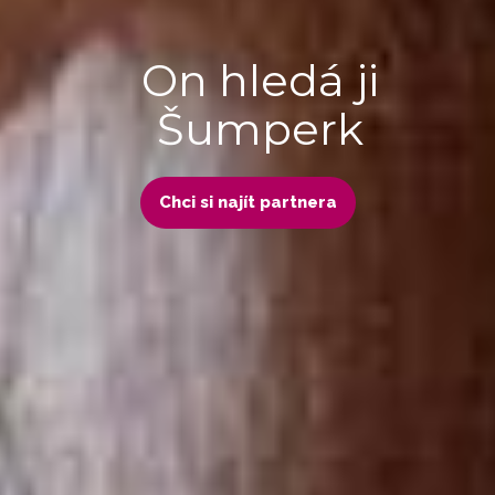
On hledá ji
Šumperk
Chci si najít partnera