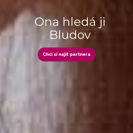
Ona hledá ji
Bludov
Chci si najít partnera