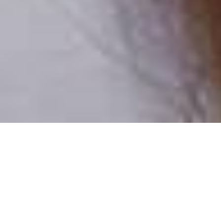
Pouze reální lidé