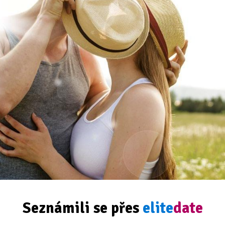
Seznámili se přes
elite
date