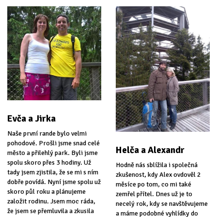
Evča a Jirka
Naše první rande bylo velmi
pohodové. Prošli jsme snad celé
Helča a Alexandr
město a přilehlý park. Byli jsme
spolu skoro přes 3 hodiny. Už
Hodně nás sblížila i společná
tady jsem zjistila, že se mi s ním
zkušenost, kdy Alex ovdověl 2
dobře povídá. Nyní jsme spolu už
měsíce po tom, co mi také
skoro půl roku a plánujeme
zemřel přítel. Dnes už je to
založit rodinu. Jsem moc ráda,
necelý rok, kdy se navštěvujeme
že jsem se přemluvila a zkusila
a máme podobné vyhlídky do