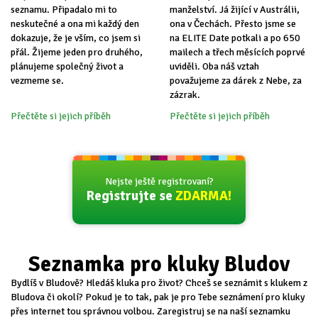
seznamu. Připadalo mi to
manželství. Já žijící v Austrálii,
neskutečné a ona mi každý den
ona v Čechách. Přesto jsme se
dokazuje, že je vším, co jsem si
na ELITE Date potkali a po 650
přál. Žijeme jeden pro druhého,
mailech a třech měsících poprvé
plánujeme společný život a
uviděli. Oba náš vztah
vezmeme se.
považujeme za dárek z Nebe, za
zázrak.
Přečtěte si jejich příběh
Přečtěte si jejich příběh
Nejste ještě registrovaní?
Registrujte se
ZDARMA!
Seznamka pro kluky Bludov
Bydlíš v Bludově? Hledáš kluka pro život? Chceš se seznámit s klukem z
Bludova či okolí? Pokud je to tak, pak je pro Tebe seznámení pro kluky
přes internet tou správnou volbou. Zaregistruj se na naší seznamku