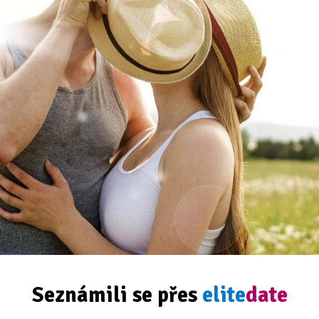
Seznámili se přes
elite
date