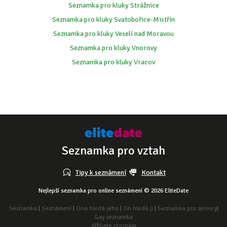
Seznamka pro kluky Strážnice
Seznamka pro kluky Svatobořice-Mistřín
Seznamka pro kluky Veselí nad Moravou
Seznamka pro kluky Vnorovy
Seznamka pro kluky Vracov
Seznamka pro vztah
Tipy k seznámení
Kontakt
Nejlepší seznamka pro online seznámení © 2026 EliteDate
Seznamka
|
Seznámení
|
Ona hledá jeho
|
On hledá ji
|
Seznamka pro seniory
|
Gay seznamka
Affiliate program