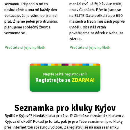
seznamu. Připadalo mi to
manželství. Já žijící v Austrálii,
neskutečné a ona mi každý den
ona v Čechách. Přesto jsme se
dokazuje, že je vším, co jsem si
na ELITE Date potkali a po 650
přál. Žijeme jeden pro druhého,
mailech a třech měsících poprvé
plánujeme společný život a
uviděli. Oba náš vztah
vezmeme se.
považujeme za dárek z Nebe, za
zázrak.
Přečtěte si jejich příběh
Přečtěte si jejich příběh
Nejste ještě registrovaní?
Registrujte se
ZDARMA!
Seznamka pro kluky Kyjov
Bydlíš v Kyjově? Hledáš kluka pro život? Chceš se seznámit s klukem z
Kyjova či okolí? Pokud je to tak, pak je pro Tebe seznámení pro kluky
přes internet tou správnou volbou. Zaregistruj se na naší seznamku