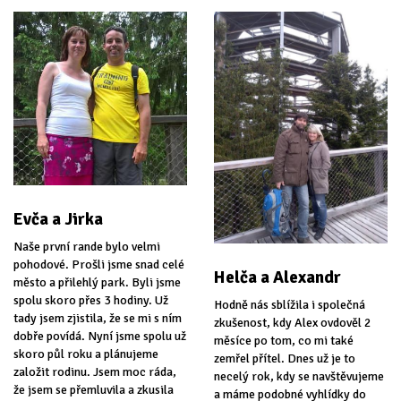
Evča a Jirka
Naše první rande bylo velmi
pohodové. Prošli jsme snad celé
Helča a Alexandr
město a přilehlý park. Byli jsme
spolu skoro přes 3 hodiny. Už
Hodně nás sblížila i společná
tady jsem zjistila, že se mi s ním
zkušenost, kdy Alex ovdověl 2
dobře povídá. Nyní jsme spolu už
měsíce po tom, co mi také
skoro půl roku a plánujeme
zemřel přítel. Dnes už je to
založit rodinu. Jsem moc ráda,
necelý rok, kdy se navštěvujeme
že jsem se přemluvila a zkusila
a máme podobné vyhlídky do