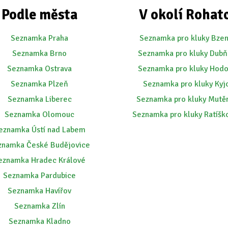
Podle města
V okolí Rohat
Seznamka Praha
Seznamka pro kluky Bze
Seznamka Brno
Seznamka pro kluky Dubň
Seznamka Ostrava
Seznamka pro kluky Hodo
Seznamka Plzeň
Seznamka pro kluky Kyj
Seznamka Liberec
Seznamka pro kluky Mutě
Seznamka Olomouc
Seznamka pro kluky Ratíšk
eznamka Ústí nad Labem
znamka České Budějovice
eznamka Hradec Králové
Seznamka Pardubice
Seznamka Havířov
Seznamka Zlín
Seznamka Kladno