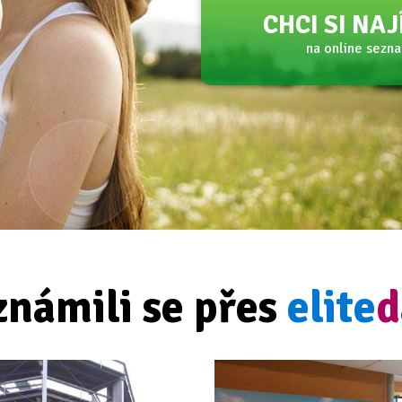
CHCI SI NA
na online sezn
známili se přes
elite
d