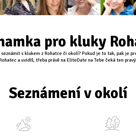
namka pro kluky Roh
e seznámit s klukem z Rohatce či okolí? Pokud je to tak, pak je p
ohatec a uvidíš, třeba právě na EliteDate na Tebe čeká ten pravý 
Seznámení v okolí