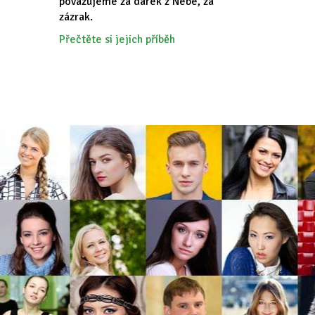
považujeme za dárek z Nebe, za
zázrak.
Přečtěte si jejich příběh