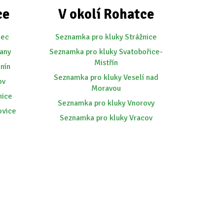
ce
V okolí Rohatce
nec
Seznamka pro kluky Strážnice
any
Seznamka pro kluky Svatobořice-
Mistřín
nín
Seznamka pro kluky Veselí nad
ov
Moravou
nice
Seznamka pro kluky Vnorovy
ovice
Seznamka pro kluky Vracov