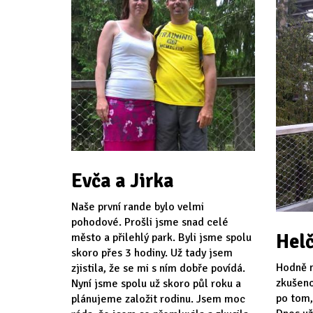
Evča a Jirka
Naše první rande bylo velmi
pohodové. Prošli jsme snad celé
Helč
město a přilehlý park. Byli jsme spolu
skoro přes 3 hodiny. Už tady jsem
Hodně n
zjistila, že se mi s ním dobře povídá.
zkušeno
Nyní jsme spolu už skoro půl roku a
po tom,
plánujeme založit rodinu. Jsem moc