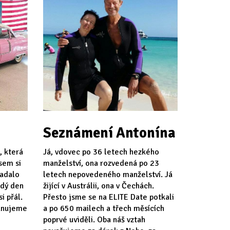
Seznámení Antonína
, která
Já, vdovec po 36 letech hezkého
jsem si
manželství, ona rozvedená po 23
padalo
letech nepovedeného manželství. Já
ždý den
žijící v Austrálii, ona v Čechách.
i přál.
Přesto jsme se na ELITE Date potkali
lánujeme
a po 650 mailech a třech měsících
poprvé uviděli. Oba náš vztah