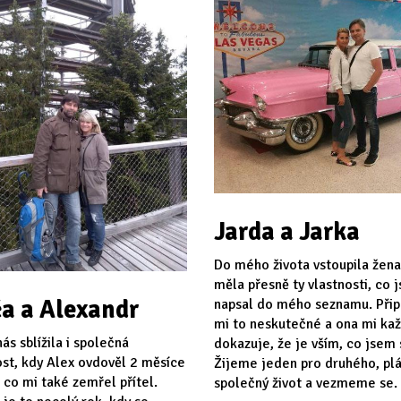
Jarda a Jarka
Do mého života vstoupila žena
měla přesně ty vlastnosti, co 
a a Alexandr
napsal do mého seznamu. Při
mi to neskutečné a ona mi ka
ás sblížila i společná
dokazuje, že je vším, co jsem s
st, kdy Alex ovdověl 2 měsíce
Žijeme jeden pro druhého, p
 co mi také zemřel přítel.
společný život a vezmeme se.