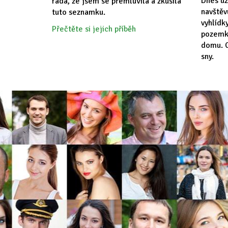
Dnes už
ráda, že jsem se přemluvila a zkusila
navště
tuto seznamku.
vyhlídk
Přečtěte si jejich příběh
pozemk
domu. C
sny.