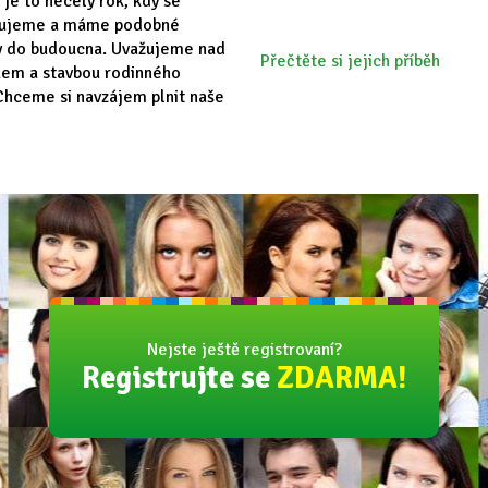
 je to necelý rok, kdy se
vujeme a máme podobné
y do budoucna. Uvažujeme nad
Přečtěte si jejich příběh
em a stavbou rodinného
hceme si navzájem plnit naše
Nejste ještě registrovaní?
Registrujte se
ZDARMA!