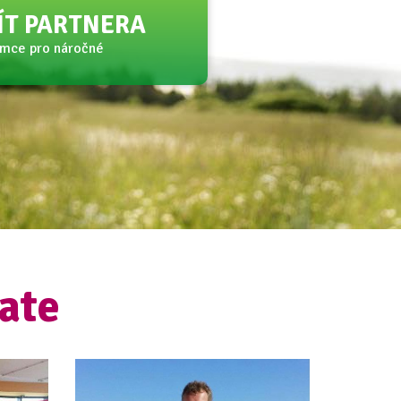
JÍT PARTNERA
amce pro náročné
ate