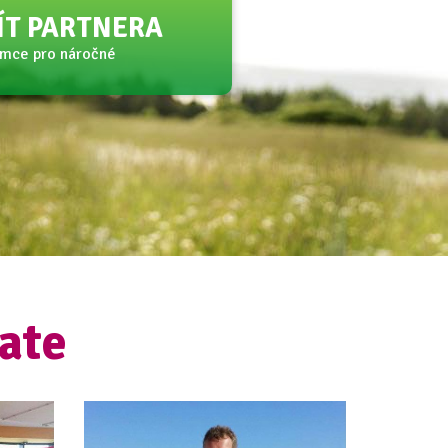
JÍT PARTNERA
amce pro náročné
ate