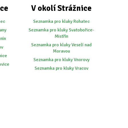
ice
V okolí Strážnice
nec
Seznamka pro kluky Rohatec
any
Seznamka pro kluky Svatobořice-
Mistřín
nín
Seznamka pro kluky Veselí nad
ov
Moravou
nice
Seznamka pro kluky Vnorovy
ovice
Seznamka pro kluky Vracov