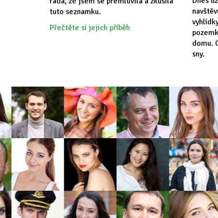
Dnes už
ráda, že jsem se přemluvila a zkusila
navště
tuto seznamku.
vyhlídk
Přečtěte si jejich příběh
pozemk
domu. C
sny.