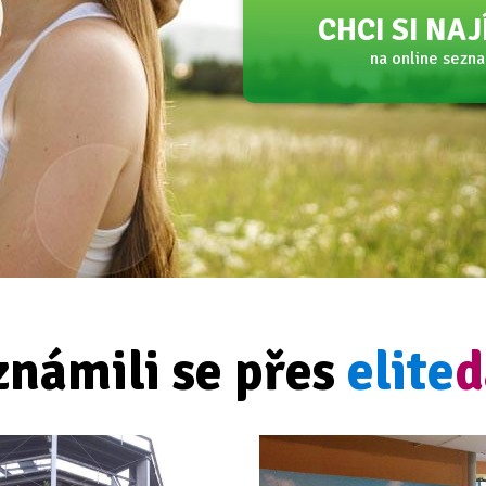
CHCI SI NA
na online sezn
známili se přes
elite
d