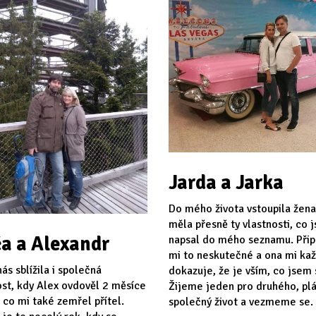
Jarda a Jarka
Do mého života vstoupila žena
měla přesně ty vlastnosti, co 
a a Alexandr
napsal do mého seznamu. Při
mi to neskutečné a ona mi ka
ás sblížila i společná
dokazuje, že je vším, co jsem s
st, kdy Alex ovdověl 2 měsíce
Žijeme jeden pro druhého, p
 co mi také zemřel přítel.
společný život a vezmeme se.