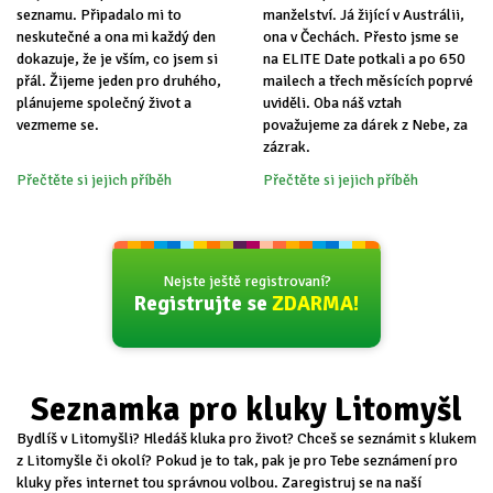
seznamu. Připadalo mi to
manželství. Já žijící v Austrálii,
neskutečné a ona mi každý den
ona v Čechách. Přesto jsme se
dokazuje, že je vším, co jsem si
na ELITE Date potkali a po 650
přál. Žijeme jeden pro druhého,
mailech a třech měsících poprvé
plánujeme společný život a
uviděli. Oba náš vztah
vezmeme se.
považujeme za dárek z Nebe, za
zázrak.
Přečtěte si jejich příběh
Přečtěte si jejich příběh
Nejste ještě registrovaní?
Registrujte se
ZDARMA!
Seznamka pro kluky Litomyšl
Bydlíš v Litomyšli? Hledáš kluka pro život? Chceš se seznámit s klukem
z Litomyšle či okolí? Pokud je to tak, pak je pro Tebe seznámení pro
kluky přes internet tou správnou volbou. Zaregistruj se na naší