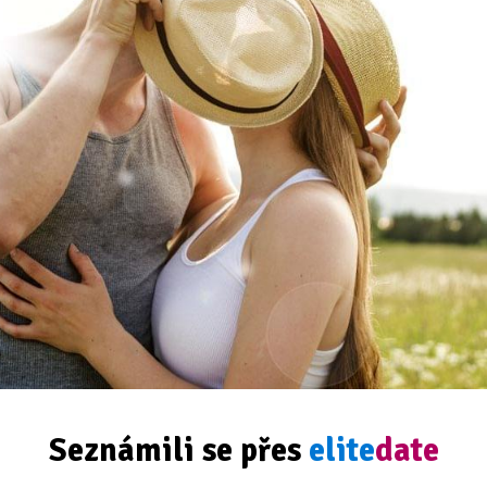
Seznámili se přes
elite
date