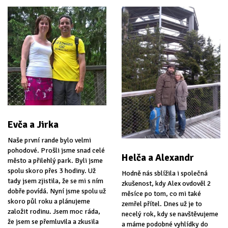
Evča a Jirka
Naše první rande bylo velmi
pohodové. Prošli jsme snad celé
Helča a Alexandr
město a přilehlý park. Byli jsme
spolu skoro přes 3 hodiny. Už
Hodně nás sblížila i společná
tady jsem zjistila, že se mi s ním
zkušenost, kdy Alex ovdověl 2
dobře povídá. Nyní jsme spolu už
měsíce po tom, co mi také
skoro půl roku a plánujeme
zemřel přítel. Dnes už je to
založit rodinu. Jsem moc ráda,
necelý rok, kdy se navštěvujeme
že jsem se přemluvila a zkusila
a máme podobné vyhlídky do