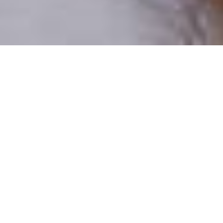
Pouze reální lidé
100 % profilů prověřujeme