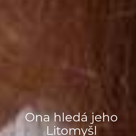
Ona hledá jeho
Litomyšl