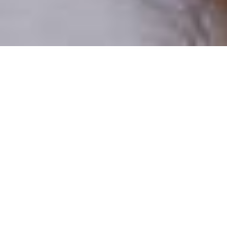
Pouze reální lidé
100 % profilů prověřujeme