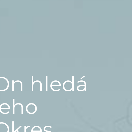
On hledá
jeho
Okres