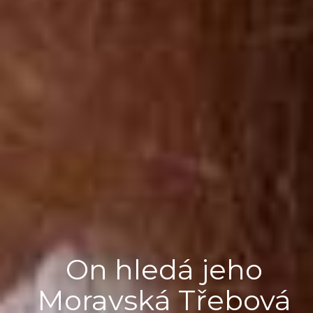
On hledá jeho
Moravská Třebová