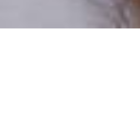
Pouze reální lidé
100 % profilů prověřujeme