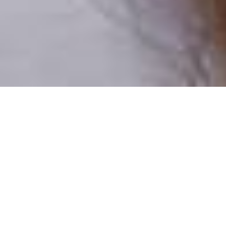
Pouze reální lidé
100 % profilů prověřujeme