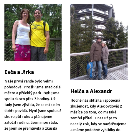
Evča a Jirka
Naše první rande bylo velmi
pohodové. Prošli jsme snad celé
Helča a Alexandr
město a přilehlý park. Byli jsme
spolu skoro přes 3 hodiny. Už
Hodně nás sblížila i společná
tady jsem zjistila, že se mi s ním
zkušenost, kdy Alex ovdověl 2
dobře povídá. Nyní jsme spolu už
měsíce po tom, co mi také
skoro půl roku a plánujeme
zemřel přítel. Dnes už je to
založit rodinu. Jsem moc ráda,
necelý rok, kdy se navštěvujeme
že jsem se přemluvila a zkusila
a máme podobné vyhlídky do