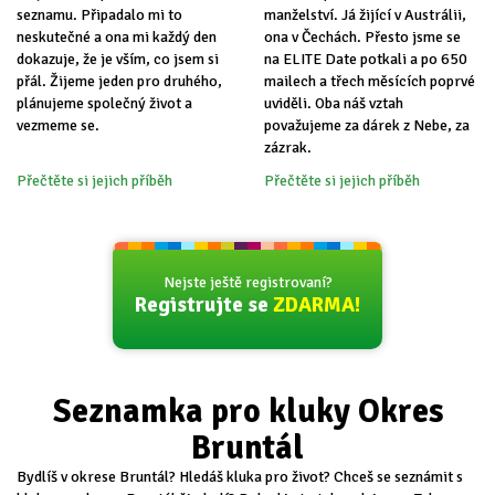
seznamu. Připadalo mi to
manželství. Já žijící v Austrálii,
neskutečné a ona mi každý den
ona v Čechách. Přesto jsme se
dokazuje, že je vším, co jsem si
na ELITE Date potkali a po 650
přál. Žijeme jeden pro druhého,
mailech a třech měsících poprvé
plánujeme společný život a
uviděli. Oba náš vztah
vezmeme se.
považujeme za dárek z Nebe, za
zázrak.
Přečtěte si jejich příběh
Přečtěte si jejich příběh
Nejste ještě registrovaní?
Registrujte se
ZDARMA!
Seznamka pro kluky Okres
Bruntál
Bydlíš v okrese Bruntál? Hledáš kluka pro život? Chceš se seznámit s