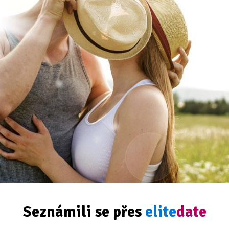
Seznámili se přes
elite
date