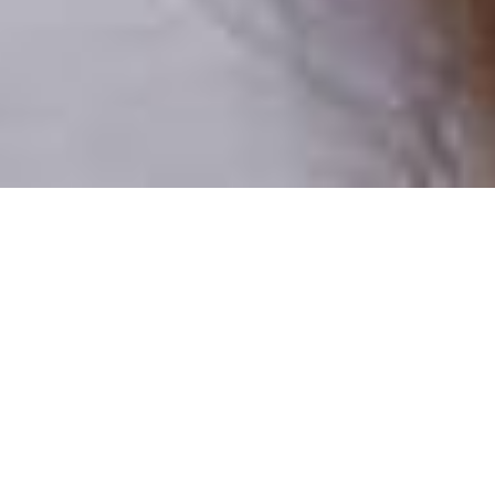
Pouze reální lidé
100 % profilů prověřujeme