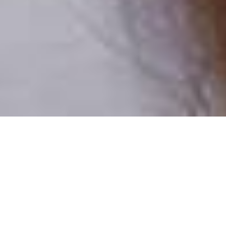
Pouze reální lidé