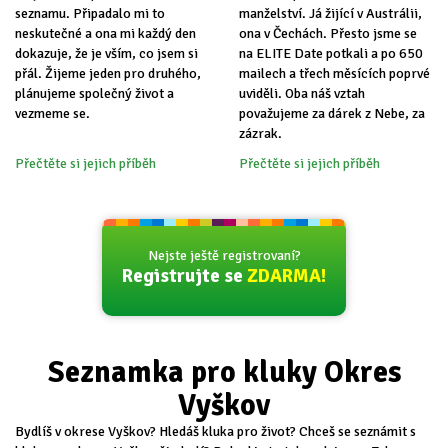
seznamu. Připadalo mi to
manželství. Já žijící v Austrálii,
neskutečné a ona mi každý den
ona v Čechách. Přesto jsme se
dokazuje, že je vším, co jsem si
na ELITE Date potkali a po 650
přál. Žijeme jeden pro druhého,
mailech a třech měsících poprvé
plánujeme společný život a
uviděli. Oba náš vztah
vezmeme se.
považujeme za dárek z Nebe, za
zázrak.
Přečtěte si jejich příběh
Přečtěte si jejich příběh
Nejste ještě registrovaní?
Registrujte se
ZDARMA!
Seznamka pro kluky Okres
Vyškov
Bydlíš v okrese Vyškov? Hledáš kluka pro život? Chceš se seznámit s