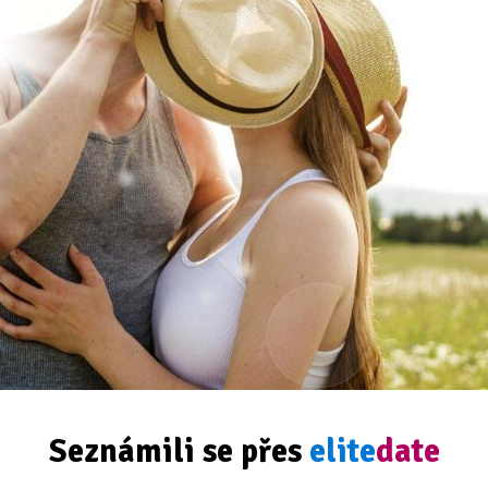
Seznámili se přes
elite
date