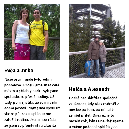
Evča a Jirka
Naše první rande bylo velmi
pohodové. Prošli jsme snad celé
Helča a Alexandr
město a přilehlý park. Byli jsme
spolu skoro přes 3 hodiny. Už
Hodně nás sblížila i společná
tady jsem zjistila, že se mi s ním
zkušenost, kdy Alex ovdověl 2
dobře povídá. Nyní jsme spolu už
měsíce po tom, co mi také
skoro půl roku a plánujeme
zemřel přítel. Dnes už je to
založit rodinu. Jsem moc ráda,
necelý rok, kdy se navštěvujeme
že jsem se přemluvila a zkusila
a máme podobné vyhlídky do