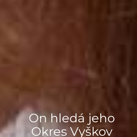
On hledá jeho
Okres Vyškov