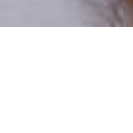
Pouze reální lidé
100 % profilů prověřujeme