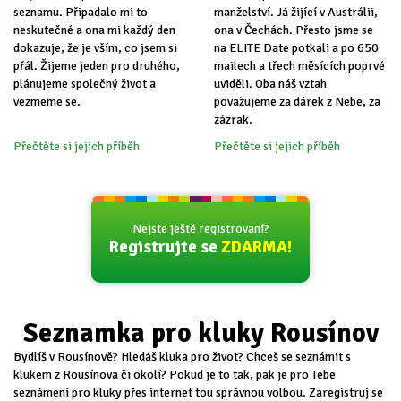
seznamu. Připadalo mi to
manželství. Já žijící v Austrálii,
neskutečné a ona mi každý den
ona v Čechách. Přesto jsme se
dokazuje, že je vším, co jsem si
na ELITE Date potkali a po 650
přál. Žijeme jeden pro druhého,
mailech a třech měsících poprvé
plánujeme společný život a
uviděli. Oba náš vztah
vezmeme se.
považujeme za dárek z Nebe, za
zázrak.
Přečtěte si jejich příběh
Přečtěte si jejich příběh
Nejste ještě registrovaní?
Registrujte se
ZDARMA!
Seznamka pro kluky Rousínov
Bydlíš v Rousínově? Hledáš kluka pro život? Chceš se seznámit s
klukem z Rousínova či okolí? Pokud je to tak, pak je pro Tebe
seznámení pro kluky přes internet tou správnou volbou. Zaregistruj se