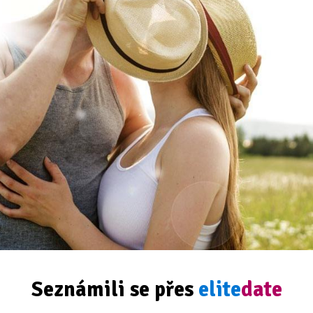
Seznámili se přes
elite
date