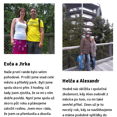
Evča a Jirka
Naše první rande bylo velmi
pohodové. Prošli jsme snad celé
Helča a Alexandr
město a přilehlý park. Byli jsme
spolu skoro přes 3 hodiny. Už
Hodně nás sblížila i společná
tady jsem zjistila, že se mi s ním
zkušenost, kdy Alex ovdověl 2
dobře povídá. Nyní jsme spolu už
měsíce po tom, co mi také
skoro půl roku a plánujeme
zemřel přítel. Dnes už je to
založit rodinu. Jsem moc ráda,
necelý rok, kdy se navštěvujeme
že jsem se přemluvila a zkusila
a máme podobné vyhlídky do