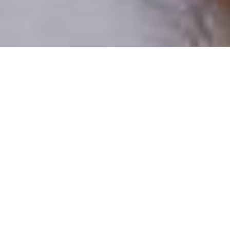
Pouze reální lidé
100 % profilů prověřujeme