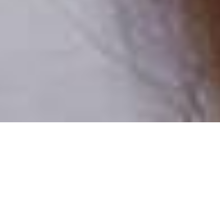
Pouze reální lidé