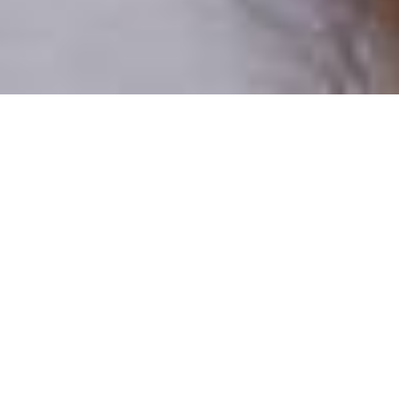
Pouze reální lidé
100 % profilů prověřujeme