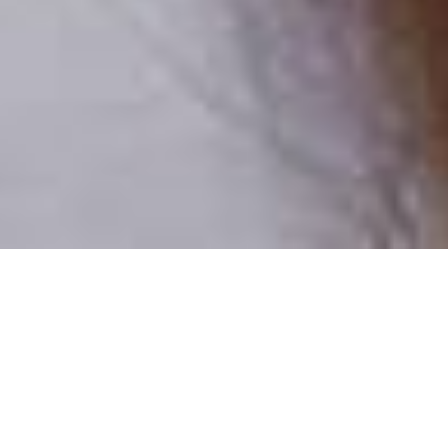
Pouze reální lidé