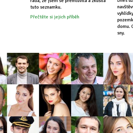
Dnes už
ráda, že jsem se přemluvila a zkusila
navště
tuto seznamku.
vyhlídk
Přečtěte si jejich příběh
pozemk
domu. C
sny.