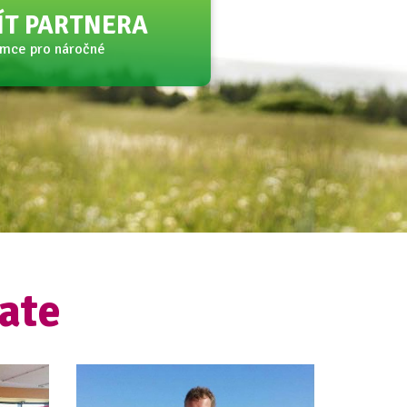
JÍT PARTNERA
amce pro náročné
ate