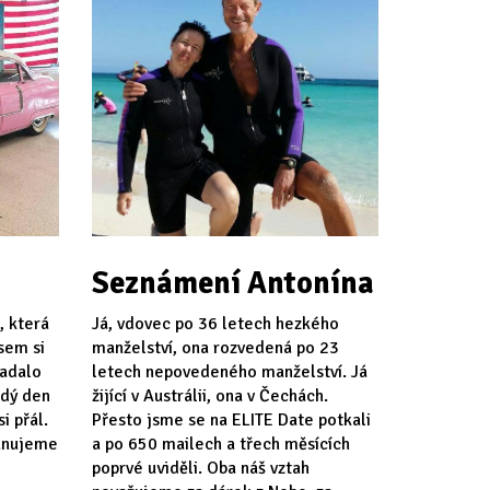
Seznámení Antonína
, která
Já, vdovec po 36 letech hezkého
jsem si
manželství, ona rozvedená po 23
padalo
letech nepovedeného manželství. Já
ždý den
žijící v Austrálii, ona v Čechách.
i přál.
Přesto jsme se na ELITE Date potkali
lánujeme
a po 650 mailech a třech měsících
poprvé uviděli. Oba náš vztah