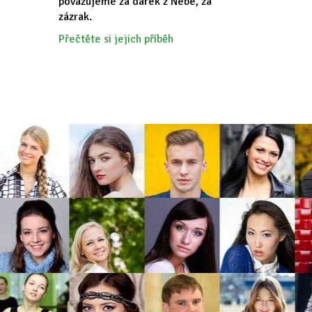
považujeme za dárek z Nebe, za
zázrak.
Přečtěte si jejich příběh