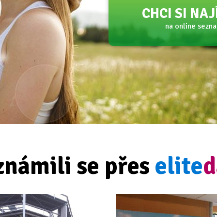
CHCI SI NA
na online sezn
známili se přes
elite
d