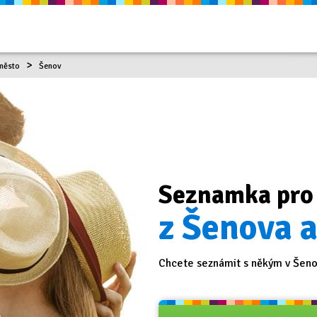
město
Šenov
Seznamka pro
z Šenova a
Chcete seznámit s někým v Šenov