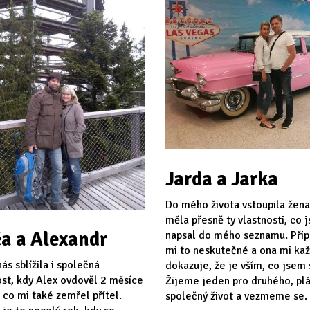
Jarda a Jarka
Do mého života vstoupila žena
měla přesně ty vlastnosti, co 
a a Alexandr
napsal do mého seznamu. Při
mi to neskutečné a ona mi ka
ás sblížila i společná
dokazuje, že je vším, co jsem s
st, kdy Alex ovdověl 2 měsíce
Žijeme jeden pro druhého, p
 co mi také zemřel přítel.
společný život a vezmeme se.