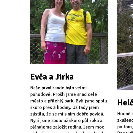
Evča a Jirka
Naše první rande bylo velmi
pohodové. Prošli jsme snad celé
Helč
město a přilehlý park. Byli jsme spolu
skoro přes 3 hodiny. Už tady jsem
Hodně n
zjistila, že se mi s ním dobře povídá.
zkušeno
Nyní jsme spolu už skoro půl roku a
po tom,
plánujeme založit rodinu. Jsem moc