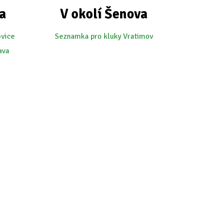
a
V okolí Šenova
ovice
Seznamka pro kluky Vratimov
ava