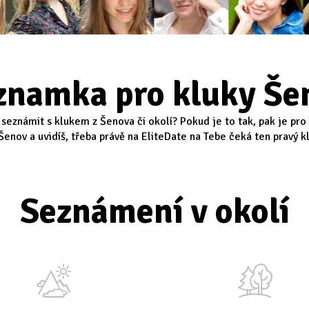
znamka pro kluky Še
 seznámit s klukem z Šenova či okolí? Pokud je to tak, pak je pro
enov a uvidíš, třeba právě na EliteDate na Tebe čeká ten pravý klu
Seznámení v okolí