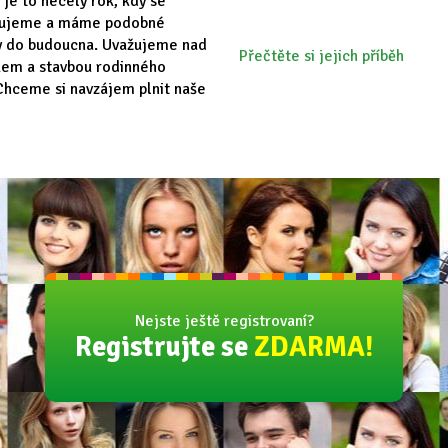
 je to necelý rok, kdy se
vujeme a máme podobné
y do budoucna. Uvažujeme nad
Přečtěte si jejich příběh
em a stavbou rodinného
hceme si navzájem plnit naše
Nejste ještě registrovaní?
Registrujte se
ZDARMA!