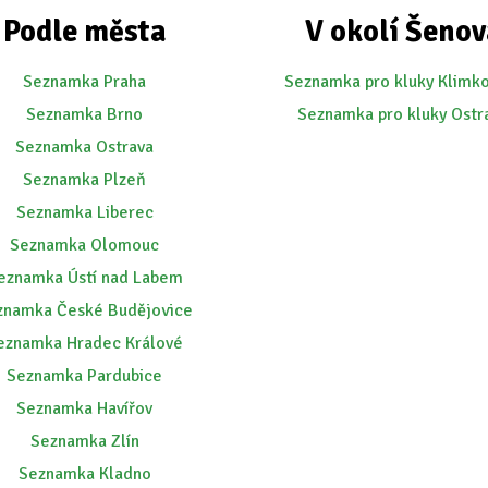
Podle města
V okolí Šenov
Seznamka Praha
Seznamka pro kluky Klimk
Seznamka Brno
Seznamka pro kluky Ostr
Seznamka Ostrava
Seznamka Plzeň
Seznamka Liberec
Seznamka Olomouc
eznamka Ústí nad Labem
znamka České Budějovice
eznamka Hradec Králové
Seznamka Pardubice
Seznamka Havířov
Seznamka Zlín
Seznamka Kladno